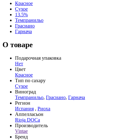
Красное
Сухое
13.5%
Темпранильо
Грасиано
Гарнача
О товаре
Подарочная упаковка
Нет
Цвет
Красное
Тип по сахару
Сухое
Виноград
Темпранильо
,
Грасиано
,
Гарнача
Регион
Испания
,
Риоха
Аппелласьон
Rioja DOCa
Производитель
Vintae
Бренд