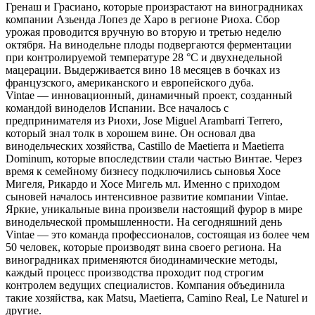
Гренаш и Грасиано, которые произрастают на виноградниках
компании Азьенда Лопез де Харо в регионе Риоха. Сбор
урожая проводится вручную во вторую и третью неделю
октября. На винодельне плоды подвергаются ферментации
при контролируемой температуре 28 °С и двухнедельной
мацерации. Выдерживается вино 18 месяцев в бочках из
французского, американского и европейского дуба.
Vintae — инновационный, динамичный проект, созданный
командой виноделов Испании. Все началось с
предпринимателя из Риохи, Jose Miguel Arambarri Terrero,
который знал толк в хорошем вине. Он основал два
винодельческих хозяйства, Castillo de Maetierra и Maetierra
Dominum, которые впоследствии стали частью Винтае. Через
время к семейному бизнесу подключились сыновья Хосе
Мигеля, Рикардо и Хосе Мигель мл. Именно с приходом
сыновей началось интенсивное развитие компании Vintae.
Яркие, уникальные вина произвели настоящий фурор в мире
винодельческой промышленности. На сегодняшний день
Vintae — это команда профессионалов, состоящая из более чем
50 человек, которые производят вина своего региона. На
виноградниках применяются биодинамические методы,
каждый процесс производства проходит под строгим
контролем ведущих специалистов. Компания объединила
такие хозяйства, как Matsu, Maetierra, Camino Real, Le Naturel и
другие.