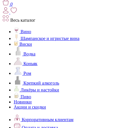
0
Весь каталог
Вино
Шампанское и игристые вина
Виски
Водка
Коньяк
Ром
Крепкий алкоголь
Ликёры и настойки
Пиво
Новинки
Акции и скидки
Корпоративным клиентам
Оплата и доставка