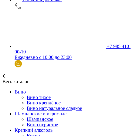
+7 985 410-
90-10
Ежедневно с 10:00 до 23:00
Весь каталог
Вино
Вино тихое
Вино креплёное
Вино натуральное сладкое
Шампанские и игристые
Шампанское
Вино игристое
Крепкий алкоголь
Виски