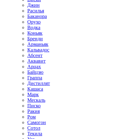
Джин
Расилья
Баканора
Орухо
Водка
Коньяк
Бренди
Арманьяк
Кальвадос
Абсент
Аквавит
Арцах
Байцзю
Граппа
Дистиллят
Кашаса
Марк
Мескаль
Писко
Ракия
Ром
Самогон
Сотол
Текила