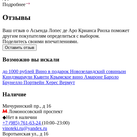
Подробнее
Отзывы
Ваш отзыв о Асьенда Лопес де Аро Крианса Риоха поможет
другим покупателям определиться с выбором.
Поделитесь своими впечатлениями.
Оставить отзыв
Возможно вы искали
до 1000 рублей
Вино в подарок
Новозеландский совиньон
Киндзмараули
Кьянти
Крымское вино
Амароне
Бароло
Брунелло
Портвейн
Херес
Вермут
Наличие
Мичуринский пр., д 16
Ломоносовский проспект
◆
Нет в наличии
+7 (985) 761-63-24
(10:00–23:00)
vinoteki.ru@yandex.ru
Воротынская ул., д 16