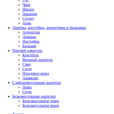
Узо
Чача
Шнапс
Зивания
Соджу
Арак
Ликёры, настойки, аперитивы и бальзамы
Аперитив
Ликеры
Настойки
Бальзам
Прочий алкоголь
Коктейль
Винный напиток
Саке
Сетю
Плодовое вино
Авамори
Слабоалкогольные напитки
Пиво
Сидр
Безалкогольные напитки
Безалкогольное пиво
Безалкогольное вино