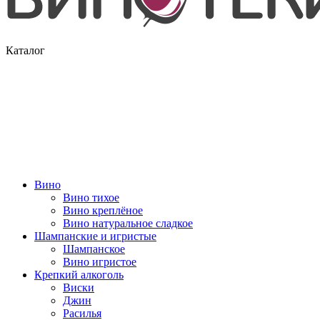
Каталог
Вино
Вино тихое
Вино креплёное
Вино натуральное сладкое
Шампанские и игристые
Шампанское
Вино игристое
Крепкий алкоголь
Виски
Джин
Расилья