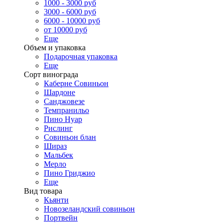
1000 - 3000 руб
3000 - 6000 руб
6000 - 10000 руб
от 10000 руб
Еще
Объем и упаковка
Подарочная упаковка
Еще
Сорт винограда
Каберне Совиньон
Шардоне
Санджовезе
Темпранильо
Пино Нуар
Рислинг
Совиньон блан
Шираз
Мальбек
Мерло
Пино Гриджио
Еще
Вид товара
Кьянти
Новозеландский совиньон
Портвейн