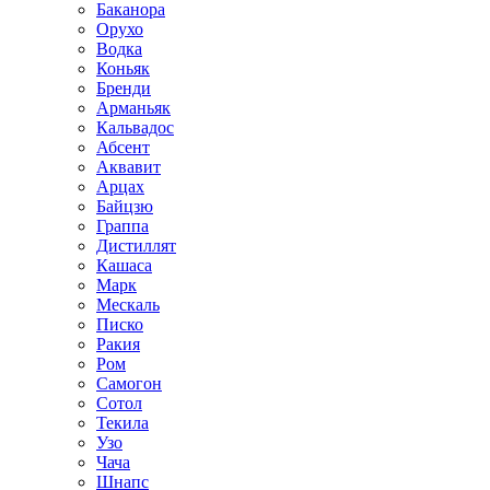
Баканора
Орухо
Водка
Коньяк
Бренди
Арманьяк
Кальвадос
Абсент
Аквавит
Арцах
Байцзю
Граппа
Дистиллят
Кашаса
Марк
Мескаль
Писко
Ракия
Ром
Самогон
Сотол
Текила
Узо
Чача
Шнапс