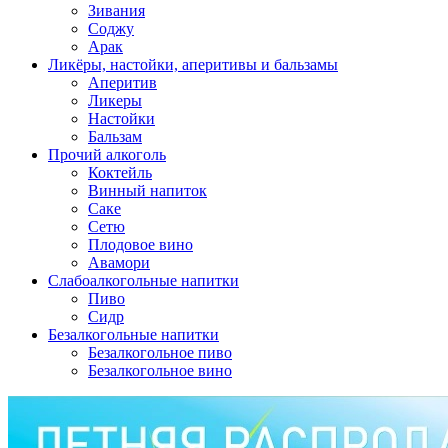
Зивания
Соджу
Арак
Ликёры, настойки, аперитивы и бальзамы
Аперитив
Ликеры
Настойки
Бальзам
Прочий алкоголь
Коктейль
Винный напиток
Саке
Сетю
Плодовое вино
Авамори
Слабоалкогольные напитки
Пиво
Сидр
Безалкогольные напитки
Безалкогольное пиво
Безалкогольное вино