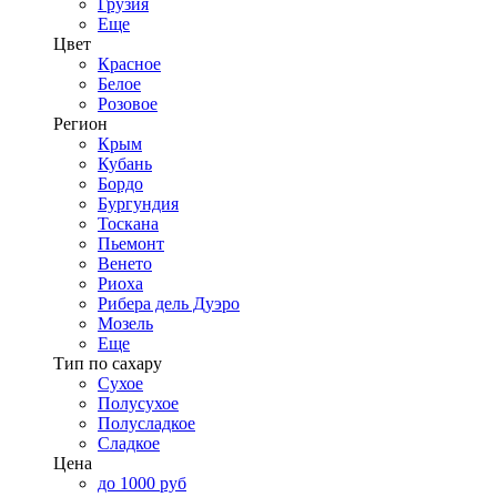
Грузия
Еще
Цвет
Красное
Белое
Розовое
Регион
Крым
Кубань
Бордо
Бургундия
Тоскана
Пьемонт
Венето
Риоха
Рибера дель Дуэро
Мозель
Еще
Тип по сахару
Сухое
Полусухое
Полусладкое
Сладкое
Цена
до 1000 руб