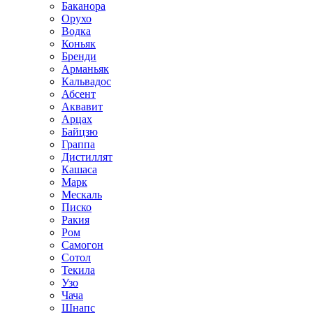
Баканора
Орухо
Водка
Коньяк
Бренди
Арманьяк
Кальвадос
Абсент
Аквавит
Арцах
Байцзю
Граппа
Дистиллят
Кашаса
Марк
Мескаль
Писко
Ракия
Ром
Самогон
Сотол
Текила
Узо
Чача
Шнапс