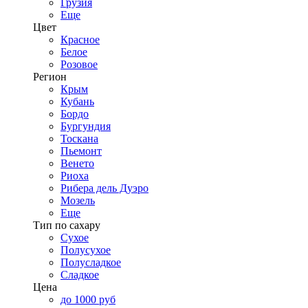
Грузия
Еще
Цвет
Красное
Белое
Розовое
Регион
Крым
Кубань
Бордо
Бургундия
Тоскана
Пьемонт
Венето
Риоха
Рибера дель Дуэро
Мозель
Еще
Тип по сахару
Сухое
Полусухое
Полусладкое
Сладкое
Цена
до 1000 руб