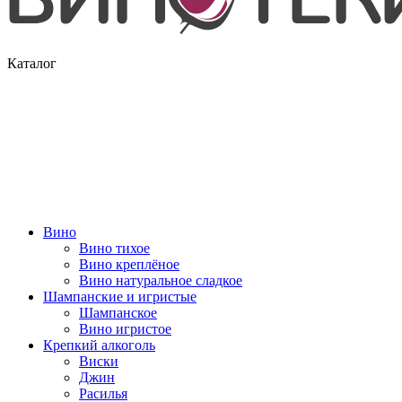
Каталог
Вино
Вино тихое
Вино креплёное
Вино натуральное сладкое
Шампанские и игристые
Шампанское
Вино игристое
Крепкий алкоголь
Виски
Джин
Расилья