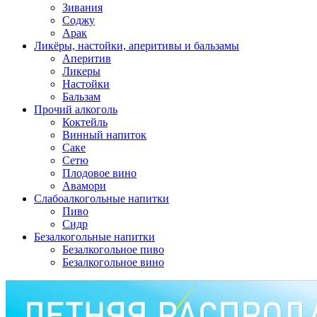
Зивания
Соджу
Арак
Ликёры, настойки, аперитивы и бальзамы
Аперитив
Ликеры
Настойки
Бальзам
Прочий алкоголь
Коктейль
Винный напиток
Саке
Сетю
Плодовое вино
Авамори
Слабоалкогольные напитки
Пиво
Сидр
Безалкогольные напитки
Безалкогольное пиво
Безалкогольное вино