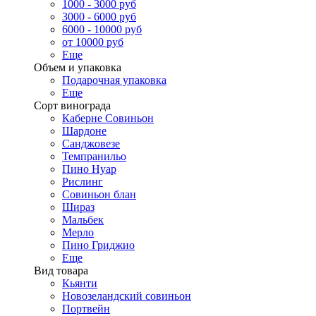
1000 - 3000 руб
3000 - 6000 руб
6000 - 10000 руб
от 10000 руб
Еще
Объем и упаковка
Подарочная упаковка
Еще
Сорт винограда
Каберне Совиньон
Шардоне
Санджовезе
Темпранильо
Пино Нуар
Рислинг
Совиньон блан
Шираз
Мальбек
Мерло
Пино Гриджио
Еще
Вид товара
Кьянти
Новозеландский совиньон
Портвейн