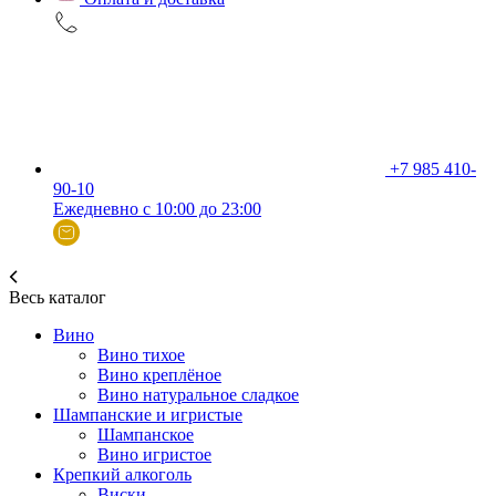
+7 985 410-
90-10
Ежедневно с 10:00 до 23:00
Весь каталог
Вино
Вино тихое
Вино креплёное
Вино натуральное сладкое
Шампанские и игристые
Шампанское
Вино игристое
Крепкий алкоголь
Виски