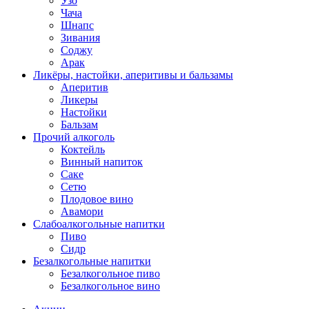
Узо
Чача
Шнапс
Зивания
Соджу
Арак
Ликёры, настойки, аперитивы и бальзамы
Аперитив
Ликеры
Настойки
Бальзам
Прочий алкоголь
Коктейль
Винный напиток
Саке
Сетю
Плодовое вино
Авамори
Слабоалкогольные напитки
Пиво
Сидр
Безалкогольные напитки
Безалкогольное пиво
Безалкогольное вино