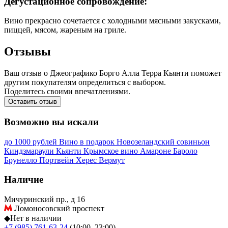
Дегустационное сопровождение:
Вино прекрасно сочетается с холодными мясными закусками,
пиццей, мясом, жареным на гриле.
Отзывы
Ваш отзыв о Джеографико Борго Алла Терра Кьянти поможет
другим покупателям определиться с выбором.
Поделитесь своими впечатлениями.
Оставить отзыв
Возможно вы искали
до 1000 рублей
Вино в подарок
Новозеландский совиньон
Киндзмараули
Кьянти
Крымское вино
Амароне
Бароло
Брунелло
Портвейн
Херес
Вермут
Наличие
Мичуринский пр., д 16
Ломоносовский проспект
◆
Нет в наличии
+7 (985) 761-63-24
(10:00–23:00)