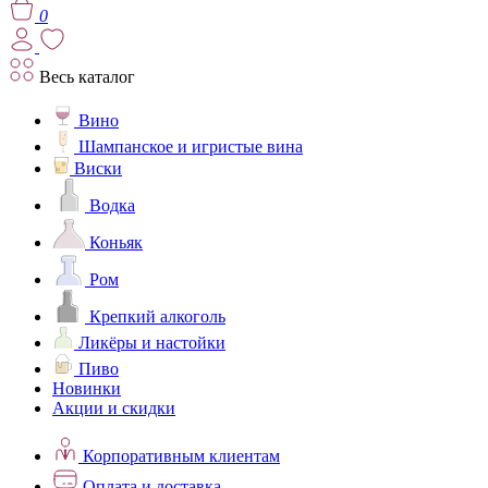
0
Весь каталог
Вино
Шампанское и игристые вина
Виски
Водка
Коньяк
Ром
Крепкий алкоголь
Ликёры и настойки
Пиво
Новинки
Акции и скидки
Корпоративным клиентам
Оплата и доставка