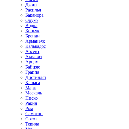
Джин
Расилья
Баканора
Орухо
Водка
Коньяк
Бренди
Арманьяк
Кальвадос
Абсент
Аквавит
Арцах
Байцзю
Граппа
Дистиллят
Кашаса
Марк
Мескаль
Писко
Ракия
Ром
Самогон
Сотол
Текила