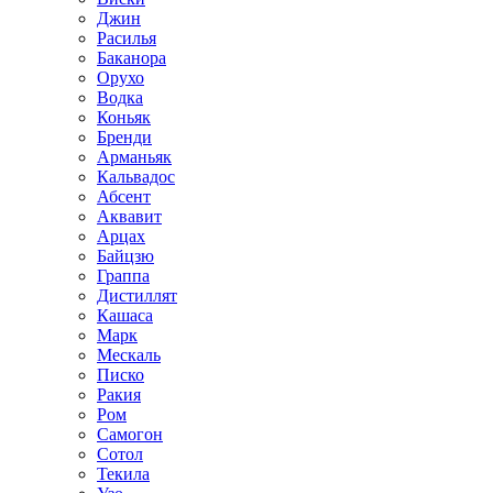
Джин
Расилья
Баканора
Орухо
Водка
Коньяк
Бренди
Арманьяк
Кальвадос
Абсент
Аквавит
Арцах
Байцзю
Граппа
Дистиллят
Кашаса
Марк
Мескаль
Писко
Ракия
Ром
Самогон
Сотол
Текила