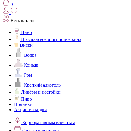
0
Весь каталог
Вино
Шампанское и игристые вина
Виски
Водка
Коньяк
Ром
Крепкий алкоголь
Ликёры и настойки
Пиво
Новинки
Акции и скидки
Корпоративным клиентам
Оплата и доставка