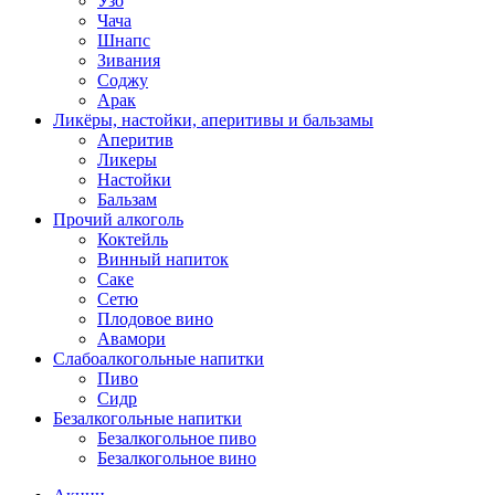
Узо
Чача
Шнапс
Зивания
Соджу
Арак
Ликёры, настойки, аперитивы и бальзамы
Аперитив
Ликеры
Настойки
Бальзам
Прочий алкоголь
Коктейль
Винный напиток
Саке
Сетю
Плодовое вино
Авамори
Слабоалкогольные напитки
Пиво
Сидр
Безалкогольные напитки
Безалкогольное пиво
Безалкогольное вино