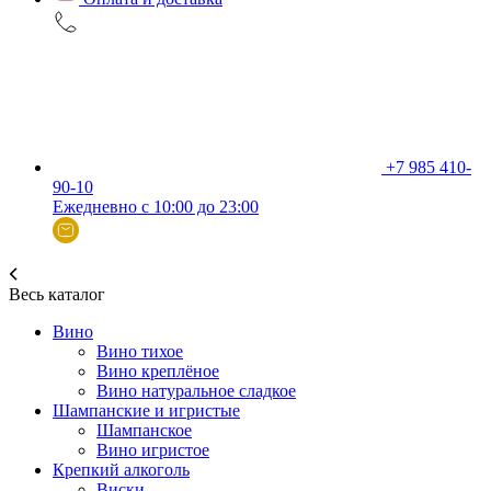
+7 985 410-
90-10
Ежедневно с 10:00 до 23:00
Весь каталог
Вино
Вино тихое
Вино креплёное
Вино натуральное сладкое
Шампанские и игристые
Шампанское
Вино игристое
Крепкий алкоголь
Виски