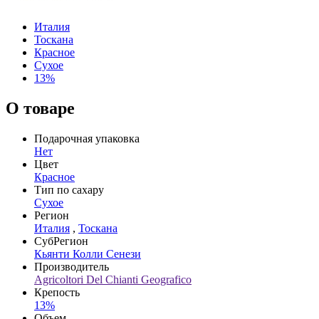
Италия
Тоскана
Красное
Сухое
13%
О товаре
Подарочная упаковка
Нет
Цвет
Красное
Тип по сахару
Сухое
Регион
Италия
,
Тоскана
СубРегион
Кьянти Колли Сенези
Производитель
Agricoltori Del Chianti Geografico
Крепость
13%
Объем