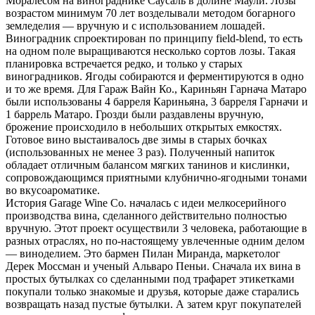
Моралесом на винограднике Саусаль в долине Маули. Лозы
возрастом минимум 70 лет возделывали методом богарного
земледелия — вручную и с использованием лошадей.
Виноградник спроектирован по принципу field-blend, то есть
на одном поле выращиваются несколько сортов лозы. Такая
планировка встречается редко, и только у старых
виноградников. Ягоды собираются и ферментируются в одно
и то же время. Для Гараж Вайн Ко., Кариньян Гарнача Матаро
были использованы 4 барреля Кариньяна, 3 барреля Гарначи и
1 баррель Матаро. Грозди были раздавлены вручную,
брожение происходило в небольших открытых емкостях.
Готовое вино выстаивалось две зимы в старых бочках
(использованных не менее 3 раз). Полученный напиток
обладает отличным балансом мягких танинов и кислинки,
сопровождающимся приятными клубнично-ягодными тонами
во вкусоароматике.
История Garage Wine Co. началась с идеи мелкосерийного
производства вина, сделанного действительно полностью
вручную. Этот проект осуществили 3 человека, работающие в
разных отраслях, но по-настоящему увлеченные одним делом
— виноделием. Это бармен Пилан Миранда, маркетолог
Дерек Моссман и ученый Альваро Пеньи. Сначала их вина в
простых бутылках со сделанными под трафарет этикетками
покупали только знакомые и друзья, которые даже старались
возвращать назад пустые бутылки. А затем круг покупателей