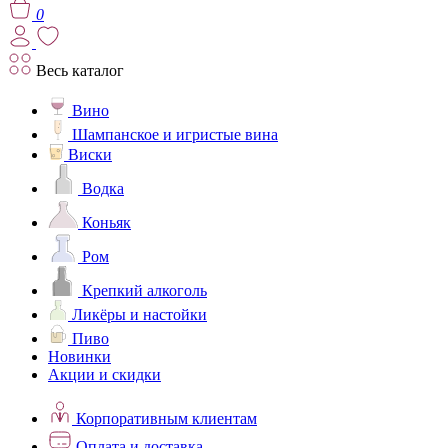
0
Весь каталог
Вино
Шампанское и игристые вина
Виски
Водка
Коньяк
Ром
Крепкий алкоголь
Ликёры и настойки
Пиво
Новинки
Акции и скидки
Корпоративным клиентам
Оплата и доставка