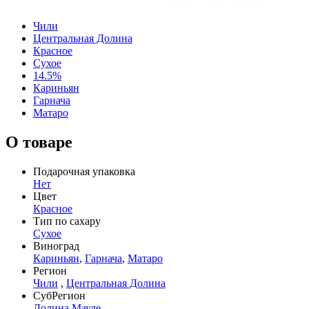
Чили
Центральная Долина
Красное
Сухое
14.5%
Кариньян
Гарнача
Матаро
О товаре
Подарочная упаковка
Нет
Цвет
Красное
Тип по сахару
Сухое
Виноград
Кариньян
,
Гарнача
,
Матаро
Регион
Чили
,
Центральная Долина
СубРегион
Долина Мауле