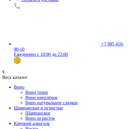
+7 985 410-
90-10
Ежедневно с 10:00 до 23:00
Весь каталог
Вино
Вино тихое
Вино креплёное
Вино натуральное сладкое
Шампанские и игристые
Шампанское
Вино игристое
Крепкий алкоголь
Виски