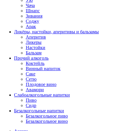
Узо
Чача
Шнапс
Зивания
Соджу
Арак
Ликёры, настойки, аперитивы и бальзамы
Аперитив
Ликеры
Настойки
Бальзам
Прочий алкоголь
Коктейль
Винный напиток
Саке
Сетю
Плодовое вино
Авамори
Слабоалкогольные напитки
Пиво
Сидр
Безалкогольные напитки
Безалкогольное пиво
Безалкогольное вино