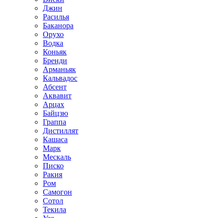
Джин
Расилья
Баканора
Орухо
Водка
Коньяк
Бренди
Арманьяк
Кальвадос
Абсент
Аквавит
Арцах
Байцзю
Граппа
Дистиллят
Кашаса
Марк
Мескаль
Писко
Ракия
Ром
Самогон
Сотол
Текила