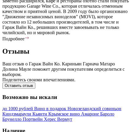
заметно расширился, кафе и рестораны охотно стали покупать
продукцию Garage Wine Co., которая отличалась отменным
качеством и приятной ценой. В 2009 году было организовано
"Движение независимых виноделов" (MOVI), которое
состояло из 12 небольших производителей, в том числе и
Гараж Вайн Ко., решивших вместе завоевывать не только
чилийский, но и мировой рынок.
Подробнее
Отзывы
Ваш отзыв о Гараж Вайн Ко. Кариньян Гарнача Матаро
Долина Мауле поможет другим покупателям определиться с
выбором.
Поделитесь своими впечатлениями.
Оставить отзыв
Возможно вы искали
до 1000 рублей
Вино в подарок
Новозеландский совиньон
Киндзмараули
Кьянти
Крымское вино
Амароне
Бароло
Брунелло
Портвейн
Херес
Вермут
Наличие