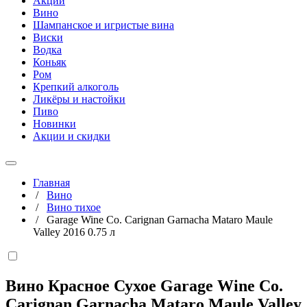
Акции
Вино
Шампанское и игристые вина
Виски
Водка
Коньяк
Ром
Крепкий алкоголь
Ликёры и настойки
Пиво
Новинки
Акции и скидки
Главная
/
Вино
/
Вино тихое
/
Garage Wine Co. Carignan Garnacha Mataro Maule
Valley 2016 0.75 л
Вино Красное Сухое Garage Wine Co.
Carignan Garnacha Mataro Maule Valley