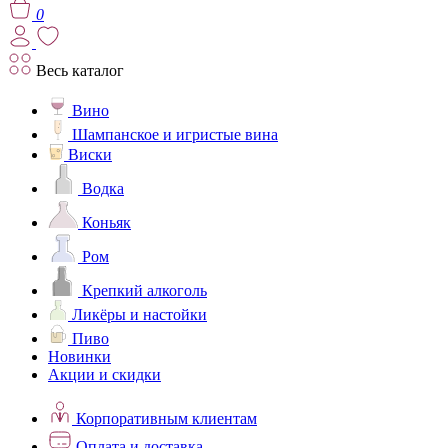
0
Весь каталог
Вино
Шампанское и игристые вина
Виски
Водка
Коньяк
Ром
Крепкий алкоголь
Ликёры и настойки
Пиво
Новинки
Акции и скидки
Корпоративным клиентам
Оплата и доставка