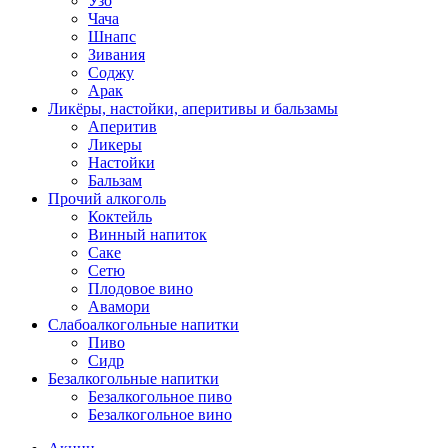
Узо
Чача
Шнапс
Зивания
Соджу
Арак
Ликёры, настойки, аперитивы и бальзамы
Аперитив
Ликеры
Настойки
Бальзам
Прочий алкоголь
Коктейль
Винный напиток
Саке
Сетю
Плодовое вино
Авамори
Слабоалкогольные напитки
Пиво
Сидр
Безалкогольные напитки
Безалкогольное пиво
Безалкогольное вино