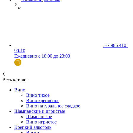
+7 985 410-
90-10
Ежедневно с 10:00 до 23:00
Весь каталог
Вино
Вино тихое
Вино креплёное
Вино натуральное сладкое
Шампанские и игристые
Шампанское
Вино игристое
Крепкий алкоголь
Виски