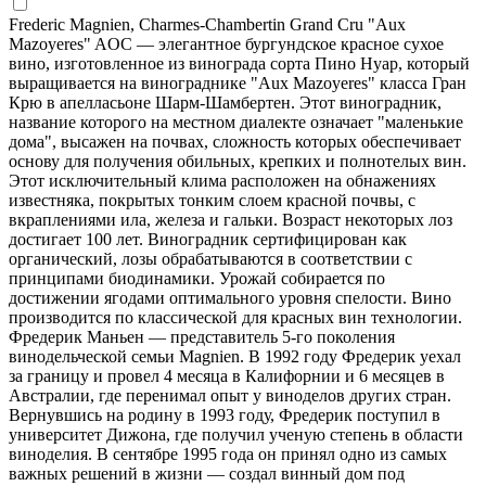
Frederic Magnien, Charmes-Chambertin Grand Cru "Aux
Mazoyeres" AOC — элегантное бургундское красное сухое
вино, изготовленное из винограда сорта Пино Нуар, который
выращивается на винограднике "Aux Mazoyeres" класса Гран
Крю в апелласьоне Шарм-Шамбертен. Этот виноградник,
название которого на местном диалекте означает "маленькие
дома", высажен на почвах, сложность которых обеспечивает
основу для получения обильных, крепких и полнотелых вин.
Этот исключительный клима расположен на обнажениях
известняка, покрытых тонким слоем красной почвы, с
вкраплениями ила, железа и гальки. Возраст некоторых лоз
достигает 100 лет. Виноградник сертифицирован как
органический, лозы обрабатываются в соответствии с
принципами биодинамики. Урожай собирается по
достижении ягодами оптимального уровня спелости. Вино
производится по классической для красных вин технологии.
Фредерик Маньен — представитель 5-го поколения
винодельческой семьи Magnien. В 1992 году Фредерик уехал
за границу и провел 4 месяца в Калифорнии и 6 месяцев в
Австралии, где перенимал опыт у виноделов других стран.
Вернувшись на родину в 1993 году, Фредерик поступил в
университет Дижона, где получил ученую степень в области
виноделия. В сентябре 1995 года он принял одно из самых
важных решений в жизни — создал винный дом под