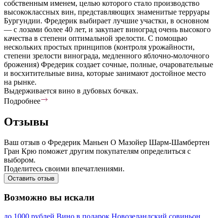
собственным именем, целью которого стало производство
высококлассных вин, представляющих знаменитые терруары
Бургундии. Фредерик выбирает лучшие участки, в основном
— с лозами более 40 лет, и закупает виноград очень высокого
качества в степени оптимальной зрелости. С помощью
нескольких простых принципов (контроля урожайности,
степени зрелости винограда, медленного яблочно-молочного
брожения) Фредерик создает сочные, полные, очаровательные
и восхитительные вина, которые занимают достойное место
на рынке.
Выдерживается вино в дубовых бочках.
Подробнее
Отзывы
Ваш отзыв о Фредерик Маньен О Мазойер Шарм-Шамбертен
Гран Крю поможет другим покупателям определиться с
выбором.
Поделитесь своими впечатлениями.
Оставить отзыв
Возможно вы искали
до 1000 рублей
Вино в подарок
Новозеландский совиньон