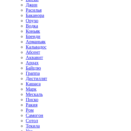
Джин
Расилья
Баканора
Орухо
Водка
Коньяк
Бренди
Арманьяк
Кальвадос
Абсент
Аквавит
Арцах
Байцзю
Граппа
Дистиллят
Кашаса
Марк
Мескаль
Писко
Ракия
Ром
Самогон
Сотол
Текила