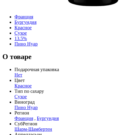
Франция
Бургундия
Красное
Сухое
13.5%
Пино Нуар
О товаре
Подарочная упаковка
Нет
Цвет
Красное
Тип по сахару
Сухое
Виноград
Пино Нуар
Регион
Франция
,
Бургундия
СубРегион
Шарм-Шамбертен
Аппелласьон