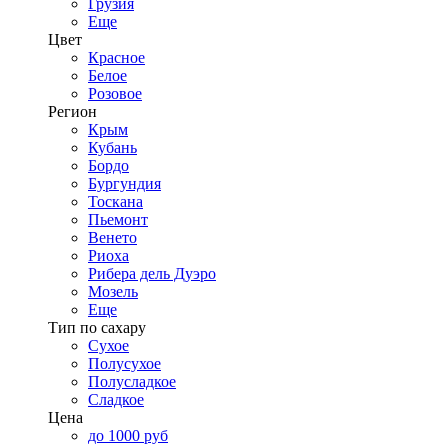
Грузия
Еще
Цвет
Красное
Белое
Розовое
Регион
Крым
Кубань
Бордо
Бургундия
Тоскана
Пьемонт
Венето
Риоха
Рибера дель Дуэро
Мозель
Еще
Тип по сахару
Сухое
Полусухое
Полусладкое
Сладкое
Цена
до 1000 руб