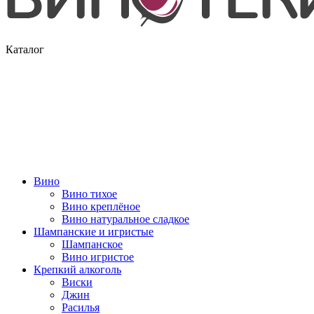
Каталог
Вино
Вино тихое
Вино креплёное
Вино натуральное сладкое
Шампанские и игристые
Шампанское
Вино игристое
Крепкий алкоголь
Виски
Джин
Расилья