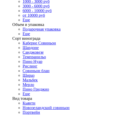
1000 - 3000 руб
3000 - 6000 руб
6000 - 10000 руб
от 10000 руб
Еще
Объем и упаковка
Подарочная упаковка
Еще
Сорт винограда
Каберне Совиньон
Шардоне
Санджовезе
Темпранильо
Пино Нуар
Рислинг
Совиньон блан
Шираз
Мальбек
Мерло
Пино Гриджио
Еще
Вид товара
Кьянти
Новозеландский совиньон
Портвейн