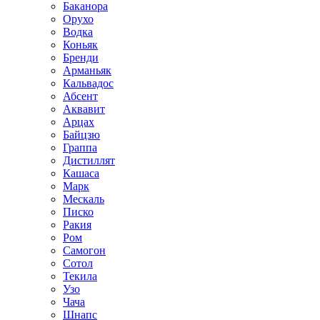
Баканора
Орухо
Водка
Коньяк
Бренди
Арманьяк
Кальвадос
Абсент
Аквавит
Арцах
Байцзю
Граппа
Дистиллят
Кашаса
Марк
Мескаль
Писко
Ракия
Ром
Самогон
Сотол
Текила
Узо
Чача
Шнапс