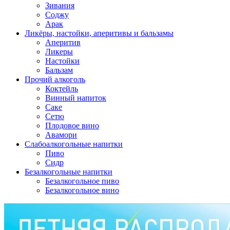
Зивания
Соджу
Арак
Ликёры, настойки, аперитивы и бальзамы
Аперитив
Ликеры
Настойки
Бальзам
Прочий алкоголь
Коктейль
Винный напиток
Саке
Сетю
Плодовое вино
Авамори
Слабоалкогольные напитки
Пиво
Сидр
Безалкогольные напитки
Безалкогольное пиво
Безалкогольное вино