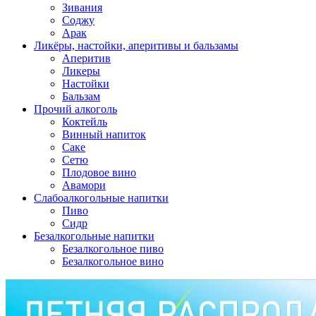
Зивания
Соджу
Арак
Ликёры, настойки, аперитивы и бальзамы
Аперитив
Ликеры
Настойки
Бальзам
Прочий алкоголь
Коктейль
Винный напиток
Саке
Сетю
Плодовое вино
Авамори
Слабоалкогольные напитки
Пиво
Сидр
Безалкогольные напитки
Безалкогольное пиво
Безалкогольное вино