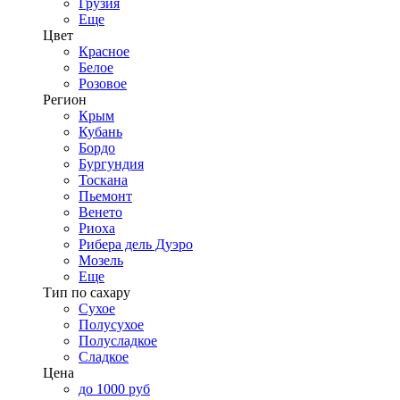
Грузия
Еще
Цвет
Красное
Белое
Розовое
Регион
Крым
Кубань
Бордо
Бургундия
Тоскана
Пьемонт
Венето
Риоха
Рибера дель Дуэро
Мозель
Еще
Тип по сахару
Сухое
Полусухое
Полусладкое
Сладкое
Цена
до 1000 руб