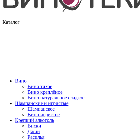
Каталог
Вино
Вино тихое
Вино креплёное
Вино натуральное сладкое
Шампанские и игристые
Шампанское
Вино игристое
Крепкий алкоголь
Виски
Джин
Расилья