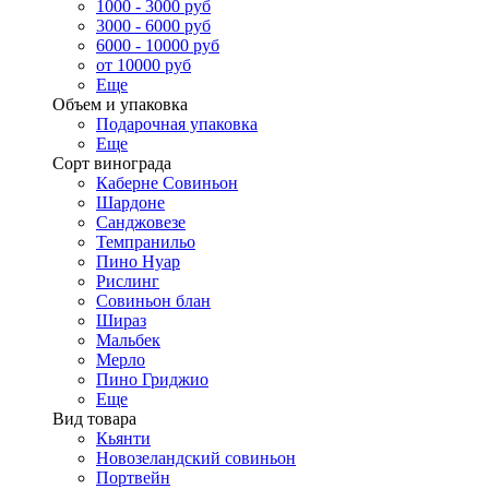
1000 - 3000 руб
3000 - 6000 руб
6000 - 10000 руб
от 10000 руб
Еще
Объем и упаковка
Подарочная упаковка
Еще
Сорт винограда
Каберне Совиньон
Шардоне
Санджовезе
Темпранильо
Пино Нуар
Рислинг
Совиньон блан
Шираз
Мальбек
Мерло
Пино Гриджио
Еще
Вид товара
Кьянти
Новозеландский совиньон
Портвейн