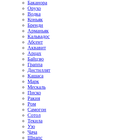
Баканора
Орухо
Водка
Коньяк
Бренди
Арманьяк
Кальвадос
Абсент
Аквавит
Арцах
Байцзю
Граппа
Дистиллят
Кашаса
Марк
Мескаль
Писко
Ракия
Ром
Самогон
Сотол
Текила
Узо
Чача
Шнапс