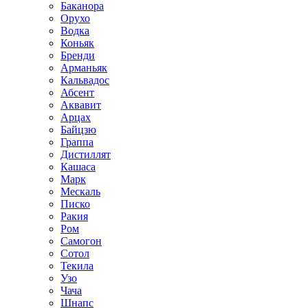
Баканора
Орухо
Водка
Коньяк
Бренди
Арманьяк
Кальвадос
Абсент
Аквавит
Арцах
Байцзю
Граппа
Дистиллят
Кашаса
Марк
Мескаль
Писко
Ракия
Ром
Самогон
Сотол
Текила
Узо
Чача
Шнапс