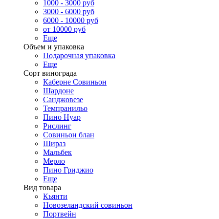
1000 - 3000 руб
3000 - 6000 руб
6000 - 10000 руб
от 10000 руб
Еще
Объем и упаковка
Подарочная упаковка
Еще
Сорт винограда
Каберне Совиньон
Шардоне
Санджовезе
Темпранильо
Пино Нуар
Рислинг
Совиньон блан
Шираз
Мальбек
Мерло
Пино Гриджио
Еще
Вид товара
Кьянти
Новозеландский совиньон
Портвейн