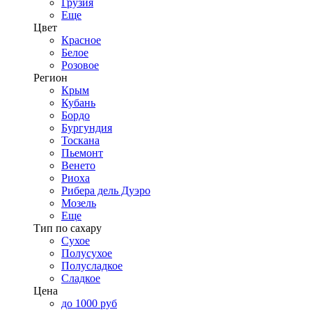
Грузия
Еще
Цвет
Красное
Белое
Розовое
Регион
Крым
Кубань
Бордо
Бургундия
Тоскана
Пьемонт
Венето
Риоха
Рибера дель Дуэро
Мозель
Еще
Тип по сахару
Сухое
Полусухое
Полусладкое
Сладкое
Цена
до 1000 руб