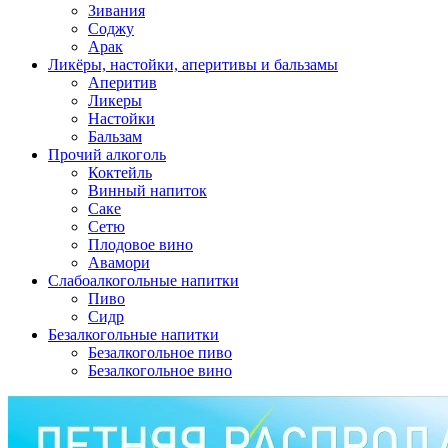
Зивания
Соджу
Арак
Ликёры, настойки, аперитивы и бальзамы
Аперитив
Ликеры
Настойки
Бальзам
Прочий алкоголь
Коктейль
Винный напиток
Саке
Сетю
Плодовое вино
Авамори
Слабоалкогольные напитки
Пиво
Сидр
Безалкогольные напитки
Безалкогольное пиво
Безалкогольное вино