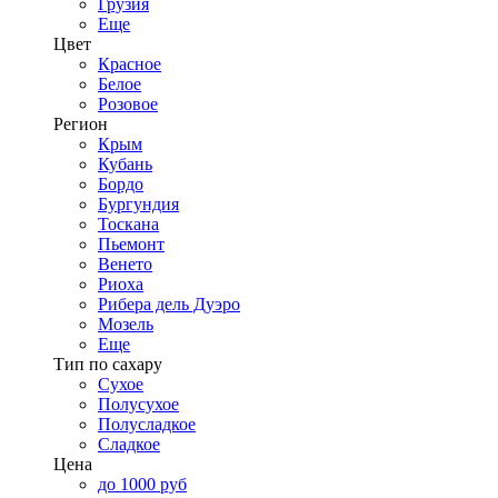
Грузия
Еще
Цвет
Красное
Белое
Розовое
Регион
Крым
Кубань
Бордо
Бургундия
Тоскана
Пьемонт
Венето
Риоха
Рибера дель Дуэро
Мозель
Еще
Тип по сахару
Сухое
Полусухое
Полусладкое
Сладкое
Цена
до 1000 руб