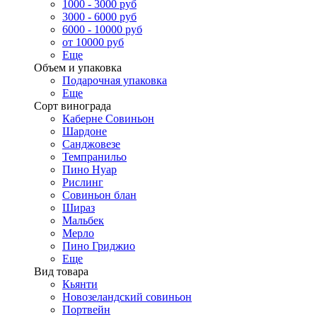
1000 - 3000 руб
3000 - 6000 руб
6000 - 10000 руб
от 10000 руб
Еще
Объем и упаковка
Подарочная упаковка
Еще
Сорт винограда
Каберне Совиньон
Шардоне
Санджовезе
Темпранильо
Пино Нуар
Рислинг
Совиньон блан
Шираз
Мальбек
Мерло
Пино Гриджио
Еще
Вид товара
Кьянти
Новозеландский совиньон
Портвейн