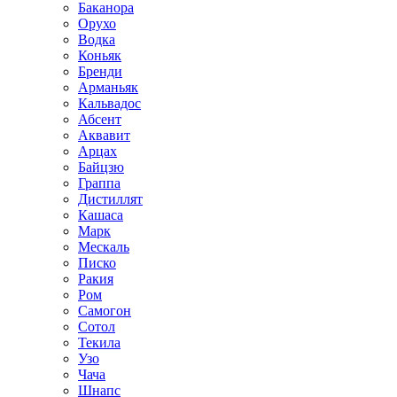
Баканора
Орухо
Водка
Коньяк
Бренди
Арманьяк
Кальвадос
Абсент
Аквавит
Арцах
Байцзю
Граппа
Дистиллят
Кашаса
Марк
Мескаль
Писко
Ракия
Ром
Самогон
Сотол
Текила
Узо
Чача
Шнапс