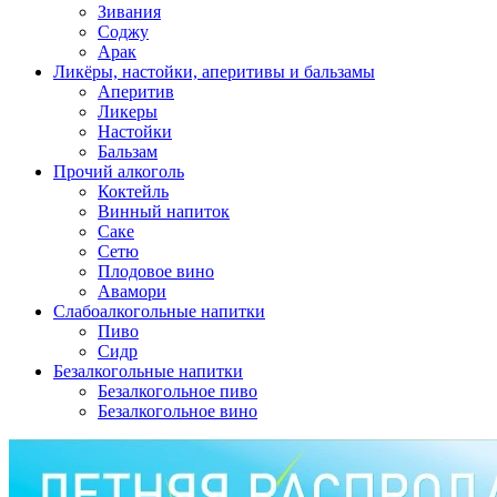
Зивания
Соджу
Арак
Ликёры, настойки, аперитивы и бальзамы
Аперитив
Ликеры
Настойки
Бальзам
Прочий алкоголь
Коктейль
Винный напиток
Саке
Сетю
Плодовое вино
Авамори
Слабоалкогольные напитки
Пиво
Сидр
Безалкогольные напитки
Безалкогольное пиво
Безалкогольное вино