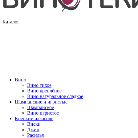
Каталог
Вино
Вино тихое
Вино креплёное
Вино натуральное сладкое
Шампанские и игристые
Шампанское
Вино игристое
Крепкий алкоголь
Виски
Джин
Расилья