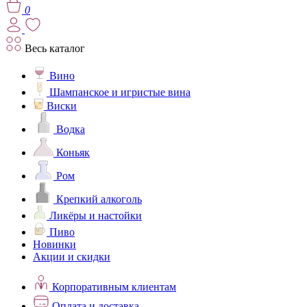
0
Весь каталог
Вино
Шампанское и игристые вина
Виски
Водка
Коньяк
Ром
Крепкий алкоголь
Ликёры и настойки
Пиво
Новинки
Акции и скидки
Корпоративным клиентам
Оплата и доставка