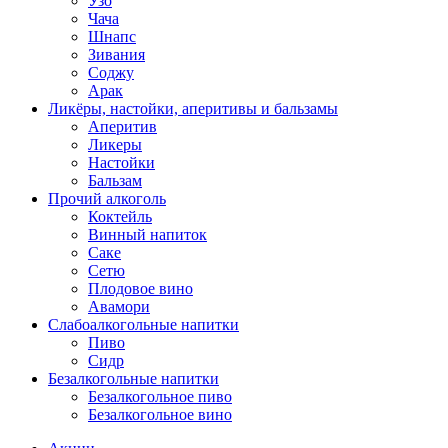
Узо
Чача
Шнапс
Зивания
Соджу
Арак
Ликёры, настойки, аперитивы и бальзамы
Аперитив
Ликеры
Настойки
Бальзам
Прочий алкоголь
Коктейль
Винный напиток
Саке
Сетю
Плодовое вино
Авамори
Слабоалкогольные напитки
Пиво
Сидр
Безалкогольные напитки
Безалкогольное пиво
Безалкогольное вино