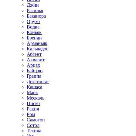
Джин
Расилья
Баканора
Орухо
Водка
Коньяк
Бренди
Арманьяк
Кальвадос
Абсент
Аквавит
Арцах
Байцзю
Граппа
Дистиллят
Кашаса
Марк
Мескаль
Писко
Ракия
Ром
Самогон
Сотол
Текила