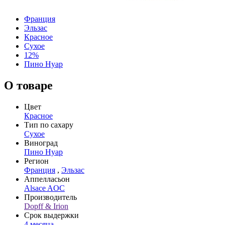
Франция
Эльзас
Красное
Сухое
12%
Пино Нуар
О товаре
Цвет
Красное
Тип по сахару
Сухое
Виноград
Пино Нуар
Регион
Франция
,
Эльзас
Аппелласьон
Alsace AOC
Производитель
Dopff & Irion
Срок выдержки
4 месяца