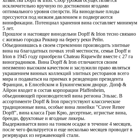
хозяйства Dopff & Irion. Сбор урожая осуществляется
исключительно вручную по достижении ягодами
оптимального уровня спелрсти. На винодельне плоды
прессуются под низким давлением и подвергаются
винификации. Потенциал хранения вина составляет минимум
5 лет.
Прошлое и настоящее винодельни Dopff & Irion тесно связано
с жизнью городка Риквир на берегу реки Рейн.
Объединившись в своем стремлении производить элитные
вина на благодатных почвах этой местности, семьи Dopff и
Irion в 1945 году приобрели Chаteau Riquewihr вместе с 27 га
виноградников. Вина Dopff & Iron отличаются своим
неизменно высоким качеством и заслужили право являться
украшением винных коллекций элитных ресторанов всего
мира и подаваться на приемах в резиденции президента
Франции, в Елисейском и Букингемском дворце. Допф &
Айрон входит в состав корпорации Pfaffenheim,
объединяющей производителей вина региона Эльзас. В
ассортименте Dopff & Iron присутствуют классические
традиционные вина, особые вина линейки "Cuvеe Renеe
Dopff", вина класса Гран Крю, десертные, игристые вина,
бренди, фруктовые и ягодные ликеры.
Выдерживается вино на тонком осадке в течение 4 месяцев,
после чего фильтруется и еще несколько месяцев проводит в
резервуарах из нержавеющей стали.