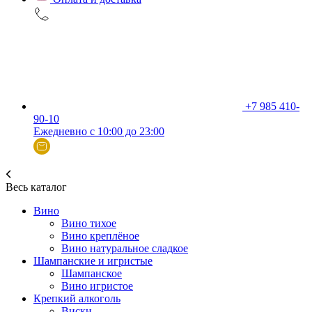
+7 985 410-
90-10
Ежедневно с 10:00 до 23:00
Весь каталог
Вино
Вино тихое
Вино креплёное
Вино натуральное сладкое
Шампанские и игристые
Шампанское
Вино игристое
Крепкий алкоголь
Виски