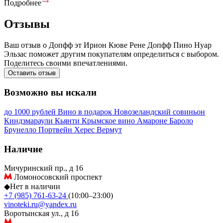
Подробнее
Отзывы
Ваш отзыв о Допфф эт Ирион Кюве Рене Допфф Пино Нуар
Эльзас поможет другим покупателям определиться с выбором.
Поделитесь своими впечатлениями.
Оставить отзыв
Возможно вы искали
до 1000 рублей
Вино в подарок
Новозеландский совиньон
Киндзмараули
Кьянти
Крымское вино
Амароне
Бароло
Брунелло
Портвейн
Херес
Вермут
Наличие
Мичуринский пр., д 16
Ломоносовский проспект
◆
Нет в наличии
+7 (985) 761-63-24
(10:00–23:00)
vinoteki.ru@yandex.ru
Воротынская ул., д 16