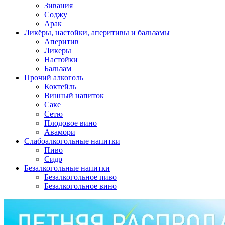
Зивания
Соджу
Арак
Ликёры, настойки, аперитивы и бальзамы
Аперитив
Ликеры
Настойки
Бальзам
Прочий алкоголь
Коктейль
Винный напиток
Саке
Сетю
Плодовое вино
Авамори
Слабоалкогольные напитки
Пиво
Сидр
Безалкогольные напитки
Безалкогольное пиво
Безалкогольное вино