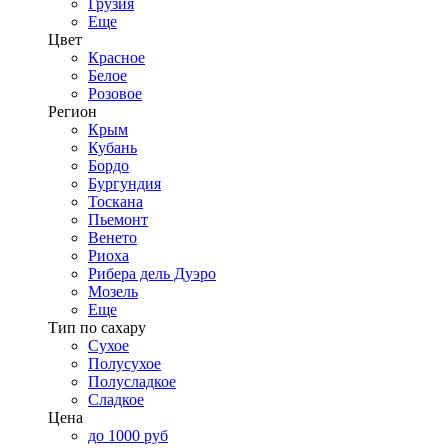
Грузия
Еще
Цвет
Красное
Белое
Розовое
Регион
Крым
Кубань
Бордо
Бургундия
Тоскана
Пьемонт
Венето
Риоха
Рибера дель Дуэро
Мозель
Еще
Тип по сахару
Сухое
Полусухое
Полусладкое
Сладкое
Цена
до 1000 руб