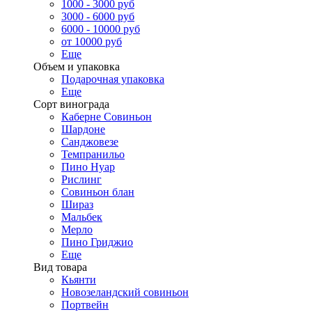
1000 - 3000 руб
3000 - 6000 руб
6000 - 10000 руб
от 10000 руб
Еще
Объем и упаковка
Подарочная упаковка
Еще
Сорт винограда
Каберне Совиньон
Шардоне
Санджовезе
Темпранильо
Пино Нуар
Рислинг
Совиньон блан
Шираз
Мальбек
Мерло
Пино Гриджио
Еще
Вид товара
Кьянти
Новозеландский совиньон
Портвейн