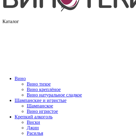
Каталог
Вино
Вино тихое
Вино креплёное
Вино натуральное сладкое
Шампанские и игристые
Шампанское
Вино игристое
Крепкий алкоголь
Виски
Джин
Расилья