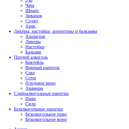
Узо
Чача
Шнапс
Зивания
Соджу
Арак
Ликёры, настойки, аперитивы и бальзамы
Аперитив
Ликеры
Настойки
Бальзам
Прочий алкоголь
Коктейль
Винный напиток
Саке
Сетю
Плодовое вино
Авамори
Слабоалкогольные напитки
Пиво
Сидр
Безалкогольные напитки
Безалкогольное пиво
Безалкогольное вино