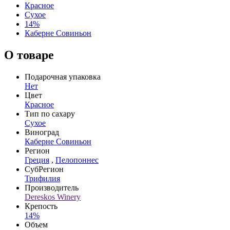
Красное
Сухое
14%
Каберне Совиньон
О товаре
Подарочная упаковка
Нет
Цвет
Красное
Тип по сахару
Сухое
Виноград
Каберне Совиньон
Регион
Греция
,
Пелопоннес
СубРегион
Трифилия
Производитель
Dereskos Winery
Крепость
14%
Объем