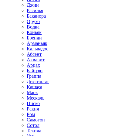
Джин
Расилья
Баканора
Орухо
Водка
Коньяк
Бренди
Арманьяк
Кальвадос
Абсент
Аквавит
Арцах
Байцзю
Граппа
Дистиллят
Кашаса
Марк
Мескаль
Писко
Ракия
Ром
Самогон
Сотол
Текила