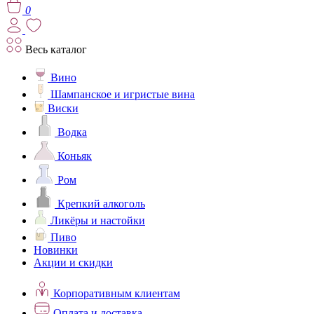
0
Весь каталог
Вино
Шампанское и игристые вина
Виски
Водка
Коньяк
Ром
Крепкий алкоголь
Ликёры и настойки
Пиво
Новинки
Акции и скидки
Корпоративным клиентам
Оплата и доставка