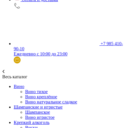
+7 985 410-
90-10
Ежедневно с 10:00 до 23:00
Весь каталог
Вино
Вино тихое
Вино креплёное
Вино натуральное сладкое
Шампанские и игристые
Шампанское
Вино игристое
Крепкий алкоголь
Виски