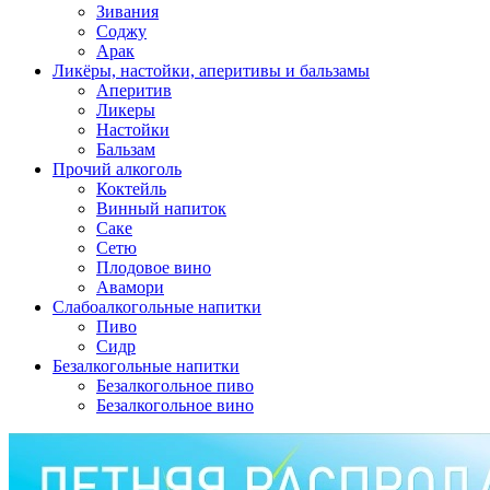
Зивания
Соджу
Арак
Ликёры, настойки, аперитивы и бальзамы
Аперитив
Ликеры
Настойки
Бальзам
Прочий алкоголь
Коктейль
Винный напиток
Саке
Сетю
Плодовое вино
Авамори
Слабоалкогольные напитки
Пиво
Сидр
Безалкогольные напитки
Безалкогольное пиво
Безалкогольное вино