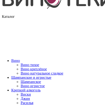
Каталог
Вино
Вино тихое
Вино креплёное
Вино натуральное сладкое
Шампанские и игристые
Шампанское
Вино игристое
Крепкий алкоголь
Виски
Джин
Расилья