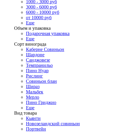
1000 - 3000 руб
3000 - 6000 руб
6000 - 10000 руб
от 10000 руб
Еще
Объем и упаковка
Подарочная упаковка
Еще
Сорт винограда
Каберне Совиньон
Шардоне
Санджовезе
Темпранильо
Пино Нуар
Рислинг
Совиньон блан
Шираз
Мальбек
Мерло
Пино Гриджио
Еще
Вид товара
Кьянти
Новозеландский совиньон
Портвейн