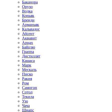
Баканора
Орухо
Водка
Коньяк
Бренди
Арманьяк
Кальвадос
Абсент
Аквавит
Арцах
Байцзю
Граппа
Дистиллят
Кашаса
Марк
Мескаль
Писко
Ракия
Ром
Самогон
Сотол
Текила
Узо
Чача
Шнапс