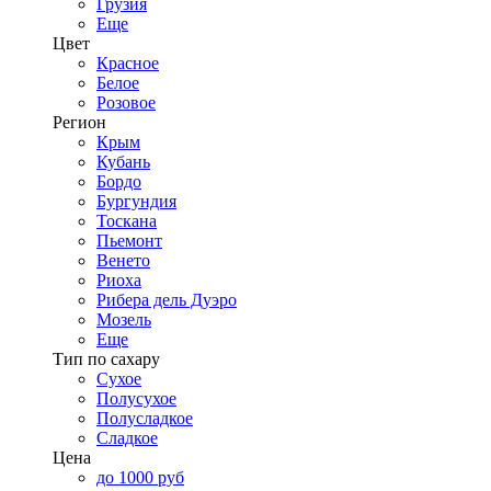
Грузия
Еще
Цвет
Красное
Белое
Розовое
Регион
Крым
Кубань
Бордо
Бургундия
Тоскана
Пьемонт
Венето
Риоха
Рибера дель Дуэро
Мозель
Еще
Тип по сахару
Сухое
Полусухое
Полусладкое
Сладкое
Цена
до 1000 руб