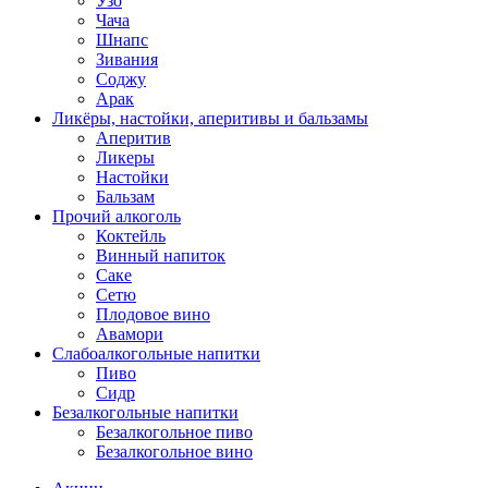
Узо
Чача
Шнапс
Зивания
Соджу
Арак
Ликёры, настойки, аперитивы и бальзамы
Аперитив
Ликеры
Настойки
Бальзам
Прочий алкоголь
Коктейль
Винный напиток
Саке
Сетю
Плодовое вино
Авамори
Слабоалкогольные напитки
Пиво
Сидр
Безалкогольные напитки
Безалкогольное пиво
Безалкогольное вино