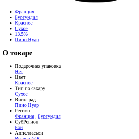
Франция
Бургундия
Красное
Сухое
13.5%
Пино Нуар
О товаре
Подарочная упаковка
Нет
Цвет
Красное
Тип по сахару
Сухое
Виноград
Пино Нуар
Регион
Франция
,
Бургундия
СубРегион
Бон
Аппелласьон
Beaune AOC