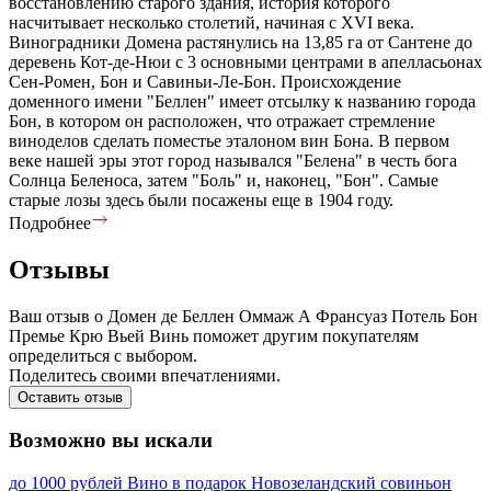
восстановлению старого здания, история которого
насчитывает несколько столетий, начиная с XVI века.
Виноградники Домена растянулись на 13,85 га от Сантене до
деревень Кот-де-Нюи с 3 основными центрами в апелласьонах
Сен-Ромен, Бон и Савиньи-Ле-Бон. Происхождение
доменного имени "Беллен" имеет отсылку к названию города
Бон, в котором он расположен, что отражает стремление
виноделов сделать поместье эталоном вин Бона. В первом
веке нашей эры этот город назывался "Белена" в честь бога
Солнца Беленоса, затем "Боль" и, наконец, "Бон". Самые
старые лозы здесь были посажены еще в 1904 году.
Подробнее
Отзывы
Ваш отзыв о Домен де Беллен Оммаж А Франсуаз Потель Бон
Премье Крю Вьей Винь поможет другим покупателям
определиться с выбором.
Поделитесь своими впечатлениями.
Оставить отзыв
Возможно вы искали
до 1000 рублей
Вино в подарок
Новозеландский совиньон