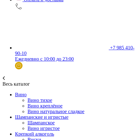
+7 985 410-
90-10
Ежедневно с 10:00 до 23:00
Весь каталог
Вино
Вино тихое
Вино креплёное
Вино натуральное сладкое
Шампанские и игристые
Шампанское
Вино игристое
Крепкий алкоголь
Виски