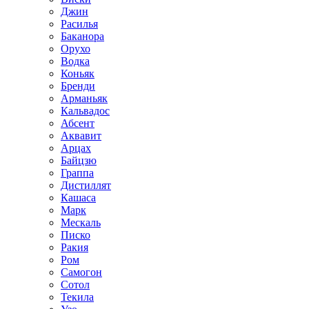
Джин
Расилья
Баканора
Орухо
Водка
Коньяк
Бренди
Арманьяк
Кальвадос
Абсент
Аквавит
Арцах
Байцзю
Граппа
Дистиллят
Кашаса
Марк
Мескаль
Писко
Ракия
Ром
Самогон
Сотол
Текила