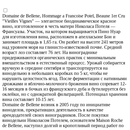
Domaine de Bellene, Hommage a Francoise Potel, Beaune 1er Cru
"Vieilles Vignes" — элегантное биодинамическое красное
вино, изготовленное в честь матери Николаса Потеля —
Франсуазы. Участок, на котором выращивается Пино Нуар
для изготовления вина, расположен в апелласьоне Бон и
занимает площадь в 1,65 га. Он разбит на высоте 241 метров
над уровнем моря на глинисто-известковой почве. Средний
возраст лоз составляет 76 лет. На винограднике
придерживаются органических практик с минимальным
вмешательством в естественный процесс. Урожай собирается
вручную в середине сентября и транспортируется на
винодельню в небольших коробках по 5 кг, чтобы не
нарушить целостность ягод. После ферментации с нативными
дрожжами и яблочно-молочного брожения вино созревает 12-
16 месяцев в бочках из французского дуба и бутилируется без
оклейки, но с однократной фильтрацией. Потенциал хранения
вина составляет 10-15 лет.
Domaine de Bellene возник в 2005 году по инициативе
виноделов, прекративших деятельность в качестве
арендодателей своих виноградников. После покупки
винодельни Николасом Потелем, основателем Maison Roche
de Bellene, наступил долгий и кропотливый период работ по