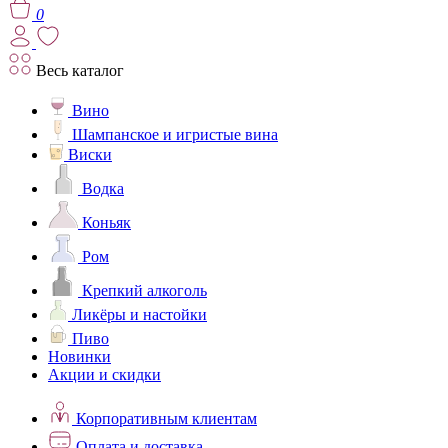
0
Весь каталог
Вино
Шампанское и игристые вина
Виски
Водка
Коньяк
Ром
Крепкий алкоголь
Ликёры и настойки
Пиво
Новинки
Акции и скидки
Корпоративным клиентам
Оплата и доставка