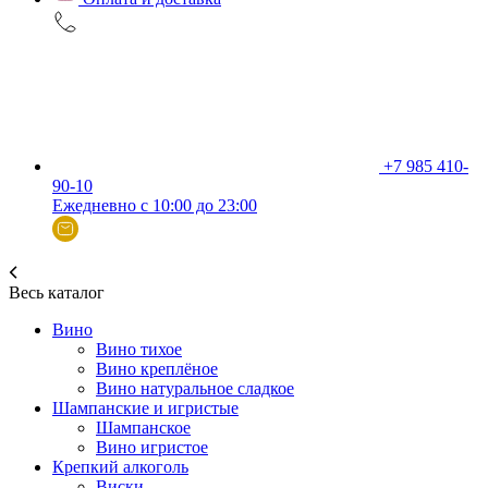
+7 985 410-
90-10
Ежедневно с 10:00 до 23:00
Весь каталог
Вино
Вино тихое
Вино креплёное
Вино натуральное сладкое
Шампанские и игристые
Шампанское
Вино игристое
Крепкий алкоголь
Виски