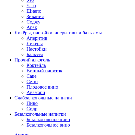
Узо
Чача
Шнапс
Зивания
Соджу
Арак
Ликёры, настойки, аперитивы и бальзамы
Аперитив
Ликеры
Настойки
Бальзам
Прочий алкоголь
Коктейль
Винный напиток
Саке
Сетю
Плодовое вино
Авамори
Слабоалкогольные напитки
Пиво
Сидр
Безалкогольные напитки
Безалкогольное пиво
Безалкогольное вино