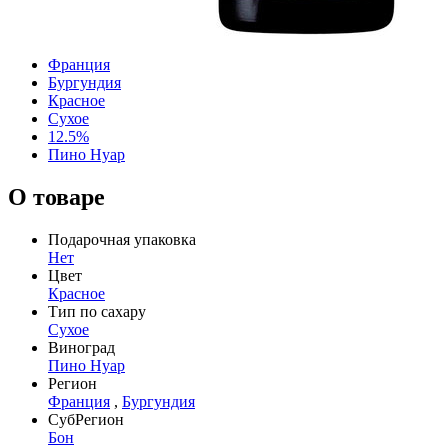
Франция
Бургундия
Красное
Сухое
12.5%
Пино Нуар
О товаре
Подарочная упаковка
Нет
Цвет
Красное
Тип по сахару
Сухое
Виноград
Пино Нуар
Регион
Франция
,
Бургундия
СубРегион
Бон