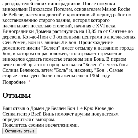
арендодателей своих виноградников. После покупки
винодельни Николасом Потелем, основателем Maison Roche
de Bellene, наступил долгий и кропотливый период работ по
восстановлению старого здания, история которого
насчитывает несколько столетий, начиная с XVI века.
Виноградники Домена растянулись на 13,85 га от Сантене до
деревень Кот-де-Нюи с 3 основными центрами в апелласьонах
Сен-Ромен, Бон и Савиньи-Ле-Бон. Происхождение
доменного имени "Беллен" имеет отсылку к названию города
Бон, в котором он расположен, что отражает стремление
виноделов сделать поместье эталоном вин Бона. В первом
веке нашей эры этот город назывался "Белена" в честь бога
Солнца Беленоса, затем "Боль" и, наконец, "Бон". Самые
старые лозы здесь были посажены еще в 1904 году.
Подробнее
Отзывы
Ваш отзыв о Домен де Беллен Бон 1-е Крю Кюве дю
Сенкантенэр Вьей Винь поможет другим покупателям
определиться с выбором.
Поделитесь своими впечатлениями.
Оставить отзыв