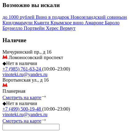
Возможно вы искали
до 1000 рублей
Вино в подарок
Новозеландский совиньон
Киндзмараули
Кьянти
Крымское вино
Амароне
Бароло
Брунелло
Портвейн
Херес
Вермут
Наличие
Мичуринский пр., д 16
Ломоносовский проспект
◆
Нет в наличии
+7 (985) 761-63-24
(10:00–23:00)
vinoteki.ru@yandex.ru
Воротынская ул., д 16
Планерная
Смотреть на карте
◆
Нет в наличии
+7 (499) 500-19-48
(10:00–23:00)
vinoteki.ru@yandex.ru
Смотреть на карте