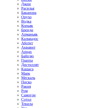
Джин
Расилья
Баканора
Орухо
Водка
Коньяк
Бренди
Арманьяк
Кальвадос
Абсент
Аквавит
Арцах
Байцзю
Граппа
Дистиллят
Кашаса
Марк
Мескаль
Писко
Ракия
Ром
Самогон
Сотол
Текила