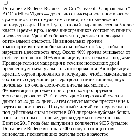
Domaine de Bellene, Beaune 1-er Cru "Cuvee du Cinquantenaire"
AOC Vieilles Vignes — довольно структурированное красное
сухое вино с почти мужским стилем, изготовленное из
винограда сорта Пино Нуар, который выращивается на 5 кюве
класса Премье Крю. Почва виноградников состоит из глинцы
и известняка. Урожай собирается по достижении ягодами
оптимальной спелости. На винодельню урожай
транспортируется в небольших коробках по 5 кг, чтобы не
нарушить целостность ягод. Около 40% урожая очищается от
стеблей, остальные 60% винифицируются целыми гроздьями.
Предварительная мацерация в течение нескольких дней
предшествует началу алкогольного брожения. Винификация
красных сортов проводится в полумраке, чтобы максимально
сохранить содержание ресвератрола и пицеатаннола, двух
полезных, но очень светочувствительных молекул.
Ферментация протекает при строго контролируемой
температуре около 32 °С с регулярной перекачкой сусла и
длится от 20 до 25 дней. Затем следует мягкое прессование в
вертикальном прессе. Полученный чистый сок перемещают
под действием силы тяжести в 600-литровые дубовые бочки,
часть из которых — новые, для выдержки в течение года.
Винтаж 2017 года был выпущен в количестве 9635 бутылок.
Domaine de Bellene возник в 2005 году по инициативе
виноделов, прекративших деятельность в качестве