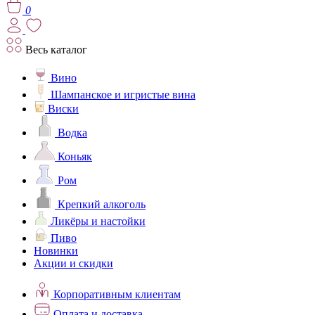
0
Весь каталог
Вино
Шампанское и игристые вина
Виски
Водка
Коньяк
Ром
Крепкий алкоголь
Ликёры и настойки
Пиво
Новинки
Акции и скидки
Корпоративным клиентам
Оплата и доставка