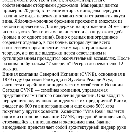
собственными отборными дрожжами. Мацерация длится
примерно 20 дней, в течение которых виноделы чередуют
различные виды перекачки в зависимости от развития вкуса
вина. Яблочно-молочное брожение проходит в емкостях из
бетона и древесины. Для выдержки на протяжении 24 месяцев
используются бочки из американского и французского дуба
(новые и от одного вина). Вино с разных виноградников
созревает отдельно, в той бочке, которая лучше всего
соответствует органолептическим характеристикам и
терруару, а в конце выдержки перед осветлением и
бутилированием проводится окончательный ассамбляж. После
розлива по бутылкам "Империал" Ресерва дозревает еще 12
месяцев.
Винная компания Северной Испании (CVNE), основанная в
1879 году братьями Раймундо и Эусебио Реал де Асуа,
считается старейшим винодельческим хозяйством Испании.
Сегодня CVNE — семейная компания, управляемая
представителями пятого поколения династии. Она входит в
первую пятерку лучших винодельческих предприятий Риохи,
владеет до 600 га виноградников и еще около 50% ягод
покупает у других хозяйств. Хозяйство "Vina Real" является
одним из столпов компании CVNE, передовой винодельней,
стремящейся к инновациям и экспериментам. Здание
винодельни представляет собой архитектурный шедевр руки