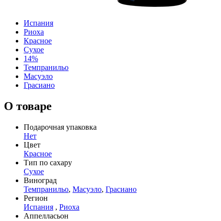
Испания
Риоха
Красное
Сухое
14%
Темпранильо
Масуэло
Грасиано
О товаре
Подарочная упаковка
Нет
Цвет
Красное
Тип по сахару
Сухое
Виноград
Темпранильо
,
Масуэло
,
Грасиано
Регион
Испания
,
Риоха
Аппелласьон