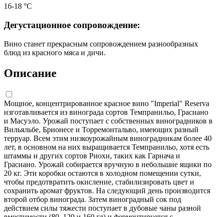
16-18 °С
Дегустационное сопровождение:
Вино станет прекрасным сопровождением разнообразных
блюд из красного мяса и дичи.
Описание
Мощное, концентрированное красное вино "Imperial" Reserva
изготавливается из винограда сортов Темпранильо, Грасиано
и Масуэло. Урожай поступает с собственных виноградников в
Вильяльбе, Брионесе и Торремонтальво, имеющих разный
терруар. Всем этим низкоурожайным виноградникам более 40
лет, в основном на них выращивается Темпранильо, хотя есть
штаммы и других сортов Риохи, таких как Гарнача и
Грасиано. Урожай собирается вручную в небольшие ящики по
20 кг. Эти коробки остаются в холодном помещении сутки,
чтобы предотвратить окисление, стабилизировать цвет и
сохранить аромат фруктов. На следующий день производится
второй отбор винограда. Затем виноградный сок под
действием силы тяжести поступает в дубовые чаны разной
вместимости (80, 120 и 160 гл) и ферментируется с