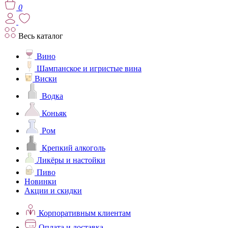
0
Весь каталог
Вино
Шампанское и игристые вина
Виски
Водка
Коньяк
Ром
Крепкий алкоголь
Ликёры и настойки
Пиво
Новинки
Акции и скидки
Корпоративным клиентам
Оплата и доставка