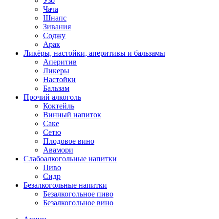
Узо
Чача
Шнапс
Зивания
Соджу
Арак
Ликёры, настойки, аперитивы и бальзамы
Аперитив
Ликеры
Настойки
Бальзам
Прочий алкоголь
Коктейль
Винный напиток
Саке
Сетю
Плодовое вино
Авамори
Слабоалкогольные напитки
Пиво
Сидр
Безалкогольные напитки
Безалкогольное пиво
Безалкогольное вино