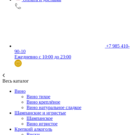
+7 985 410-
90-10
Ежедневно с 10:00 до 23:00
Весь каталог
Вино
Вино тихое
Вино креплёное
Вино натуральное сладкое
Шампанские и игристые
Шампанское
Вино игристое
Крепкий алкоголь
Виски