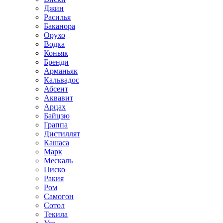
Джин
Расилья
Баканора
Орухо
Водка
Коньяк
Бренди
Арманьяк
Кальвадос
Абсент
Аквавит
Арцах
Байцзю
Граппа
Дистиллят
Кашаса
Марк
Мескаль
Писко
Ракия
Ром
Самогон
Сотол
Текила