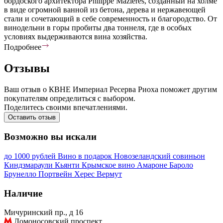
бордоского архитектора Philippe Mazieres, созданный на холме
в виде огромной ванной из бетона, дерева и нержавеющей
стали и сочетающий в себе современность и благородство. От
винодельни в горы пробиты два тоннеля, где в особых
условиях выдерживаются вина хозяйства.
Подробнее
Отзывы
Ваш отзыв о КВНЕ Империал Ресерва Риоха поможет другим
покупателям определиться с выбором.
Поделитесь своими впечатлениями.
Оставить отзыв
Возможно вы искали
до 1000 рублей
Вино в подарок
Новозеландский совиньон
Киндзмараули
Кьянти
Крымское вино
Амароне
Бароло
Брунелло
Портвейн
Херес
Вермут
Наличие
Мичуринский пр., д 16
Ломоносовский проспект