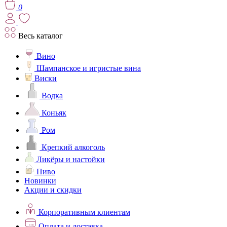
0
Весь каталог
Вино
Шампанское и игристые вина
Виски
Водка
Коньяк
Ром
Крепкий алкоголь
Ликёры и настойки
Пиво
Новинки
Акции и скидки
Корпоративным клиентам
Оплата и доставка