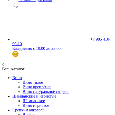
+7 985 410-
90-10
Ежедневно с 10:00 до 23:00
Весь каталог
Вино
Вино тихое
Вино креплёное
Вино натуральное сладкое
Шампанские и игристые
Шампанское
Вино игристое
Крепкий алкоголь
Виски