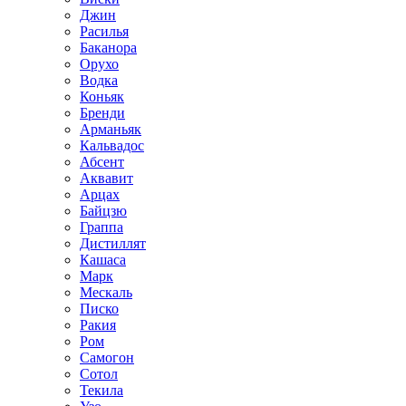
Джин
Расилья
Баканора
Орухо
Водка
Коньяк
Бренди
Арманьяк
Кальвадос
Абсент
Аквавит
Арцах
Байцзю
Граппа
Дистиллят
Кашаса
Марк
Мескаль
Писко
Ракия
Ром
Самогон
Сотол
Текила