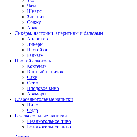
Узо
Чача
Шнапс
Зивания
Соджу
Арак
Ликёры, настойки, аперитивы и бальзамы
Аперитив
Ликеры
Настойки
Бальзам
Прочий алкоголь
Коктейль
Винный напиток
Саке
Сетю
Плодовое вино
Авамори
Слабоалкогольные напитки
Пиво
Сидр
Безалкогольные напитки
Безалкогольное пиво
Безалкогольное вино