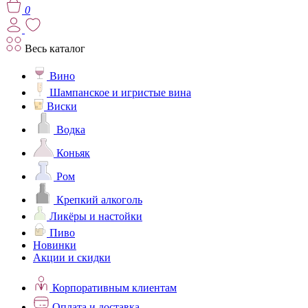
0
Весь каталог
Вино
Шампанское и игристые вина
Виски
Водка
Коньяк
Ром
Крепкий алкоголь
Ликёры и настойки
Пиво
Новинки
Акции и скидки
Корпоративным клиентам
Оплата и доставка