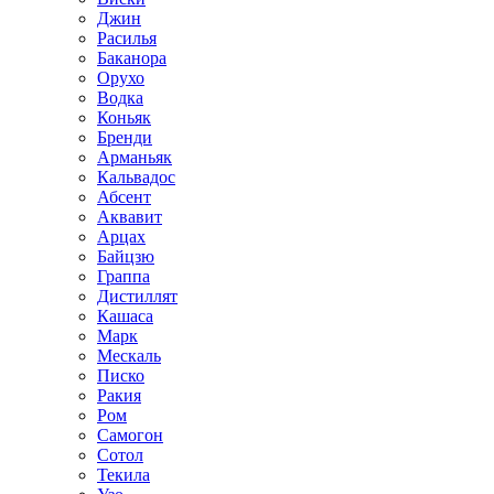
Джин
Расилья
Баканора
Орухо
Водка
Коньяк
Бренди
Арманьяк
Кальвадос
Абсент
Аквавит
Арцах
Байцзю
Граппа
Дистиллят
Кашаса
Марк
Мескаль
Писко
Ракия
Ром
Самогон
Сотол
Текила