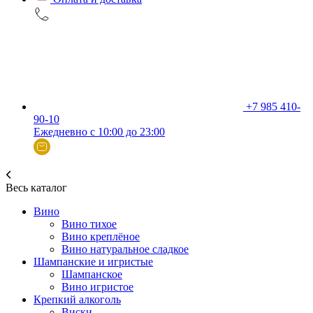
+7 985 410-
90-10
Ежедневно с 10:00 до 23:00
Весь каталог
Вино
Вино тихое
Вино креплёное
Вино натуральное сладкое
Шампанские и игристые
Шампанское
Вино игристое
Крепкий алкоголь
Виски