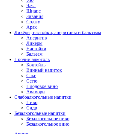
Узо
Чача
Шнапс
Зивания
Соджу
Арак
Ликёры, настойки, аперитивы и бальзамы
Аперитив
Ликеры
Настойки
Бальзам
Прочий алкоголь
Коктейль
Винный напиток
Саке
Сетю
Плодовое вино
Авамори
Слабоалкогольные напитки
Пиво
Сидр
Безалкогольные напитки
Безалкогольное пиво
Безалкогольное вино