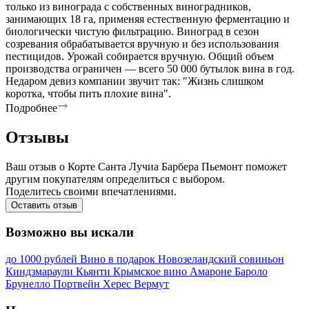
только из винограда с собственных виноградников,
занимающих 18 га, применяя естественную ферментацию и
биологически чистую фильтрацию. Виноград в сезон
созревания обрабатывается вручную и без использования
пестицидов. Урожай собирается вручную. Общий объем
производства ограничен — всего 50 000 бутылок вина в год.
Недаром девиз компании звучит так: "Жизнь слишком
коротка, чтобы пить плохие вина".
Подробнее
Отзывы
Ваш отзыв о Корте Санта Лучиа Барбера Пьемонт поможет
другим покупателям определиться с выбором.
Поделитесь своими впечатлениями.
Оставить отзыв
Возможно вы искали
до 1000 рублей
Вино в подарок
Новозеландский совиньон
Киндзмараули
Кьянти
Крымское вино
Амароне
Бароло
Брунелло
Портвейн
Херес
Вермут