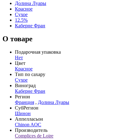
Долина Луары
Красное
Сухое
12.5%
Каберне Фран
О товаре
Подарочная упаковка
Нет
Цвет
Красное
Тип по сахару
Сухое
Виноград
Каберне Фран
Регион
Франция
,
Долина Луары
СубРегион
Шинон
Аппелласьон
Chinon AOC
Производитель
Complices de Loire