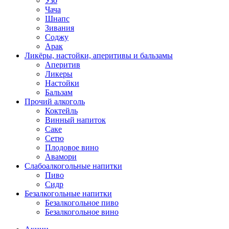
Узо
Чача
Шнапс
Зивания
Соджу
Арак
Ликёры, настойки, аперитивы и бальзамы
Аперитив
Ликеры
Настойки
Бальзам
Прочий алкоголь
Коктейль
Винный напиток
Саке
Сетю
Плодовое вино
Авамори
Слабоалкогольные напитки
Пиво
Сидр
Безалкогольные напитки
Безалкогольное пиво
Безалкогольное вино