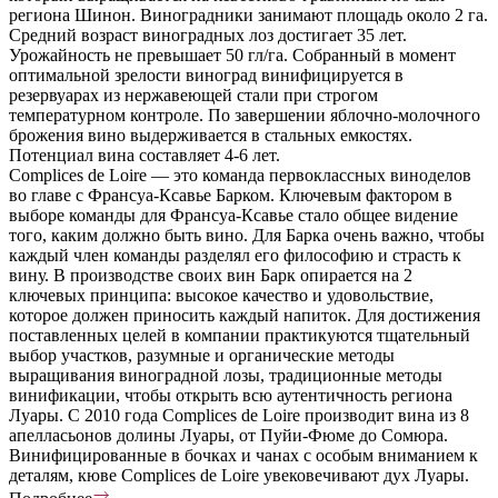
региона Шинон. Виноградники занимают площадь около 2 га.
Средний возраст виноградных лоз достигает 35 лет.
Урожайность не превышает 50 гл/га. Собранный в момент
оптимальной зрелости виноград винифицируется в
резервуарах из нержавеющей стали при строгом
температурном контроле. По завершении яблочно-молочного
брожения вино выдерживается в стальных емкостях.
Потенциал вина составляет 4-6 лет.
Complices de Loire — это команда первоклассных виноделов
во главе с Франсуа-Ксавье Барком. Ключевым фактором в
выборе команды для Франсуа-Ксавье стало общее видение
того, каким должно быть вино. Для Барка очень важно, чтобы
каждый член команды разделял его философию и страсть к
вину. В производстве своих вин Барк опирается на 2
ключевых принципа: высокое качество и удовольствие,
которое должен приносить каждый напиток. Для достижения
поставленных целей в компании практикуются тщательный
выбор участков, разумные и органические методы
выращивания виноградной лозы, традиционные методы
винификации, чтобы открыть всю аутентичность региона
Луары. С 2010 года Complices de Loire производит вина из 8
апелласьонов долины Луары, от Пуйи-Фюме до Сомюра.
Винифицированные в бочках и чанах с особым вниманием к
деталям, кюве Complices de Loire увековечивают дух Луары.