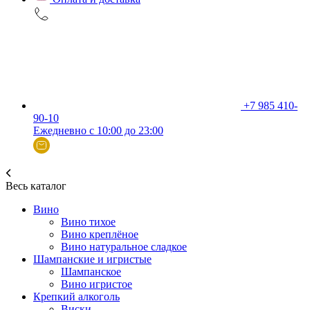
+7 985 410-
90-10
Ежедневно с 10:00 до 23:00
Весь каталог
Вино
Вино тихое
Вино креплёное
Вино натуральное сладкое
Шампанские и игристые
Шампанское
Вино игристое
Крепкий алкоголь
Виски