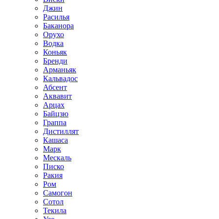
Джин
Расилья
Баканора
Орухо
Водка
Коньяк
Бренди
Арманьяк
Кальвадос
Абсент
Аквавит
Арцах
Байцзю
Граппа
Дистиллят
Кашаса
Марк
Мескаль
Писко
Ракия
Ром
Самогон
Сотол
Текила