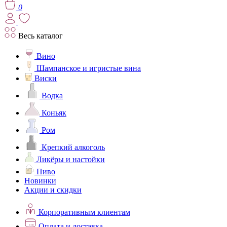
0
Весь каталог
Вино
Шампанское и игристые вина
Виски
Водка
Коньяк
Ром
Крепкий алкоголь
Ликёры и настойки
Пиво
Новинки
Акции и скидки
Корпоративным клиентам
Оплата и доставка