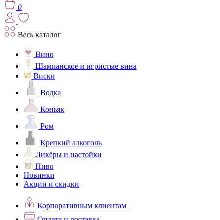
0
Весь каталог
Вино
Шампанское и игристые вина
Виски
Водка
Коньяк
Ром
Крепкий алкоголь
Ликёры и настойки
Пиво
Новинки
Акции и скидки
Корпоративным клиентам
Оплата и доставка