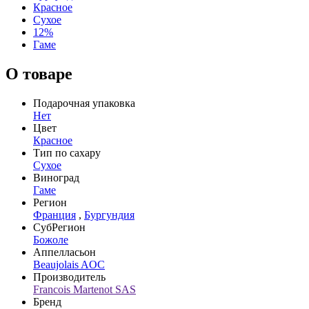
Красное
Сухое
12%
Гаме
О товаре
Подарочная упаковка
Нет
Цвет
Красное
Тип по сахару
Сухое
Виноград
Гаме
Регион
Франция
,
Бургундия
СубРегион
Божоле
Аппелласьон
Beaujolais AOC
Производитель
Francois Martenot SAS
Бренд