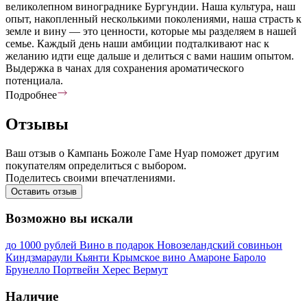
великолепном винограднике Бургундии. Наша культура, наш
опыт, накопленный несколькими поколениями, наша страсть к
земле и вину — это ценности, которые мы разделяем в нашей
семье. Каждый день наши амбиции подталкивают нас к
желанию идти еще дальше и делиться с вами нашим опытом.
Выдержка в чанах для сохранения ароматического
потенциала.
Подробнее
Отзывы
Ваш отзыв о Кампань Божоле Гаме Нуар поможет другим
покупателям определиться с выбором.
Поделитесь своими впечатлениями.
Оставить отзыв
Возможно вы искали
до 1000 рублей
Вино в подарок
Новозеландский совиньон
Киндзмараули
Кьянти
Крымское вино
Амароне
Бароло
Брунелло
Портвейн
Херес
Вермут
Наличие