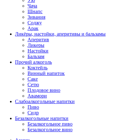
Узо
Чача
Шнапс
Зивания
Соджу
Арак
Ликёры, настойки, аперитивы и бальзамы
Аперитив
Ликеры
Настойки
Бальзам
Прочий алкоголь
Коктейль
Винный напиток
Саке
Сетю
Плодовое вино
Авамори
Слабоалкогольные напитки
Пиво
Сидр
Безалкогольные напитки
Безалкогольное пиво
Безалкогольное вино