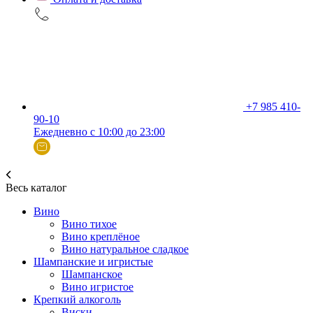
+7 985 410-
90-10
Ежедневно с 10:00 до 23:00
Весь каталог
Вино
Вино тихое
Вино креплёное
Вино натуральное сладкое
Шампанские и игристые
Шампанское
Вино игристое
Крепкий алкоголь
Виски