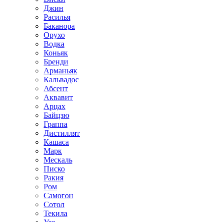
Джин
Расилья
Баканора
Орухо
Водка
Коньяк
Бренди
Арманьяк
Кальвадос
Абсент
Аквавит
Арцах
Байцзю
Граппа
Дистиллят
Кашаса
Марк
Мескаль
Писко
Ракия
Ром
Самогон
Сотол
Текила