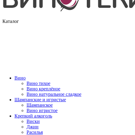
Каталог
Вино
Вино тихое
Вино креплёное
Вино натуральное сладкое
Шампанские и игристые
Шампанское
Вино игристое
Крепкий алкоголь
Виски
Джин
Расилья