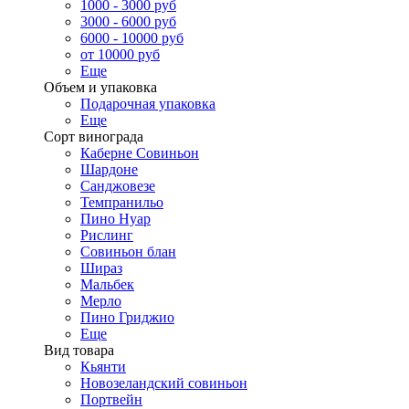
1000 - 3000 руб
3000 - 6000 руб
6000 - 10000 руб
от 10000 руб
Еще
Объем и упаковка
Подарочная упаковка
Еще
Сорт винограда
Каберне Совиньон
Шардоне
Санджовезе
Темпранильо
Пино Нуар
Рислинг
Совиньон блан
Шираз
Мальбек
Мерло
Пино Гриджио
Еще
Вид товара
Кьянти
Новозеландский совиньон
Портвейн