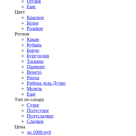
Грузия
Еще
Цвет
Красное
Белое
Розовое
Регион
Крым
Кубань
Бордо
Бургундия
Тоскана
Пьемонт
Венето
Риоха
Рибера дель Дуэро
Мозель
Еще
Тип по сахару
Сухое
Полусухое
Полусладкое
Сладкое
Цена
до 1000 руб