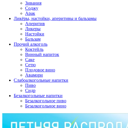
Зивания
Соджу
Арак
Ликёры, настойки, аперитивы и бальзамы
Аперитив
Ликеры
Настойки
Бальзам
Прочий алкоголь
Коктейль
Винный напиток
Саке
Сетю
Плодовое вино
Авамори
Слабоалкогольные напитки
Пиво
Сидр
Безалкогольные напитки
Безалкогольное пиво
Безалкогольное вино