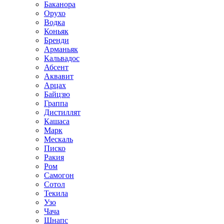
Баканора
Орухо
Водка
Коньяк
Бренди
Арманьяк
Кальвадос
Абсент
Аквавит
Арцах
Байцзю
Граппа
Дистиллят
Кашаса
Марк
Мескаль
Писко
Ракия
Ром
Самогон
Сотол
Текила
Узо
Чача
Шнапс