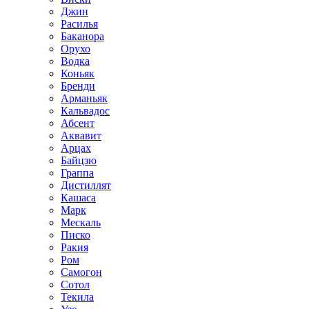
Джин
Расилья
Баканора
Орухо
Водка
Коньяк
Бренди
Арманьяк
Кальвадос
Абсент
Аквавит
Арцах
Байцзю
Граппа
Дистиллят
Кашаса
Марк
Мескаль
Писко
Ракия
Ром
Самогон
Сотол
Текила