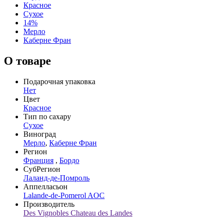
Красное
Сухое
14%
Мерло
Каберне Фран
О товаре
Подарочная упаковка
Нет
Цвет
Красное
Тип по сахару
Сухое
Виноград
Мерло
,
Каберне Фран
Регион
Франция
,
Бордо
СубРегион
Лаланд-де-Помроль
Аппелласьон
Lalande-de-Pomerol AOC
Производитель
Des Vignobles Chateau des Landes