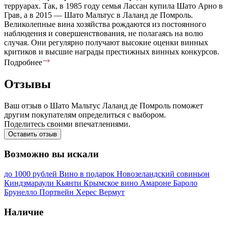
терруарах. Так, в 1985 году семья Лассан купила Шато Арно в
Грав, а в 2015 — Шато Мальтус в Лаланд де Помроль.
Великолепные вина хозяйства рождаются из постоянного
наблюдения и совершенствования, не полагаясь на волю
случая. Они регулярно получают высокие оценки винных
критиков и высшие награды престижных винных конкурсов.
Подробнее
Отзывы
Ваш отзыв о Шато Мальтус Лаланд де Помроль поможет
другим покупателям определиться с выбором.
Поделитесь своими впечатлениями.
Оставить отзыв
Возможно вы искали
до 1000 рублей
Вино в подарок
Новозеландский совиньон
Киндзмараули
Кьянти
Крымское вино
Амароне
Бароло
Брунелло
Портвейн
Херес
Вермут
Наличие