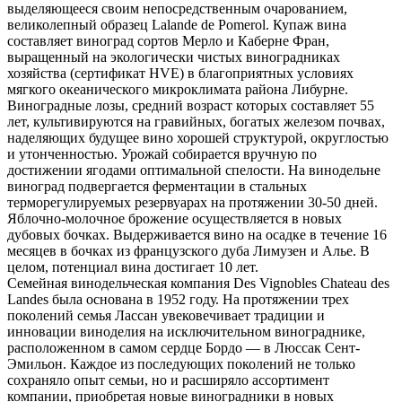
выделяющееся своим непосредственным очарованием,
великолепный образец Lalande de Pomerol. Купаж вина
составляет виноград сортов Мерло и Каберне Фран,
выращенный на экологически чистых виноградниках
хозяйства (сертификат HVE) в благоприятных условиях
мягкого океанического микроклимата района Либурне.
Виноградные лозы, средний возраст которых составляет 55
лет, культивируются на гравийных, богатых железом почвах,
наделяющих будущее вино хорошей структурой, округлостью
и утонченностью. Урожай собирается вручную по
достижении ягодами оптимальной спелости. На винодельне
виноград подвергается ферментации в стальных
терморегулируемых резервуарах на протяжении 30-50 дней.
Яблочно-молочное брожение осуществляется в новых
дубовых бочках. Выдерживается вино на осадке в течение 16
месяцев в бочках из французского дуба Лимузен и Алье. В
целом, потенциал вина достигает 10 лет.
Семейная винодельческая компания Des Vignobles Chateau des
Landes была основана в 1952 году. На протяжении трех
поколений семья Лассан увековечивает традиции и
инновации виноделия на исключительном винограднике,
расположенном в самом сердце Бордо — в Люссак Сент-
Эмильон. Каждое из последующих поколений не только
сохраняло опыт семьи, но и расширяло ассортимент
компании, приобретая новые виноградники в новых