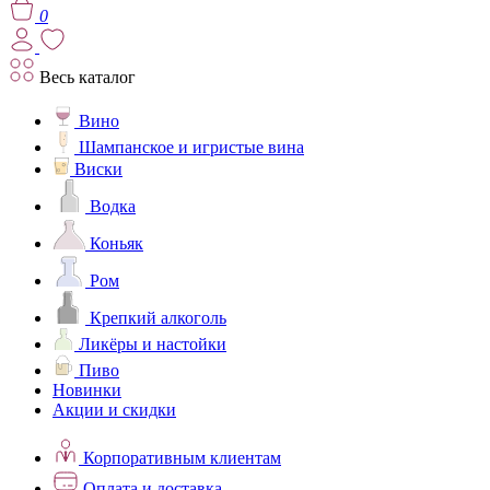
0
Весь каталог
Вино
Шампанское и игристые вина
Виски
Водка
Коньяк
Ром
Крепкий алкоголь
Ликёры и настойки
Пиво
Новинки
Акции и скидки
Корпоративным клиентам
Оплата и доставка