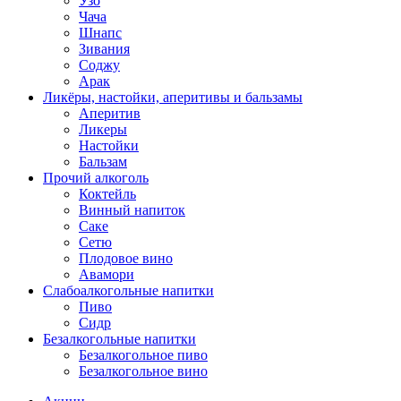
Узо
Чача
Шнапс
Зивания
Соджу
Арак
Ликёры, настойки, аперитивы и бальзамы
Аперитив
Ликеры
Настойки
Бальзам
Прочий алкоголь
Коктейль
Винный напиток
Саке
Сетю
Плодовое вино
Авамори
Слабоалкогольные напитки
Пиво
Сидр
Безалкогольные напитки
Безалкогольное пиво
Безалкогольное вино