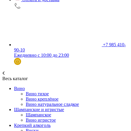
+7 985 410-
90-10
Ежедневно с 10:00 до 23:00
Весь каталог
Вино
Вино тихое
Вино креплёное
Вино натуральное сладкое
Шампанские и игристые
Шампанское
Вино игристое
Крепкий алкоголь
Виски