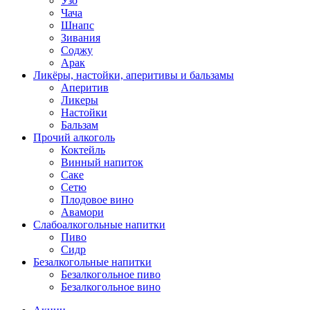
Узо
Чача
Шнапс
Зивания
Соджу
Арак
Ликёры, настойки, аперитивы и бальзамы
Аперитив
Ликеры
Настойки
Бальзам
Прочий алкоголь
Коктейль
Винный напиток
Саке
Сетю
Плодовое вино
Авамори
Слабоалкогольные напитки
Пиво
Сидр
Безалкогольные напитки
Безалкогольное пиво
Безалкогольное вино