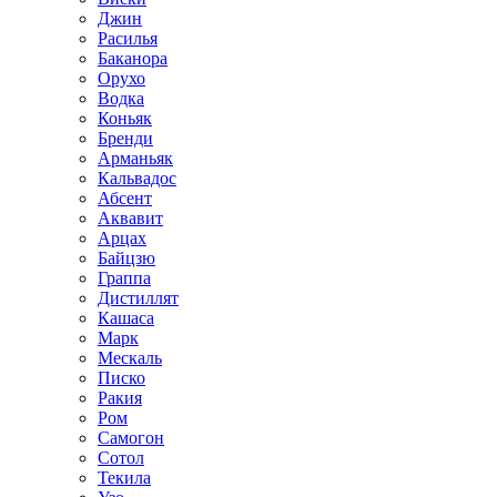
Джин
Расилья
Баканора
Орухо
Водка
Коньяк
Бренди
Арманьяк
Кальвадос
Абсент
Аквавит
Арцах
Байцзю
Граппа
Дистиллят
Кашаса
Марк
Мескаль
Писко
Ракия
Ром
Самогон
Сотол
Текила