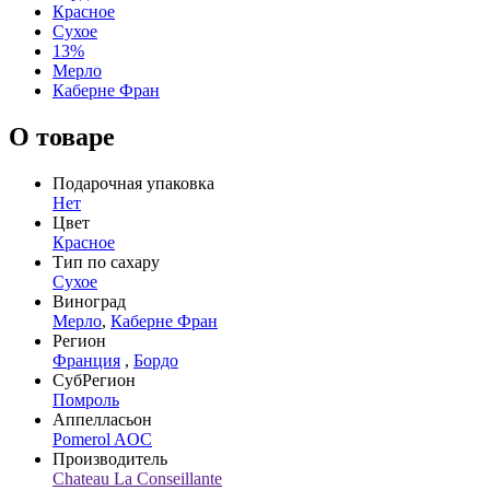
Красное
Сухое
13%
Мерло
Каберне Фран
О товаре
Подарочная упаковка
Нет
Цвет
Красное
Тип по сахару
Сухое
Виноград
Мерло
,
Каберне Фран
Регион
Франция
,
Бордо
СубРегион
Помроль
Аппелласьон
Pomerol AOC
Производитель
Chateau La Conseillante