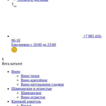
+7 985 410-
90-10
Ежедневно с 10:00 до 23:00
Весь каталог
Вино
Вино тихое
Вино креплёное
Вино натуральное сладкое
Шампанские и игристые
Шампанское
Вино игристое
Крепкий алкоголь
Виски