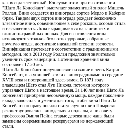
как всегда элегантный. Консультантом при изготовлении
"Шато Ла Консейант" выступает знаменитый энолог Мишель
Роллан. Вино создается из винограда сортов Мерло и Каберне
Фран. Тандем двух сортов винограда рождает бесконечно
элегантное вино, объединяющее в себе роскошь, особый стиль
и насыщенность. Лозы выращиваются на глинистых и
глинисто-гравийных почвах. Для изготовления вина
используются только абсолютно здоровые, собранные
вручную ягоды, достигшие идеальной степени зрелости.
Винификация протекает в соответствии с традиционными
методами, но в 2013 году Роллан предложил значительно
увеличить срок мацерации. Потенциал хранения вина
составляет 17-20 лет.
Шато Ла Консейант получило свое название в честь Катрин
Консейант, выкупившей земли с виноградниками в середине
XVIII века и построившей здесь замок. В 1871 году
владельцем Шато стал Луи Николя, потомки которого
управляют Шато в настоящее время. За 140 лет вина Шато Ла
Консейант приобрели необычайную мощь, каждое поколение
вкладывало силы и умения для того, чтобы вина Шато Ла
Консейант по праву носили статус лучших вин Помроля:
реконструировались винодельня и подвалы, а по совету
профессора Эмиля Пейна старые деревянные чаны были
заменены современными резервуарами из нержавеющей
стали.