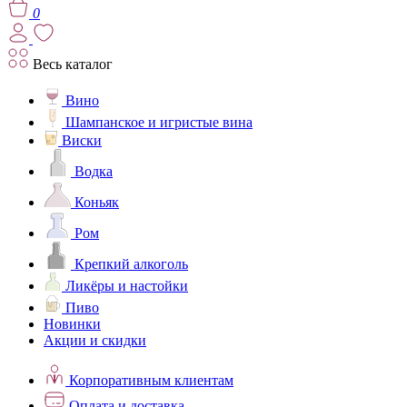
0
Весь каталог
Вино
Шампанское и игристые вина
Виски
Водка
Коньяк
Ром
Крепкий алкоголь
Ликёры и настойки
Пиво
Новинки
Акции и скидки
Корпоративным клиентам
Оплата и доставка