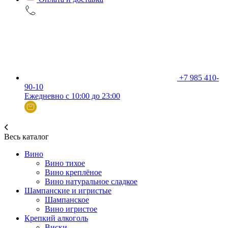
+7 985 410-
90-10
Ежедневно с 10:00 до 23:00
Весь каталог
Вино
Вино тихое
Вино креплёное
Вино натуральное сладкое
Шампанские и игристые
Шампанское
Вино игристое
Крепкий алкоголь
Виски