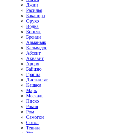
Джин
Расилья
Баканора
Орухо
Водка
Коньяк
Бренди
Арманьяк
Кальвадос
Абсент
Аквавит
Арцах
Байцзю
Граппа
Дистиллят
Кашаса
Марк
Мескаль
Писко
Ракия
Ром
Самогон
Сотол
Текила