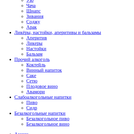
Узо
Чача
Шнапс
Зивания
Соджу
Арак
Ликёры, настойки, аперитивы и бальзамы
Аперитив
Ликеры
Настойки
Бальзам
Прочий алкоголь
Коктейль
Винный напиток
Саке
Сетю
Плодовое вино
Авамори
Слабоалкогольные напитки
Пиво
Сидр
Безалкогольные напитки
Безалкогольное пиво
Безалкогольное вино