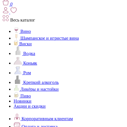
0
Весь каталог
Вино
Шампанское и игристые вина
Виски
Водка
Коньяк
Ром
Крепкий алкоголь
Ликёры и настойки
Пиво
Новинки
Акции и скидки
Корпоративным клиентам
Оплата и доставка