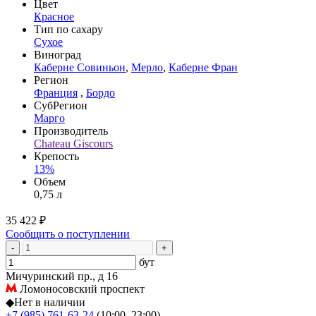
Цвет
Красное
Тип по сахару
Сухое
Виноград
Каберне Совиньон
,
Мерло
,
Каберне Фран
Регион
Франция
,
Бордо
СубРегион
Марго
Производитель
Chateau Giscours
Крепость
13%
Объем
0,75 л
35 422 ₽
Сообщить о поступлении
-
+
бут
Мичуринский пр., д 16
Ломоносовский проспект
◆
Нет в наличии
+7 (985) 761-63-24
(10:00–23:00)