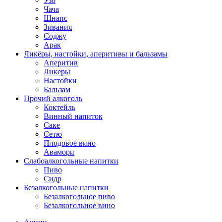
Узо
Чача
Шнапс
Зивания
Соджу
Арак
Ликёры, настойки, аперитивы и бальзамы
Аперитив
Ликеры
Настойки
Бальзам
Прочий алкоголь
Коктейль
Винный напиток
Саке
Сетю
Плодовое вино
Авамори
Слабоалкогольные напитки
Пиво
Сидр
Безалкогольные напитки
Безалкогольное пиво
Безалкогольное вино