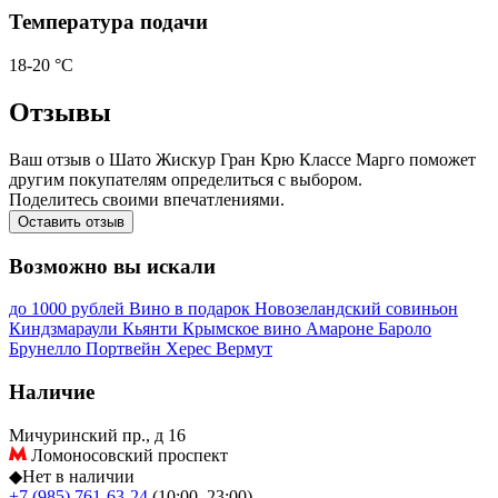
Температура подачи
18-20 °С
Отзывы
Ваш отзыв о Шато Жискур Гран Крю Классе Марго поможет
другим покупателям определиться с выбором.
Поделитесь своими впечатлениями.
Оставить отзыв
Возможно вы искали
до 1000 рублей
Вино в подарок
Новозеландский совиньон
Киндзмараули
Кьянти
Крымское вино
Амароне
Бароло
Брунелло
Портвейн
Херес
Вермут
Наличие
Мичуринский пр., д 16
Ломоносовский проспект
◆
Нет в наличии
+7 (985) 761-63-24
(10:00–23:00)