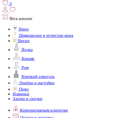
0
Весь каталог
Вино
Шампанское и игристые вина
Виски
Водка
Коньяк
Ром
Крепкий алкоголь
Ликёры и настойки
Пиво
Новинки
Акции и скидки
Корпоративным клиентам
Оплата и доставка