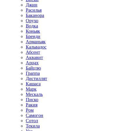
Джин
Расилья
Баканора
Орухо
Водка
Коньяк
Бренди
Арманьяк
Кальвадос
Абсент
Аквавит
Арцах
Байцзю
Граппа
Дистиллят
Кашаса
Марк
Мескаль
Писко
Ракия
Ром
Самогон
Сотол
Текила