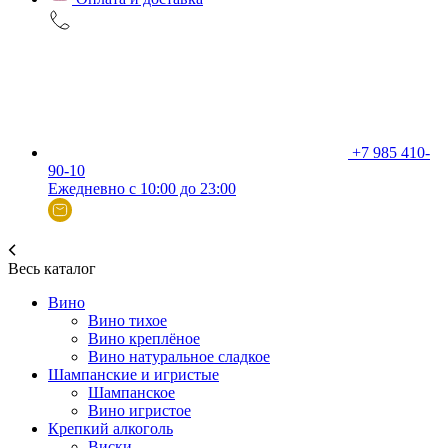
+7 985 410-
90-10
Ежедневно с 10:00 до 23:00
Весь каталог
Вино
Вино тихое
Вино креплёное
Вино натуральное сладкое
Шампанские и игристые
Шампанское
Вино игристое
Крепкий алкоголь
Виски