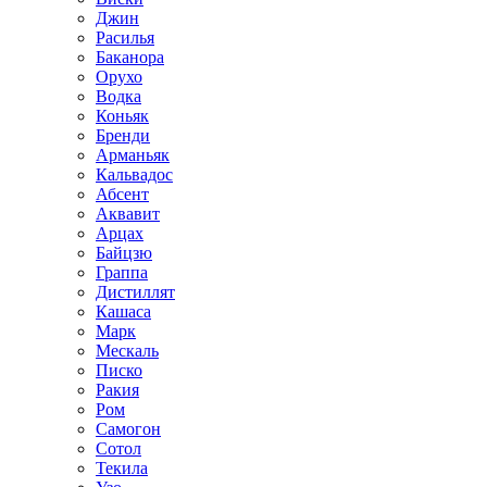
Джин
Расилья
Баканора
Орухо
Водка
Коньяк
Бренди
Арманьяк
Кальвадос
Абсент
Аквавит
Арцах
Байцзю
Граппа
Дистиллят
Кашаса
Марк
Мескаль
Писко
Ракия
Ром
Самогон
Сотол
Текила