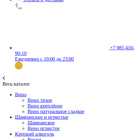
+7 985 410-
90-10
Ежедневно с 10:00 до 23:00
Весь каталог
Вино
Вино тихое
Вино креплёное
Вино натуральное сладкое
Шампанские и игристые
Шампанское
Вино игристое
Крепкий алкоголь
Виски