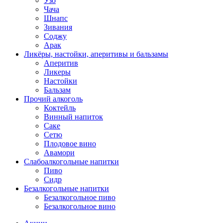
Узо
Чача
Шнапс
Зивания
Соджу
Арак
Ликёры, настойки, аперитивы и бальзамы
Аперитив
Ликеры
Настойки
Бальзам
Прочий алкоголь
Коктейль
Винный напиток
Саке
Сетю
Плодовое вино
Авамори
Слабоалкогольные напитки
Пиво
Сидр
Безалкогольные напитки
Безалкогольное пиво
Безалкогольное вино