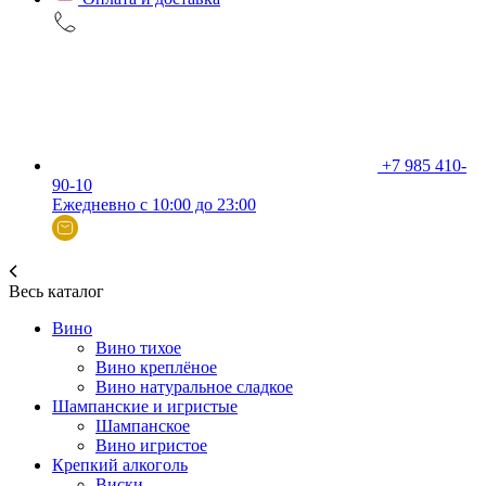
+7 985 410-
90-10
Ежедневно с 10:00 до 23:00
Весь каталог
Вино
Вино тихое
Вино креплёное
Вино натуральное сладкое
Шампанские и игристые
Шампанское
Вино игристое
Крепкий алкоголь
Виски