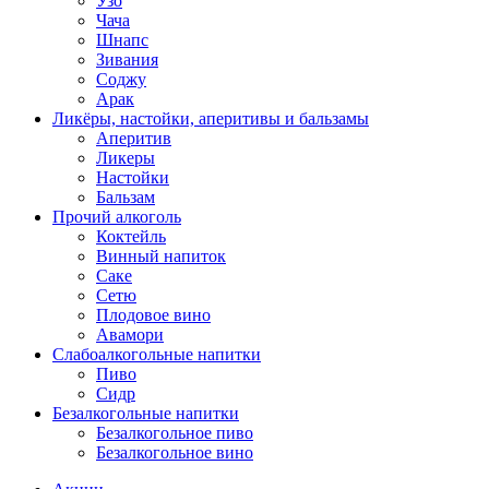
Узо
Чача
Шнапс
Зивания
Соджу
Арак
Ликёры, настойки, аперитивы и бальзамы
Аперитив
Ликеры
Настойки
Бальзам
Прочий алкоголь
Коктейль
Винный напиток
Саке
Сетю
Плодовое вино
Авамори
Слабоалкогольные напитки
Пиво
Сидр
Безалкогольные напитки
Безалкогольное пиво
Безалкогольное вино