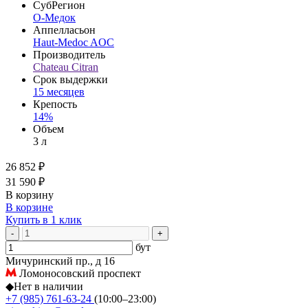
СубРегион
О-Медок
Аппелласьон
Haut-Medoc AOC
Производитель
Chateau Citran
Срок выдержки
15 месяцев
Крепость
14%
Объем
3 л
26 852 ₽
31 590 ₽
В корзину
В корзине
Купить в 1 клик
-
+
бут
Мичуринский пр., д 16
Ломоносовский проспект
◆
Нет в наличии
+7 (985) 761-63-24
(10:00–23:00)