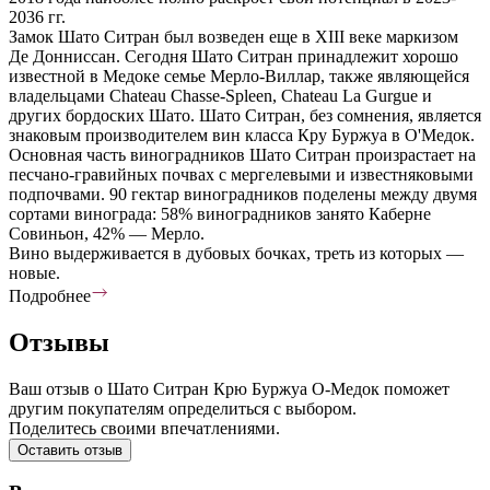
2036 гг.
Замок Шато Ситран был возведен еще в XIII веке маркизом
Де Донниссан. Сегодня Шато Ситран принадлежит хорошо
известной в Медоке семье Мерло-Виллар, также являющейся
владельцами Chateau Chasse-Spleen, Chateau La Gurgue и
других бордоских Шато. Шато Ситран, без сомнения, является
знаковым производителем вин класса Кру Буржуа в О'Медок.
Основная часть виноградников Шато Ситран произрастает на
песчано-гравийных почвах с мергелевыми и известняковыми
подпочвами. 90 гектар виноградников поделены между двумя
сортами винограда: 58% виноградников занято Каберне
Совиньон, 42% — Мерло.
Вино выдерживается в дубовых бочках, треть из которых —
новые.
Подробнее
Отзывы
Ваш отзыв о Шато Ситран Крю Буржуа О-Медок поможет
другим покупателям определиться с выбором.
Поделитесь своими впечатлениями.
Оставить отзыв