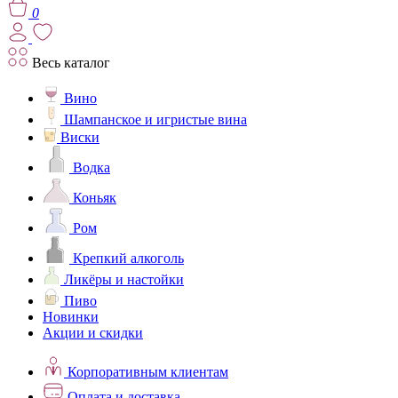
0
Весь каталог
Вино
Шампанское и игристые вина
Виски
Водка
Коньяк
Ром
Крепкий алкоголь
Ликёры и настойки
Пиво
Новинки
Акции и скидки
Корпоративным клиентам
Оплата и доставка