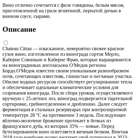
Вино отлично сочетается с филе говядины, белым мясом,
приготовленной на гриле ягнятиной, пернатой дичью в
винном соусе, сырами.
Описание
Chateau Citran — изысканное, невероятно свежее красное
сухое вино, изготовленное из винограда сортов Мерло,
Каберне Совиньон и Каберне Фран, которые выращиваются
на виноградниках апелласьона О'Медок региона
Бордо.О'Медок известен своим уникальным разнообразием
почв, сочетающих известняк, глинистые и песчаные участки.
Обилие водных ресурсов способствует регулированию тепла
и обеспечивает идеальные климатические условия для
созревания винограда. После сбора урожая, осуществляемого
вручную с 25-летних лоз, виноград подвергается тщательной
сортировке, гребнеотделению и дроблению. Далее следует
ферментация в стальных резервуарах при контролируемой
температуре 28 °С на протяжении 3 недель. Последующее
яблочно-молочное брожение протекает в бочках из
французского дуба, из которых 35% — новые. Перед
бутилированием вино осветляется яичным белком. Винтаж
2018 года наиболее полно раскроет свой потенциал в 2023-