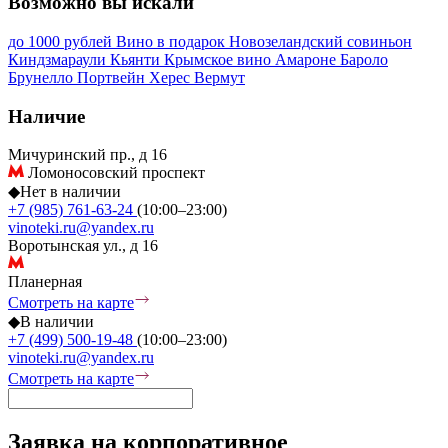
Возможно вы искали
до 1000 рублей
Вино в подарок
Новозеландский совиньон
Киндзмараули
Кьянти
Крымское вино
Амароне
Бароло
Брунелло
Портвейн
Херес
Вермут
Наличие
Мичуринский пр., д 16
Ломоносовский проспект
◆
Нет в наличии
+7 (985) 761-63-24
(10:00–23:00)
vinoteki.ru@yandex.ru
Воротынская ул., д 16
Планерная
Смотреть на карте
◆
В наличии
+7 (499) 500-19-48
(10:00–23:00)
vinoteki.ru@yandex.ru
Смотреть на карте
Заявка на корпоративное