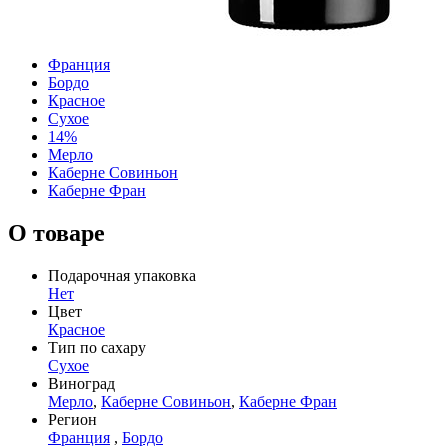
Франция
Бордо
Красное
Сухое
14%
Мерло
Каберне Совиньон
Каберне Фран
О товаре
Подарочная упаковка
Нет
Цвет
Красное
Тип по сахару
Сухое
Виноград
Мерло
,
Каберне Совиньон
,
Каберне Фран
Регион
Франция
,
Бордо