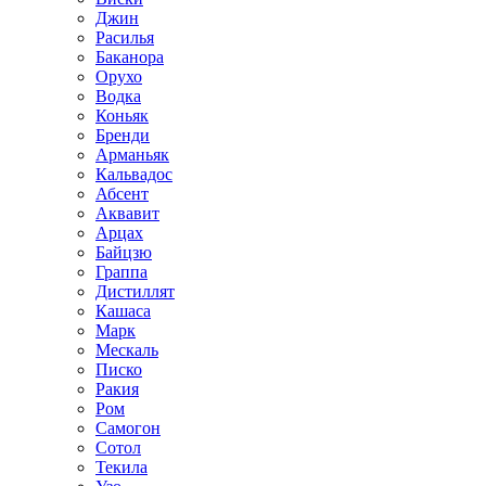
Джин
Расилья
Баканора
Орухо
Водка
Коньяк
Бренди
Арманьяк
Кальвадос
Абсент
Аквавит
Арцах
Байцзю
Граппа
Дистиллят
Кашаса
Марк
Мескаль
Писко
Ракия
Ром
Самогон
Сотол
Текила