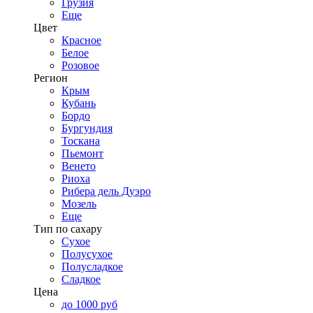
Грузия
Еще
Цвет
Красное
Белое
Розовое
Регион
Крым
Кубань
Бордо
Бургундия
Тоскана
Пьемонт
Венето
Риоха
Рибера дель Дуэро
Мозель
Еще
Тип по сахару
Сухое
Полусухое
Полусладкое
Сладкое
Цена
до 1000 руб