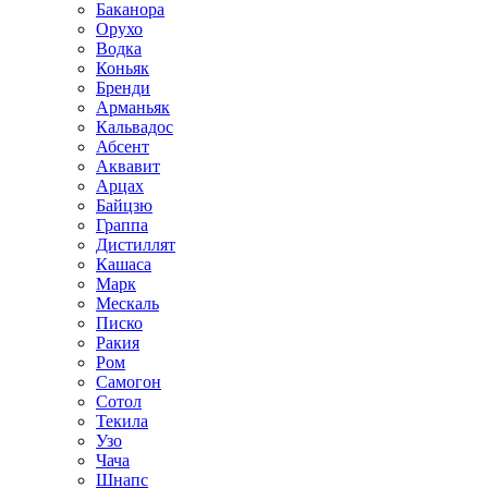
Баканора
Орухо
Водка
Коньяк
Бренди
Арманьяк
Кальвадос
Абсент
Аквавит
Арцах
Байцзю
Граппа
Дистиллят
Кашаса
Марк
Мескаль
Писко
Ракия
Ром
Самогон
Сотол
Текила
Узо
Чача
Шнапс