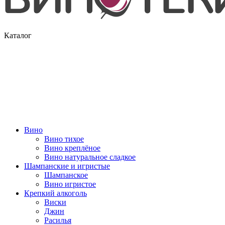
Каталог
Вино
Вино тихое
Вино креплёное
Вино натуральное сладкое
Шампанские и игристые
Шампанское
Вино игристое
Крепкий алкоголь
Виски
Джин
Расилья