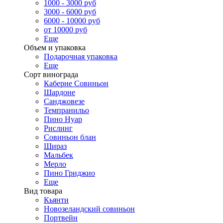
1000 - 3000 руб
3000 - 6000 руб
6000 - 10000 руб
от 10000 руб
Еще
Объем и упаковка
Подарочная упаковка
Еще
Сорт винограда
Каберне Совиньон
Шардоне
Санджовезе
Темпранильо
Пино Нуар
Рислинг
Совиньон блан
Шираз
Мальбек
Мерло
Пино Гриджио
Еще
Вид товара
Кьянти
Новозеландский совиньон
Портвейн