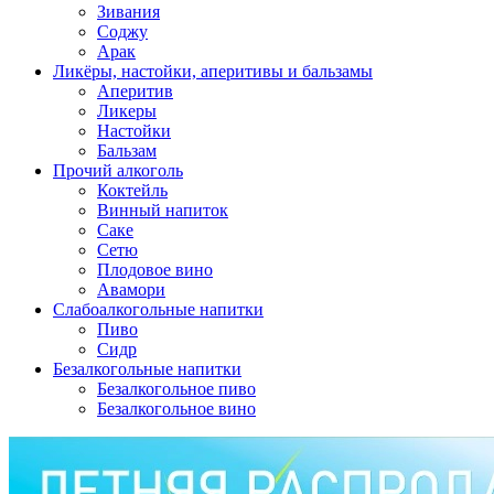
Зивания
Соджу
Арак
Ликёры, настойки, аперитивы и бальзамы
Аперитив
Ликеры
Настойки
Бальзам
Прочий алкоголь
Коктейль
Винный напиток
Саке
Сетю
Плодовое вино
Авамори
Слабоалкогольные напитки
Пиво
Сидр
Безалкогольные напитки
Безалкогольное пиво
Безалкогольное вино