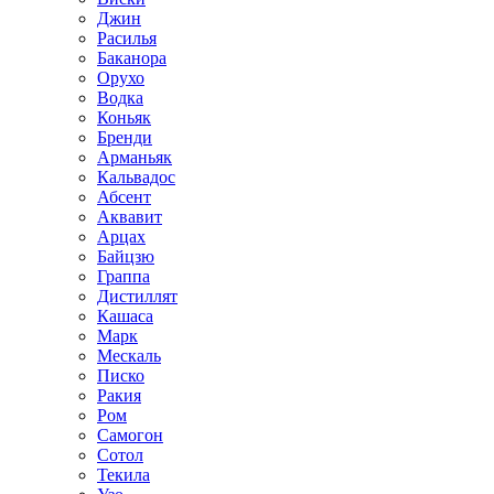
Джин
Расилья
Баканора
Орухо
Водка
Коньяк
Бренди
Арманьяк
Кальвадос
Абсент
Аквавит
Арцах
Байцзю
Граппа
Дистиллят
Кашаса
Марк
Мескаль
Писко
Ракия
Ром
Самогон
Сотол
Текила