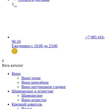
+7 985 410-
90-10
Ежедневно с 10:00 до 23:00
Весь каталог
Вино
Вино тихое
Вино креплёное
Вино натуральное сладкое
Шампанские и игристые
Шампанское
Вино игристое
Крепкий алкоголь
Виски