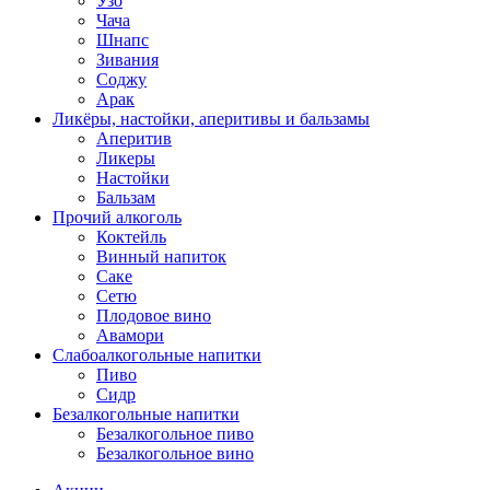
Узо
Чача
Шнапс
Зивания
Соджу
Арак
Ликёры, настойки, аперитивы и бальзамы
Аперитив
Ликеры
Настойки
Бальзам
Прочий алкоголь
Коктейль
Винный напиток
Саке
Сетю
Плодовое вино
Авамори
Слабоалкогольные напитки
Пиво
Сидр
Безалкогольные напитки
Безалкогольное пиво
Безалкогольное вино