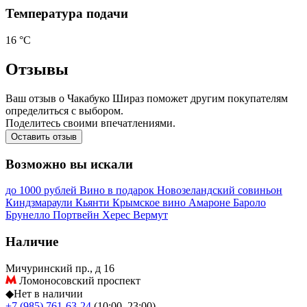
Температура подачи
16 °С
Отзывы
Ваш отзыв о Чакабуко Шираз поможет другим покупателям
определиться с выбором.
Поделитесь своими впечатлениями.
Оставить отзыв
Возможно вы искали
до 1000 рублей
Вино в подарок
Новозеландский совиньон
Киндзмараули
Кьянти
Крымское вино
Амароне
Бароло
Брунелло
Портвейн
Херес
Вермут
Наличие
Мичуринский пр., д 16
Ломоносовский проспект
◆
Нет в наличии
+7 (985) 761-63-24
(10:00–23:00)