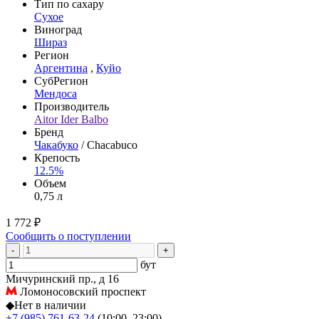
Тип по сахару
Сухое
Виноград
Шираз
Регион
Аргентина
,
Куйо
СубРегион
Мендоса
Производитель
Aitor Ider Balbo
Бренд
Чакабуко
/ Сhacabuco
Крепость
12.5%
Объем
0,75 л
1 772 ₽
Сообщить о поступлении
-
+
бут
Мичуринский пр., д 16
Ломоносовский проспект
◆
Нет в наличии
+7 (985) 761-63-24
(10:00–23:00)