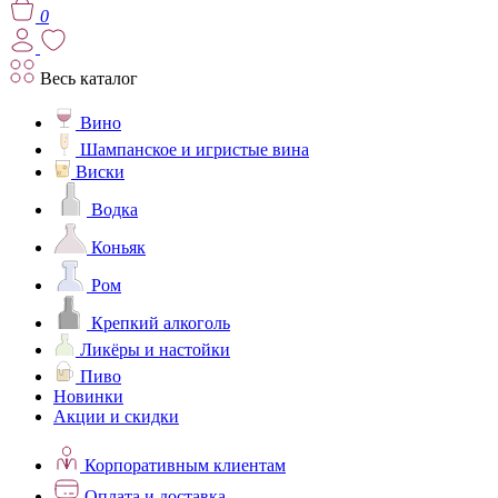
0
Весь каталог
Вино
Шампанское и игристые вина
Виски
Водка
Коньяк
Ром
Крепкий алкоголь
Ликёры и настойки
Пиво
Новинки
Акции и скидки
Корпоративным клиентам
Оплата и доставка