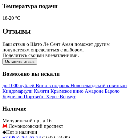
Температура подачи
18-20 °С
Отзывы
Ваш отзыв о Шато Ле Сент Аман поможет другим
покупателям определиться с выбором.
Поделитесь своими впечатлениями.
Оставить отзыв
Возможно вы искали
до 1000 рублей
Вино в подарок
Новозеландский совиньон
Киндзмараули
Кьянти
Крымское вино
Амароне
Бароло
Брунелло
Портвейн
Херес
Вермут
Наличие
Мичуринский пр., д 16
Ломоносовский проспект
◆
Нет в наличии
+7 (985) 761-63-24
(10:00–23:00)