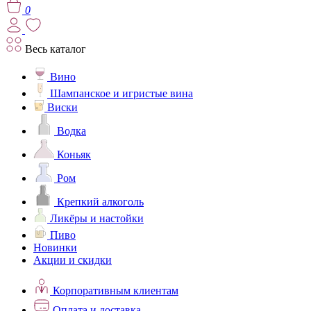
0
Весь каталог
Вино
Шампанское и игристые вина
Виски
Водка
Коньяк
Ром
Крепкий алкоголь
Ликёры и настойки
Пиво
Новинки
Акции и скидки
Корпоративным клиентам
Оплата и доставка