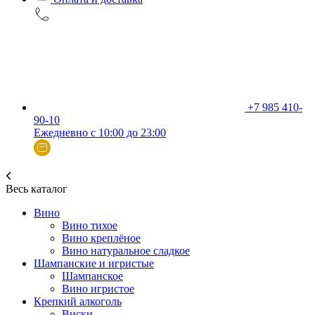
+7 985 410-
90-10
Ежедневно с 10:00 до 23:00
Весь каталог
Вино
Вино тихое
Вино креплёное
Вино натуральное сладкое
Шампанские и игристые
Шампанское
Вино игристое
Крепкий алкоголь
Виски