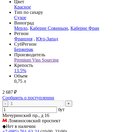
Цвет
Красное
Тип по сахару
Сухое
Виноград
Мерло
,
Каберне Совиньон
,
Каберне Фран
Регион
Франция
,
Юго-Запад
СубРегион
Бержерак
Производитель
Premium Vins Sourcing
Крепость
13.5%
Объем
0,75 л
2 687 ₽
Сообщить о поступлении
-
+
бут
Мичуринский пр., д 16
Ломоносовский проспект
◆
Нет в наличии
+7 (985) 761-63-24
(10:00–23:00)