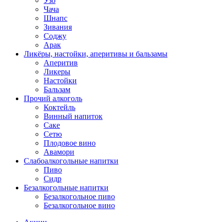
Узо
Чача
Шнапс
Зивания
Соджу
Арак
Ликёры, настойки, аперитивы и бальзамы
Аперитив
Ликеры
Настойки
Бальзам
Прочий алкоголь
Коктейль
Винный напиток
Саке
Сетю
Плодовое вино
Авамори
Слабоалкогольные напитки
Пиво
Сидр
Безалкогольные напитки
Безалкогольное пиво
Безалкогольное вино