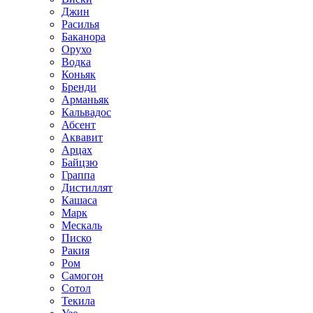
Джин
Расилья
Баканора
Орухо
Водка
Коньяк
Бренди
Арманьяк
Кальвадос
Абсент
Аквавит
Арцах
Байцзю
Граппа
Дистиллят
Кашаса
Марк
Мескаль
Писко
Ракия
Ром
Самогон
Сотол
Текила