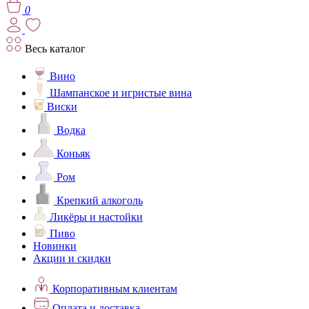
0
Весь каталог
Вино
Шампанское и игристые вина
Виски
Водка
Коньяк
Ром
Крепкий алкоголь
Ликёры и настойки
Пиво
Новинки
Акции и скидки
Корпоративным клиентам
Оплата и доставка