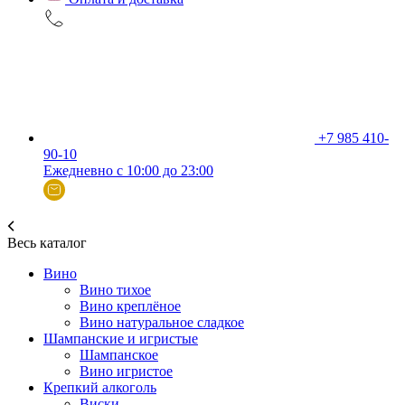
+7 985 410-
90-10
Ежедневно с 10:00 до 23:00
Весь каталог
Вино
Вино тихое
Вино креплёное
Вино натуральное сладкое
Шампанские и игристые
Шампанское
Вино игристое
Крепкий алкоголь
Виски