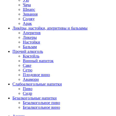
Узо
Чача
Шнапс
Зивания
Соджу
Арак
Ликёры, настойки, аперитивы и бальзамы
Аперитив
Ликеры
Настойки
Бальзам
Прочий алкоголь
Коктейль
Винный напиток
Саке
Сетю
Плодовое вино
Авамори
Слабоалкогольные напитки
Пиво
Сидр
Безалкогольные напитки
Безалкогольное пиво
Безалкогольное вино