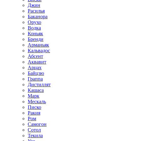
Джин
Расилья
Баканора
Орухо
Водка
Коньяк
Бренди
Арманьяк
Кальвадос
Абсент
Аквавит
Арцах
Байцзю
Граппа
Дистиллят
Кашаса
Марк
Мескаль
Писко
Ракия
Ром
Самогон
Сотол
Текила