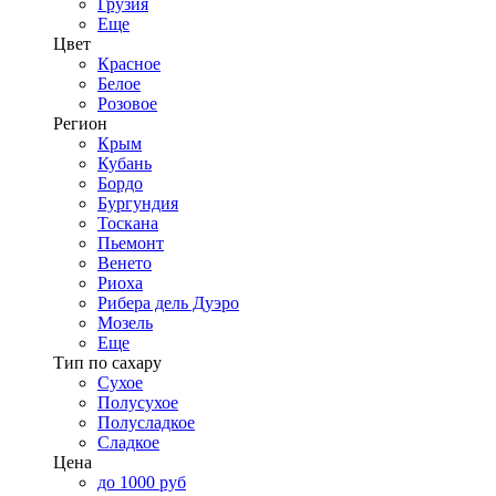
Грузия
Еще
Цвет
Красное
Белое
Розовое
Регион
Крым
Кубань
Бордо
Бургундия
Тоскана
Пьемонт
Венето
Риоха
Рибера дель Дуэро
Мозель
Еще
Тип по сахару
Сухое
Полусухое
Полусладкое
Сладкое
Цена
до 1000 руб