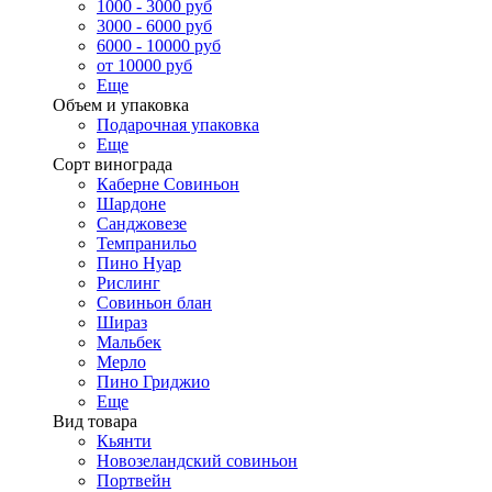
1000 - 3000 руб
3000 - 6000 руб
6000 - 10000 руб
от 10000 руб
Еще
Объем и упаковка
Подарочная упаковка
Еще
Сорт винограда
Каберне Совиньон
Шардоне
Санджовезе
Темпранильо
Пино Нуар
Рислинг
Совиньон блан
Шираз
Мальбек
Мерло
Пино Гриджио
Еще
Вид товара
Кьянти
Новозеландский совиньон
Портвейн