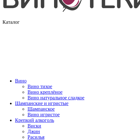
Каталог
Вино
Вино тихое
Вино креплёное
Вино натуральное сладкое
Шампанские и игристые
Шампанское
Вино игристое
Крепкий алкоголь
Виски
Джин
Расилья