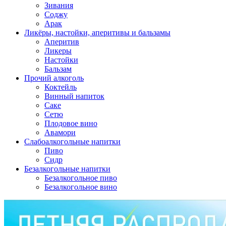
Зивания
Соджу
Арак
Ликёры, настойки, аперитивы и бальзамы
Аперитив
Ликеры
Настойки
Бальзам
Прочий алкоголь
Коктейль
Винный напиток
Саке
Сетю
Плодовое вино
Авамори
Слабоалкогольные напитки
Пиво
Сидр
Безалкогольные напитки
Безалкогольное пиво
Безалкогольное вино