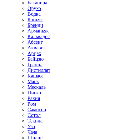
Баканора
Орухо
Водка
Коньяк
Бренди
Арманьяк
Кальвадос
Абсент
Аквавит
Арцах
Байцзю
Граппа
Дистиллят
Кашаса
Марк
Мескаль
Писко
Ракия
Ром
Самогон
Сотол
Текила
Узо
Чача
Шнапс