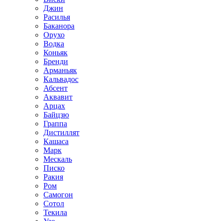
Джин
Расилья
Баканора
Орухо
Водка
Коньяк
Бренди
Арманьяк
Кальвадос
Абсент
Аквавит
Арцах
Байцзю
Граппа
Дистиллят
Кашаса
Марк
Мескаль
Писко
Ракия
Ром
Самогон
Сотол
Текила