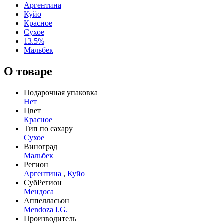
Аргентина
Куйо
Красное
Сухое
13.5%
Мальбек
О товаре
Подарочная упаковка
Нет
Цвет
Красное
Тип по сахару
Сухое
Виноград
Мальбек
Регион
Аргентина
,
Куйо
СубРегион
Мендоса
Аппелласьон
Mendoza I.G.
Производитель