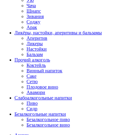
Узо
Чача
Шнапс
Зивания
Соджу
Арак
Ликёры, настойки, аперитивы и бальзамы
Аперитив
Ликеры
Настойки
Бальзам
Прочий алкоголь
Коктейль
Винный напиток
Саке
Сетю
Плодовое вино
Авамори
Слабоалкогольные напитки
Пиво
Сидр
Безалкогольные напитки
Безалкогольное пиво
Безалкогольное вино