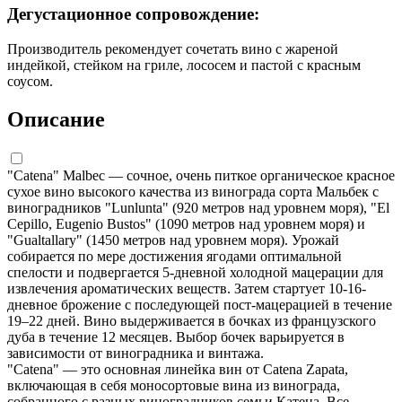
Дегустационное сопровождение:
Производитель рекомендует сочетать вино с жареной
индейкой, стейком на гриле, лососем и пастой с красным
соусом.
Описание
"Catena" Malbec — сочное, очень питкое органическое красное
сухое вино высокого качества из винограда сорта Мальбек с
виноградников "Lunlunta" (920 метров над уровнем моря), "El
Cepillo, Eugenio Bustos" (1090 метров над уровнем моря) и
"Gualtallary" (1450 метров над уровнем моря). Урожай
собирается по мере достижения ягодами оптимальной
спелости и подвергается 5-дневной холодной мацерации для
извлечения ароматических веществ. Затем стартует 10-16-
дневное брожение с последующей пост-мацерацией в течение
19–22 дней. Вино выдерживается в бочках из французского
дуба в течение 12 месяцев. Выбор бочек варьируется в
зависимости от виноградника и винтажа.
"Catena" — это основная линейка вин от Catena Zapata,
включающая в себя моносортовые вина из винограда,
собранного с разных виноградников семьи Катена. Все