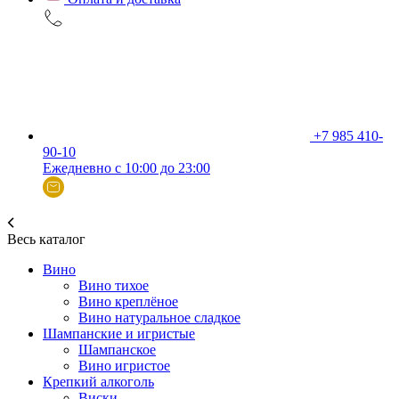
+7 985 410-
90-10
Ежедневно с 10:00 до 23:00
Весь каталог
Вино
Вино тихое
Вино креплёное
Вино натуральное сладкое
Шампанские и игристые
Шампанское
Вино игристое
Крепкий алкоголь
Виски