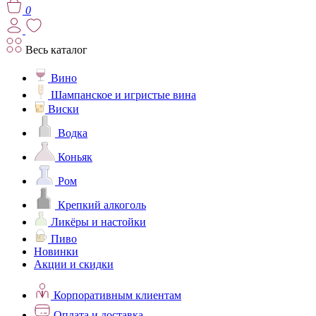
0
Весь каталог
Вино
Шампанское и игристые вина
Виски
Водка
Коньяк
Ром
Крепкий алкоголь
Ликёры и настойки
Пиво
Новинки
Акции и скидки
Корпоративным клиентам
Оплата и доставка