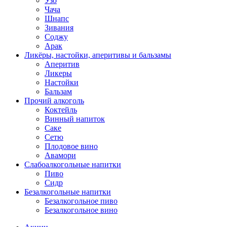
Узо
Чача
Шнапс
Зивания
Соджу
Арак
Ликёры, настойки, аперитивы и бальзамы
Аперитив
Ликеры
Настойки
Бальзам
Прочий алкоголь
Коктейль
Винный напиток
Саке
Сетю
Плодовое вино
Авамори
Слабоалкогольные напитки
Пиво
Сидр
Безалкогольные напитки
Безалкогольное пиво
Безалкогольное вино