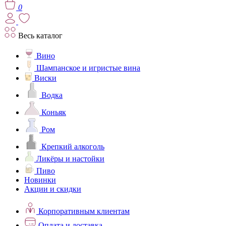
0
Весь каталог
Вино
Шампанское и игристые вина
Виски
Водка
Коньяк
Ром
Крепкий алкоголь
Ликёры и настойки
Пиво
Новинки
Акции и скидки
Корпоративным клиентам
Оплата и доставка