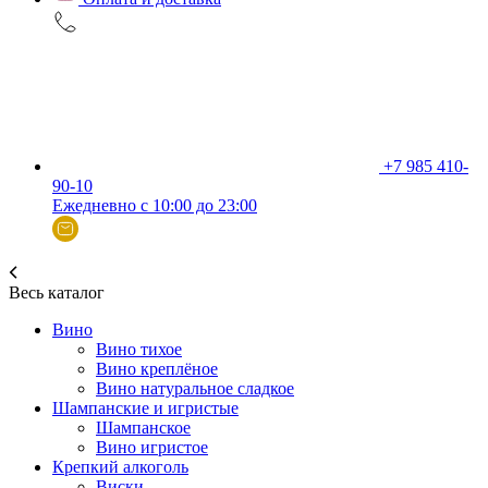
+7 985 410-
90-10
Ежедневно с 10:00 до 23:00
Весь каталог
Вино
Вино тихое
Вино креплёное
Вино натуральное сладкое
Шампанские и игристые
Шампанское
Вино игристое
Крепкий алкоголь
Виски