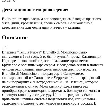
16-18 °С
Дегустационное сопровождение:
Вино станет прекрасным сопровождением блюд из красного
мяса, дичи, крольчатины, зрелых сыров. Великолепно в
качестве вина для медитации и вечера у камина.
Описание
Впервые "Tenuta Nuova" Brunello di Montalcino было
выпущено в 1993 году. Это был научный проект Казанова ди
Нери, реализовавший страстное желание произвести
Брунелло с большим характером. Исследовав земли в поисках
лучшей экспозиции, виноделы выбрали для производства
Brunello di Montalcino виноград сорта Санджовезе,
клонированный от Санджовезе Черретальто, и выращенный
на виноградниках "Пьетрадониче" и "Ле Четине", которые
расположены к югу от Монтальчино. Здесь виноград
приобрел средиземноморские ароматы, большую тонкость и
хорошую танинную структуру. На виноградниках была
применена научная система подготовки лоз, специальная
технология подвоев, отрегулирована плотность урожая. В