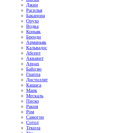
Джин
Расилья
Баканора
Орухо
Водка
Коньяк
Бренди
Арманьяк
Кальвадос
Абсент
Аквавит
Арцах
Байцзю
Граппа
Дистиллят
Кашаса
Марк
Мескаль
Писко
Ракия
Ром
Самогон
Сотол
Текила