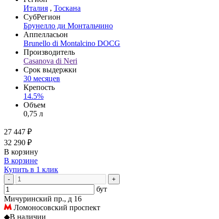
Италия
,
Тоскана
СубРегион
Брунелло ди Монтальчино
Аппелласьон
Brunello di Montalcino DOCG
Производитель
Casanova di Neri
Срок выдержки
30 месяцев
Крепость
14.5%
Объем
0,75 л
27 447 ₽
32 290 ₽
В корзину
В корзине
Купить в 1 клик
-
+
бут
Мичуринский пр., д 16
Ломоносовский проспект
◆
В наличии