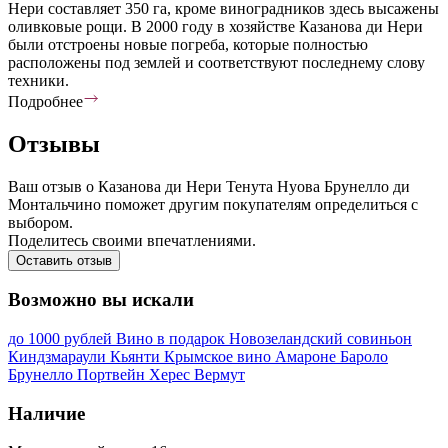
Нери составляет 350 га, кроме виноградников здесь высажены
оливковые рощи. В 2000 году в хозяйстве Казанова ди Нери
были отстроены новые погреба, которые полностью
расположены под землей и соответствуют последнему слову
техники.
Подробнее
Отзывы
Ваш отзыв о Казанова ди Нери Тенута Нуова Брунелло ди
Монтальчино поможет другим покупателям определиться с
выбором.
Поделитесь своими впечатлениями.
Оставить отзыв
Возможно вы искали
до 1000 рублей
Вино в подарок
Новозеландский совиньон
Киндзмараули
Кьянти
Крымское вино
Амароне
Бароло
Брунелло
Портвейн
Херес
Вермут
Наличие