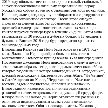
2019 году обильные весенние осадки и теплый, стабильный
август способствовали плавному созреванию винограда.
Урожай был собран вручную с середины сентября по октябрь.
На винодельне грозди вручную отбираются и сортируются с
помощью оптического селектора. После этого следует
спонтанная ферментация без добавления искусственных
дрожжей и мацерация в конических стальных чанах при
контролируемой температуре в течение 25 дней. Затем вино
выдерживается 30 месяцев в дубовых бочках и 18 месяцев в
бутылках. Винтаж 2019 года будет прекрасно храниться
минимум до 2049 года.
Винодельня Казанова ди Нери была основана в 1971 году,
когда Джованни Нери приобрел большое поместье в
Монтальчино. Поместью принадлежало 35 га виноградников.
Постепенно Джованни Нери присоединил к нему и другие
земли, таким образом сегодня винодельня имеет около 60 га,
которые разделены на четыре виноградника: "Пьетрадониче",
который расположен в Кастельнуово дель Абате, "Ле Четине"
в Сант'Анджело ин Колле, "Черретальто" и "Фьезоле" на
востоке, рядом с хозяйством, напротив Монтальчино.
Виноградники находятся под влиянием радикальных
различий в почве, микроклимате, окружающей среде, флоре.
Каждое вино "Казанова ди Нери" отражает эти различия и
отличается индивидуальным характером и неизменно
высоким качеством. Общая площадь поместья Казанова ди