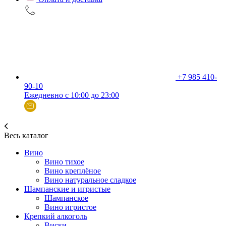
+7 985 410-
90-10
Ежедневно с 10:00 до 23:00
Весь каталог
Вино
Вино тихое
Вино креплёное
Вино натуральное сладкое
Шампанские и игристые
Шампанское
Вино игристое
Крепкий алкоголь
Виски