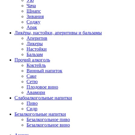
Узо
Чача
Шнапс
Зивания
Соджу
Арак
Ликёры, настойки, аперитивы и бальзамы
Аперитив
Ликеры
Настойки
Бальзам
Прочий алкоголь
Коктейль
Винный напиток
Саке
Сетю
Плодовое вино
Авамори
Слабоалкогольные напитки
Пиво
Сидр
Безалкогольные напитки
Безалкогольное пиво
Безалкогольное вино