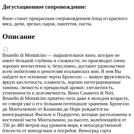
Дегустационное сопровождение:
Вино станет прекрасным сопровождением блюд из красного
мяса, дичи, зрелых сыров, паштетов, пасты.
Описание
Brunello di Montalcino — выразительное вино, которое не
имеет большой глубины и сложности, но производит очень
хорошее впечатление и, безусловно, доставит удовольствие
всем любителям и ценителям итальянских вин. В нем Вы
найдете все основные черты Брунелло — живую фруктовость,
яркую кислотность, плавность, хорошо интегрированные
танины, свежесть и прекрасный аромат, элегантность,
утонченность и долговечность. Вино Casanova di Neri,
Brunello di Montalcino приятно пить даже в молодом возрасте,
не говоря уже о его большом потенциале хранения. Брунелло
ди Монтальчино от Казанова ди Нери рождается на
виноградниках Фьезоле и Подеруччо, которые расположены в
восточной части Монтальчино, на высоте, колеблющейся от
350 до 480 метров над уровнем моря, в непосредственной
близости от винодельни и погребов. Виноград сорта