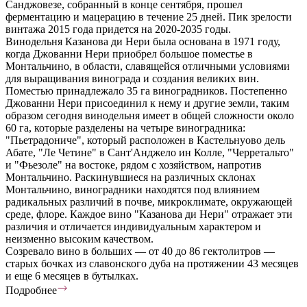
Санджовезе, собранный в конце сентября, прошел
ферментацию и мацерацию в течение 25 дней. Пик зрелости
винтажа 2015 года придется на 2020-2035 годы.
Винодельня Казанова ди Нери была основана в 1971 году,
когда Джованни Нери приобрел большое поместье в
Монтальчино, в области, славящейся отличными условиями
для выращивания винограда и создания великих вин.
Поместью принадлежало 35 га виноградников. Постепенно
Джованни Нери присоединил к нему и другие земли, таким
образом сегодня винодельня имеет в общей сложности около
60 га, которые разделены на четыре виноградника:
"Пьетрадониче", который расположен в Кастельнуово дель
Абате, "Ле Четине" в Сант'Анджело ин Колле, "Черретальто"
и "Фьезоле" на востоке, рядом с хозяйством, напротив
Монтальчино. Раскинувшиеся на различных склонах
Монтальчино, виноградники находятся под влиянием
радикальных различий в почве, микроклимате, окружающей
среде, флоре. Каждое вино "Казанова ди Нери" отражает эти
различия и отличается индивидуальным характером и
неизменно высоким качеством.
Созревало вино в больших — от 40 до 86 гектолитров —
старых бочках из славонского дуба на протяжении 43 месяцев
и еще 6 месяцев в бутылках.
Подробнее