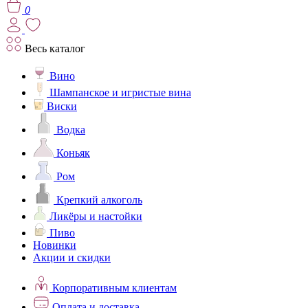
0
Весь каталог
Вино
Шампанское и игристые вина
Виски
Водка
Коньяк
Ром
Крепкий алкоголь
Ликёры и настойки
Пиво
Новинки
Акции и скидки
Корпоративным клиентам
Оплата и доставка