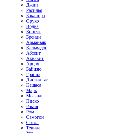
Джин
Расилья
Баканора
Орухо
Водка
Коньяк
Бренди
Арманьяк
Кальвадос
Абсент
Аквавит
Арцах
Байцзю
Граппа
Дистиллят
Кашаса
Марк
Мескаль
Писко
Ракия
Ром
Самогон
Сотол
Текила