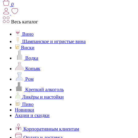
0
Весь каталог
Вино
Шампанское и игристые вина
Виски
Водка
Коньяк
Ром
Крепкий алкоголь
Ликёры и настойки
Пиво
Новинки
Акции и скидки
Корпоративным клиентам
Оплата и доставка