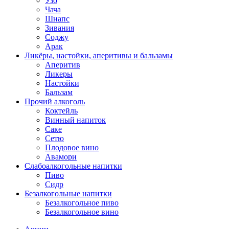
Узо
Чача
Шнапс
Зивания
Соджу
Арак
Ликёры, настойки, аперитивы и бальзамы
Аперитив
Ликеры
Настойки
Бальзам
Прочий алкоголь
Коктейль
Винный напиток
Саке
Сетю
Плодовое вино
Авамори
Слабоалкогольные напитки
Пиво
Сидр
Безалкогольные напитки
Безалкогольное пиво
Безалкогольное вино