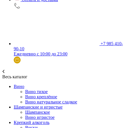
+7 985 410-
90-10
Ежедневно с 10:00 до 23:00
Весь каталог
Вино
Вино тихое
Вино креплёное
Вино натуральное сладкое
Шампанские и игристые
Шампанское
Вино игристое
Крепкий алкоголь
Виски