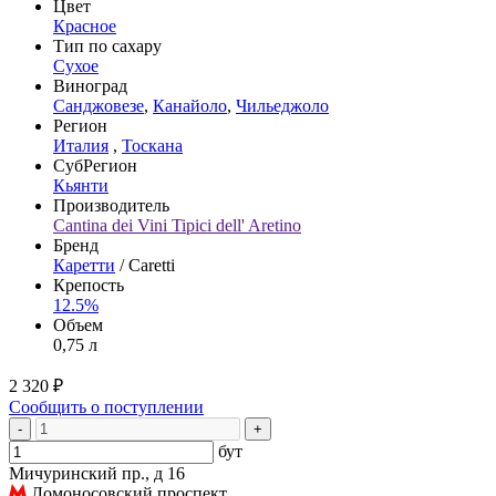
Цвет
Красное
Тип по сахару
Сухое
Виноград
Санджовезе
,
Канайоло
,
Чильеджоло
Регион
Италия
,
Тоскана
СубРегион
Кьянти
Производитель
Cantina dei Vini Tipici dell' Aretino
Бренд
Каретти
/ Caretti
Крепость
12.5%
Объем
0,75 л
2 320 ₽
Сообщить о поступлении
-
+
бут
Мичуринский пр., д 16
Ломоносовский проспект