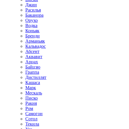
Джин
Расилья
Баканора
Орухо
Водка
Коньяк
Бренди
Арманьяк
Кальвадос
Абсент
Аквавит
Арцах
Байцзю
Граппа
Дистиллят
Кашаса
Марк
Мескаль
Писко
Ракия
Ром
Самогон
Сотол
Текила