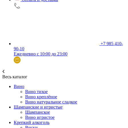
+7 985 410-
90-10
Ежедневно с 10:00 до 23:00
Весь каталог
Вино
Вино тихое
Вино креплёное
Вино натуральное сладкое
Шампанские и игристые
Шампанское
Вино игристое
Крепкий алкоголь
Виски