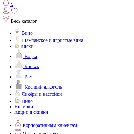
0
Весь каталог
Вино
Шампанское и игристые вина
Виски
Водка
Коньяк
Ром
Крепкий алкоголь
Ликёры и настойки
Пиво
Новинки
Акции и скидки
Корпоративным клиентам
Оплата и доставка