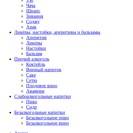
Узо
Чача
Шнапс
Зивания
Соджу
Арак
Ликёры, настойки, аперитивы и бальзамы
Аперитив
Ликеры
Настойки
Бальзам
Прочий алкоголь
Коктейль
Винный напиток
Саке
Сетю
Плодовое вино
Авамори
Слабоалкогольные напитки
Пиво
Сидр
Безалкогольные напитки
Безалкогольное пиво
Безалкогольное вино