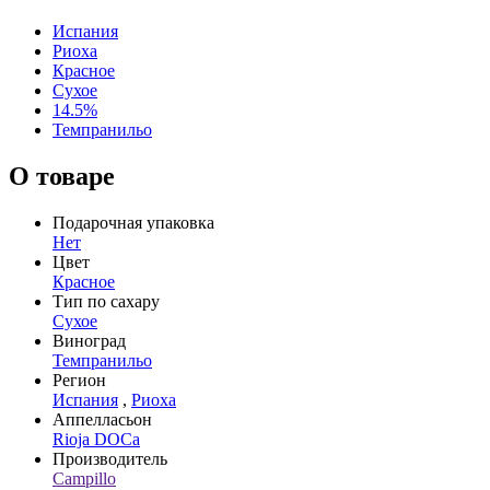
Испания
Риоха
Красное
Сухое
14.5%
Темпранильо
О товаре
Подарочная упаковка
Нет
Цвет
Красное
Тип по сахару
Сухое
Виноград
Темпранильо
Регион
Испания
,
Риоха
Аппелласьон
Rioja DOCa
Производитель
Campillo