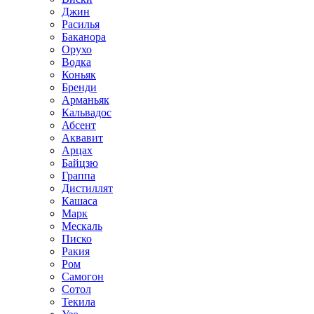
Джин
Расилья
Баканора
Орухо
Водка
Коньяк
Бренди
Арманьяк
Кальвадос
Абсент
Аквавит
Арцах
Байцзю
Граппа
Дистиллят
Кашаса
Марк
Мескаль
Писко
Ракия
Ром
Самогон
Сотол
Текила