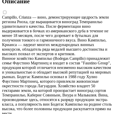
Описание
Campillo, Crianza — вино, демонстрирующее щедрость земли
региона Риоха, где выращивается виноград Темпранильо
удивительного качества. После ферментации вино
выдерживается в бочках из американского дуба в течение не
менее 18 месяцев, после чего дозревает в бутылках для
получения тонкого и гармоничного вкуса. Вино Кампильо,
Крианса — лауреат многих международных винных
конкурсов, обладатель ряда медалей высшего достоинства и
высоких похвал от экспертов и критиков.
Винное хозяйство Кампильо (Bodegas Campillo) принадлежит
семье Фаустино Мартинец и входит в состав "Faustino Group",
продукция которой отличается неизменно высоким качеством
и уникальностью и обладает высокой репутацией на мировых
рынках. Бодегас Кампильо основал в 1988 году Хулио
Фаустино Мартинец, которого привлекли живописные
окрестности города Лагуардия. Хозяйство владеет 50
гектарами земли, на которой произрастает виноград сортов
Темпранильо, Каберне Совиньон, Виура и Мальвазия. Вина,
производимые здесь, относятся к разряду продукции экстра-
класса, а популярность вин Бодегас Кампильо на родине столь
высока, что более половины продукции раскупается прямо на
месте.