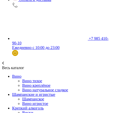
+7 985 410-
90-10
Ежедневно с 10:00 до 23:00
Весь каталог
Вино
Вино тихое
Вино креплёное
Вино натуральное сладкое
Шампанские и игристые
Шампанское
Вино игристое
Крепкий алкоголь
Виски