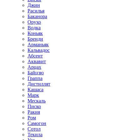
Джин
Расилья
Баканора
Орухо
Водка
Коньяк
Бренди
Арманьяк
Кальвадос
Абсент
Аквавит
Арцах
Байцзю
Граппа
Дистиллят
Кашаса
Марк
Мескаль
Писко
Ракия
Ром
Самогон
Сотол
Текила