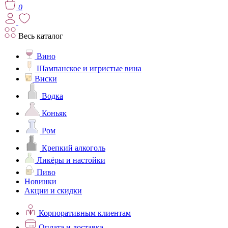
0
Весь каталог
Вино
Шампанское и игристые вина
Виски
Водка
Коньяк
Ром
Крепкий алкоголь
Ликёры и настойки
Пиво
Новинки
Акции и скидки
Корпоративным клиентам
Оплата и доставка