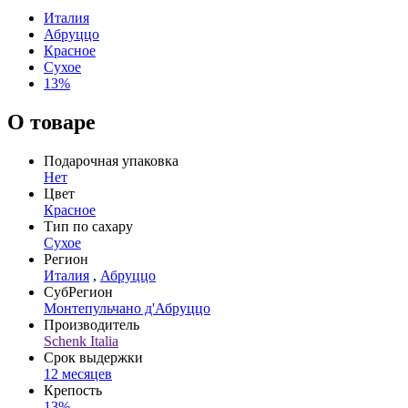
Италия
Абруццо
Красное
Сухое
13%
О товаре
Подарочная упаковка
Нет
Цвет
Красное
Тип по сахару
Сухое
Регион
Италия
,
Абруццо
СубРегион
Монтепульчано д'Абруццо
Производитель
Schenk Italia
Срок выдержки
12 месяцев
Крепость
13%