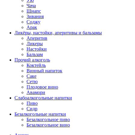
Узо
Чача
Шнапс
Зивания
Соджу
Арак
Ликёры, настойки, аперитивы и бальзамы
Аперитив
Ликеры
Настойки
Бальзам
Прочий алкоголь
Коктейль
Винный напиток
Саке
Сетю
Плодовое вино
Авамори
Слабоалкогольные напитки
Пиво
Сидр
Безалкогольные напитки
Безалкогольное пиво
Безалкогольное вино