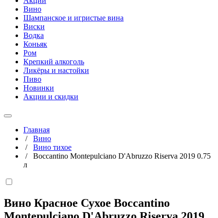
Акции
Вино
Шампанское и игристые вина
Виски
Водка
Коньяк
Ром
Крепкий алкоголь
Ликёры и настойки
Пиво
Новинки
Акции и скидки
Главная
/
Вино
/
Вино тихое
/
Boccantino Montepulciano D'Abruzzo Riserva 2019 0.75
л
Вино Красное Сухое Boccantino
Montepulciano D'Abruzzo Riserva 2019