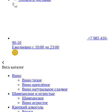
+7 985 410-
90-10
Ежедневно с 10:00 до 23:00
Весь каталог
Вино
Вино тихое
Вино креплёное
Вино натуральное сладкое
Шампанские и игристые
Шампанское
Вино игристое
Крепкий алкоголь
Виски