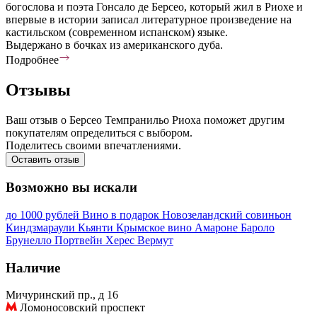
богослова и поэта Гонсало де Берсео, который жил в Риохе и
впервые в истории записал литературное произведение на
кастильском (современном испанском) языке.
Выдержано в бочках из американского дуба.
Подробнее
Отзывы
Ваш отзыв о Берсео Темпранильо Риоха поможет другим
покупателям определиться с выбором.
Поделитесь своими впечатлениями.
Оставить отзыв
Возможно вы искали
до 1000 рублей
Вино в подарок
Новозеландский совиньон
Киндзмараули
Кьянти
Крымское вино
Амароне
Бароло
Брунелло
Портвейн
Херес
Вермут
Наличие
Мичуринский пр., д 16
Ломоносовский проспект