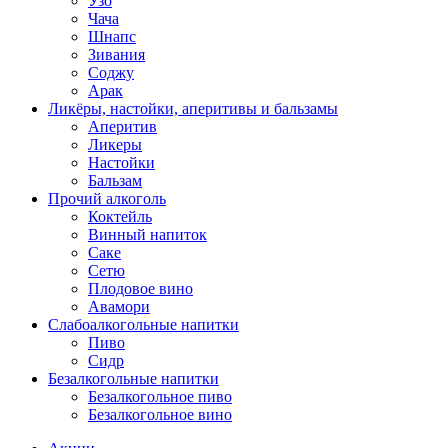
Узо
Чача
Шнапс
Зивания
Соджу
Арак
Ликёры, настойки, аперитивы и бальзамы
Аперитив
Ликеры
Настойки
Бальзам
Прочий алкоголь
Коктейль
Винный напиток
Саке
Сетю
Плодовое вино
Авамори
Слабоалкогольные напитки
Пиво
Сидр
Безалкогольные напитки
Безалкогольное пиво
Безалкогольное вино