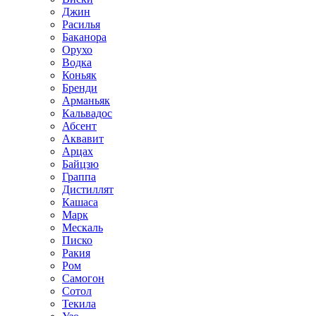
Джин
Расилья
Баканора
Орухо
Водка
Коньяк
Бренди
Арманьяк
Кальвадос
Абсент
Аквавит
Арцах
Байцзю
Граппа
Дистиллят
Кашаса
Марк
Мескаль
Писко
Ракия
Ром
Самогон
Сотол
Текила