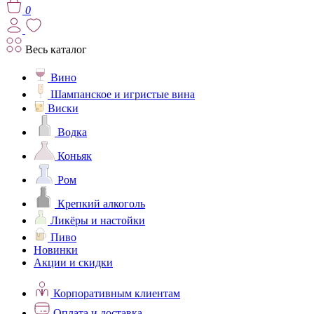
0
Весь каталог
Вино
Шампанское и игристые вина
Виски
Водка
Коньяк
Ром
Крепкий алкоголь
Ликёры и настойки
Пиво
Новинки
Акции и скидки
Корпоративным клиентам
Оплата и доставка