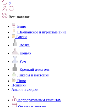
0
Весь каталог
Вино
Шампанское и игристые вина
Виски
Водка
Коньяк
Ром
Крепкий алкоголь
Ликёры и настойки
Пиво
Новинки
Акции и скидки
Корпоративным клиентам
Оплата и доставка