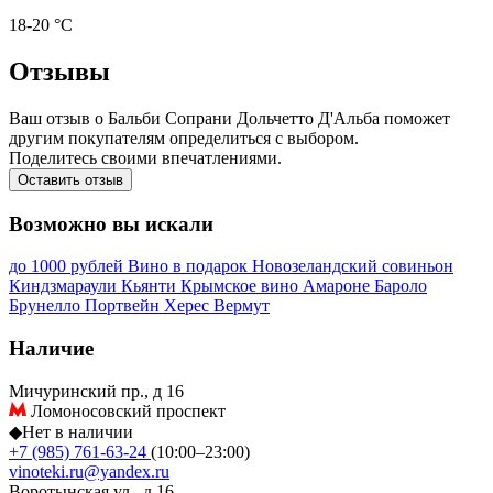
18-20 °С
Отзывы
Ваш отзыв о Бальби Сопрани Дольчетто Д'Альба поможет
другим покупателям определиться с выбором.
Поделитесь своими впечатлениями.
Оставить отзыв
Возможно вы искали
до 1000 рублей
Вино в подарок
Новозеландский совиньон
Киндзмараули
Кьянти
Крымское вино
Амароне
Бароло
Брунелло
Портвейн
Херес
Вермут
Наличие
Мичуринский пр., д 16
Ломоносовский проспект
◆
Нет в наличии
+7 (985) 761-63-24
(10:00–23:00)
vinoteki.ru@yandex.ru
Воротынская ул., д 16