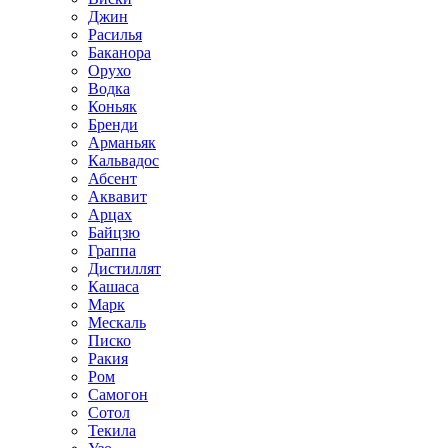
Джин
Расилья
Баканора
Орухо
Водка
Коньяк
Бренди
Арманьяк
Кальвадос
Абсент
Аквавит
Арцах
Байцзю
Граппа
Дистиллят
Кашаса
Марк
Мескаль
Писко
Ракия
Ром
Самогон
Сотол
Текила