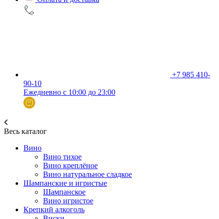
+7 985 410-
90-10
Ежедневно с 10:00 до 23:00
Весь каталог
Вино
Вино тихое
Вино креплёное
Вино натуральное сладкое
Шампанские и игристые
Шампанское
Вино игристое
Крепкий алкоголь
Виски