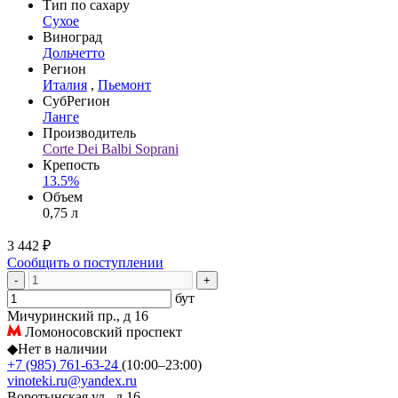
Тип по сахару
Сухое
Виноград
Дольчетто
Регион
Италия
,
Пьемонт
СубРегион
Ланге
Производитель
Corte Dei Balbi Soprani
Крепость
13.5%
Объем
0,75 л
3 442 ₽
Сообщить о поступлении
-
+
бут
Мичуринский пр., д 16
Ломоносовский проспект
◆
Нет в наличии
+7 (985) 761-63-24
(10:00–23:00)
vinoteki.ru@yandex.ru
Воротынская ул., д 16