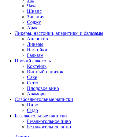
Узо
Чача
Шнапс
Зивания
Соджу
Арак
Ликёры, настойки, аперитивы и бальзамы
Аперитив
Ликеры
Настойки
Бальзам
Прочий алкоголь
Коктейль
Винный напиток
Саке
Сетю
Плодовое вино
Авамори
Слабоалкогольные напитки
Пиво
Сидр
Безалкогольные напитки
Безалкогольное пиво
Безалкогольное вино