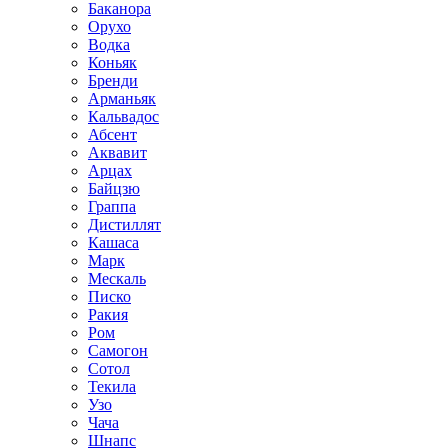
Баканора
Орухо
Водка
Коньяк
Бренди
Арманьяк
Кальвадос
Абсент
Аквавит
Арцах
Байцзю
Граппа
Дистиллят
Кашаса
Марк
Мескаль
Писко
Ракия
Ром
Самогон
Сотол
Текила
Узо
Чача
Шнапс