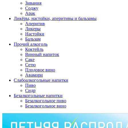
Зивания
Соджу
Арак
Ликёры, настойки, аперитивы и бальзамы
Аперитив
Ликеры
Настойки
Бальзам
Прочий алкоголь
Коктейль
Винный напиток
Саке
Сетю
Плодовое вино
Авамори
Слабоалкогольные напитки
Пиво
Сидр
Безалкогольные напитки
Безалкогольное пиво
Безалкогольное вино