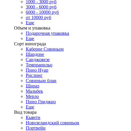
1000 - 3000 руб
3000 - 6000 руб
6000 - 10000 руб
от 10000 руб
Еще
Объем и упаковка
Подарочная упаковка
Еще
Сорт винограда
Каберне Совиньон
Шардоне
Санджовезе
Темпранильо
Пино Нуар
Рислинг
Совиньон блан
Шираз
Мальбек
Мерло
Пино Гриджио
Еще
Вид товара
Кьянти
Новозеландский совиньон
Портвейн