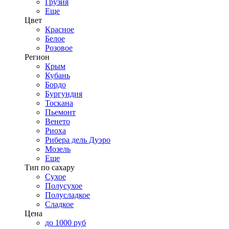
Грузия
Еще
Цвет
Красное
Белое
Розовое
Регион
Крым
Кубань
Бордо
Бургундия
Тоскана
Пьемонт
Венето
Риоха
Рибера дель Дуэро
Мозель
Еще
Тип по сахару
Сухое
Полусухое
Полусладкое
Сладкое
Цена
до 1000 руб