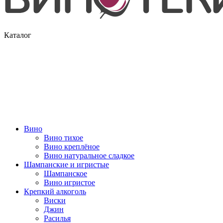
Каталог
Вино
Вино тихое
Вино креплёное
Вино натуральное сладкое
Шампанские и игристые
Шампанское
Вино игристое
Крепкий алкоголь
Виски
Джин
Расилья