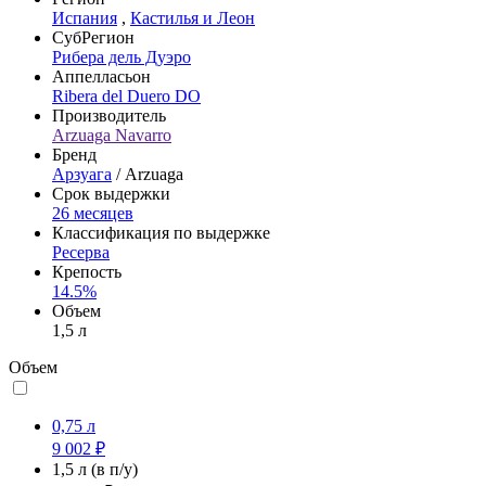
Испания
,
Кастилья и Леон
СубРегион
Рибера дель Дуэро
Аппелласьон
Ribera del Duero DO
Производитель
Arzuaga Navarro
Бренд
Арзуага
/ Arzuaga
Срок выдержки
26 месяцев
Классификация по выдержке
Ресерва
Крепость
14.5%
Объем
1,5 л
Объем
0,75 л
9 002 ₽
1,5 л
(в п/у)