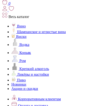
0
Весь каталог
Вино
Шампанское и игристые вина
Виски
Водка
Коньяк
Ром
Крепкий алкоголь
Ликёры и настойки
Пиво
Новинки
Акции и скидки
Корпоративным клиентам
Оплата и доставка