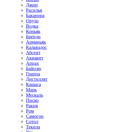
Джин
Расилья
Баканора
Орухо
Водка
Коньяк
Бренди
Арманьяк
Кальвадос
Абсент
Аквавит
Арцах
Байцзю
Граппа
Дистиллят
Кашаса
Марк
Мескаль
Писко
Ракия
Ром
Самогон
Сотол
Текила