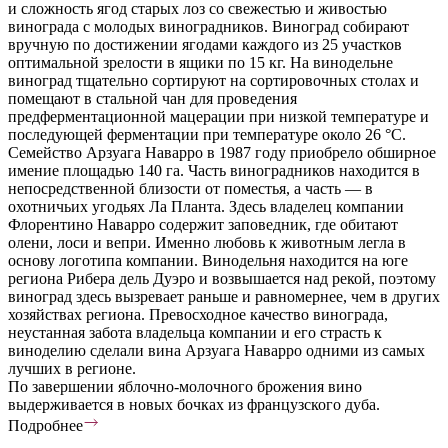
и сложность ягод старых лоз со свежестью и живостью
винограда с молодых виноградников. Виноград собирают
вручную по достижении ягодами каждого из 25 участков
оптимальной зрелости в ящики по 15 кг. На винодельне
виноград тщательно сортируют на сортировочных столах и
помещают в стальной чан для проведения
предферментационной мацерации при низкой температуре и
последующей ферментации при температуре около 26 °C.
Семейство Арзуага Наварро в 1987 году приобрело обширное
имение площадью 140 га. Часть виноградников находится в
непосредственной близости от поместья, а часть — в
охотничьих угодьях Ла Планта. Здесь владелец компании
Флорентино Наварро содержит заповедник, где обитают
олени, лоси и вепри. Именно любовь к животным легла в
основу логотипа компании. Винодельня находится на юге
региона Рибера дель Дуэро и возвышается над рекой, поэтому
виноград здесь вызревает раньше и равномернее, чем в других
хозяйствах региона. Превосходное качество винограда,
неустанная забота владельца компании и его страсть к
виноделию сделали вина Арзуага Наварро одними из самых
лучших в регионе.
По завершении яблочно-молочного брожения вино
выдерживается в новых бочках из французского дуба.
Подробнее