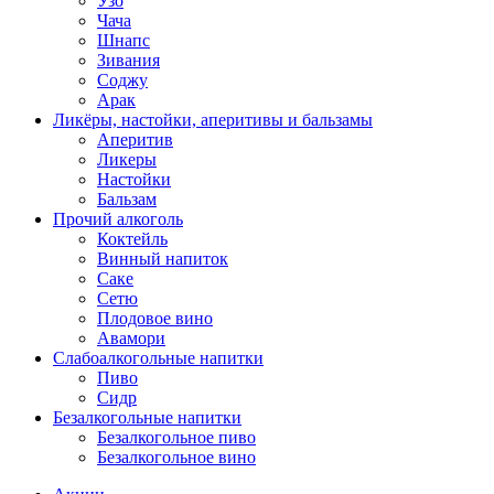
Узо
Чача
Шнапс
Зивания
Соджу
Арак
Ликёры, настойки, аперитивы и бальзамы
Аперитив
Ликеры
Настойки
Бальзам
Прочий алкоголь
Коктейль
Винный напиток
Саке
Сетю
Плодовое вино
Авамори
Слабоалкогольные напитки
Пиво
Сидр
Безалкогольные напитки
Безалкогольное пиво
Безалкогольное вино