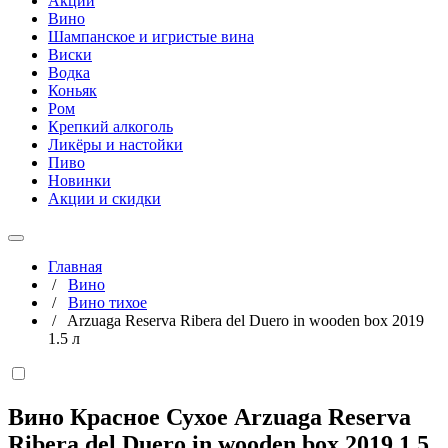
Акции
Вино
Шампанское и игристые вина
Виски
Водка
Коньяк
Ром
Крепкий алкоголь
Ликёры и настойки
Пиво
Новинки
Акции и скидки
Главная
/
Вино
/
Вино тихое
/
Arzuaga Reserva Ribera del Duero in wooden box 2019
1.5 л
Вино Красное Сухое Arzuaga Reserva
Ribera del Duero in wooden box 2019
1,5