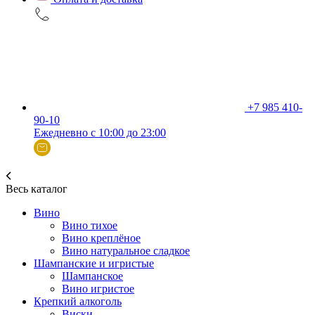
+7 985 410-
90-10
Ежедневно с 10:00 до 23:00
Весь каталог
Вино
Вино тихое
Вино креплёное
Вино натуральное сладкое
Шампанские и игристые
Шампанское
Вино игристое
Крепкий алкоголь
Виски