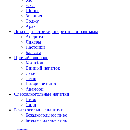
Узо
Чача
Шнапс
Зивания
Соджу
Арак
Ликёры, настойки, аперитивы и бальзамы
Аперитив
Ликеры
Настойки
Бальзам
Прочий алкоголь
Коктейль
Винный напиток
Саке
Сетю
Плодовое вино
Авамори
Слабоалкогольные напитки
Пиво
Сидр
Безалкогольные напитки
Безалкогольное пиво
Безалкогольное вино