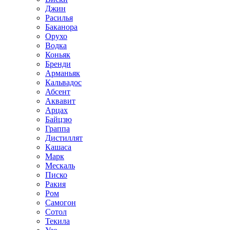
Джин
Расилья
Баканора
Орухо
Водка
Коньяк
Бренди
Арманьяк
Кальвадос
Абсент
Аквавит
Арцах
Байцзю
Граппа
Дистиллят
Кашаса
Марк
Мескаль
Писко
Ракия
Ром
Самогон
Сотол
Текила