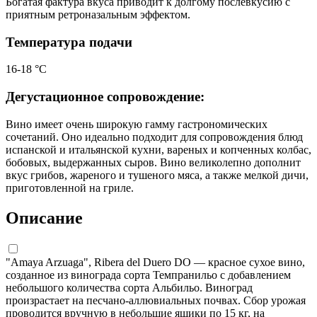
Богатая фактура вкуса приводит к долгому послевкусию с
приятным ретроназальным эффектом.
Температура подачи
16-18 °С
Дегустационное сопровождение:
Вино имеет очень широкую гамму гастрономических
сочетаний. Оно идеально подходит для сопровождения блюд
испанской и итальянской кухни, вареных и копченных колбас,
бобовых, выдержанных сыров. Вино великолепно дополнит
вкус грибов, жареного и тушеного мяса, а также мелкой дичи,
приготовленной на гриле.
Описание
"Amaya Arzuaga", Ribera del Duero DO — красное сухое вино,
созданное из винограда сорта Темпранильо с добавлением
небольшого количества сорта Альбильо. Виноград
произрастает на песчано-аллювиальных почвах. Сбор урожая
проводится вручную в небольшие ящики по 15 кг, на