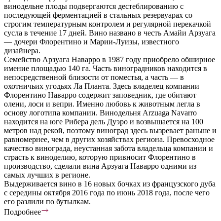
винодельне плоды подвергаются дестеблированию с
последующей ферментацией в стальных резервуарах со
строгим температурным контролем и регулярной перекачкой
сусла в течение 17 дней. Вино названо в честь Амайи Арзуага
— дочери Флорентино и Марии-Луизы, известного
дизайнера.
Семейство Арзуага Наварро в 1987 году приобрело обширное
имение площадью 140 га. Часть виноградников находится в
непосредственной близости от поместья, а часть — в
охотничьих угодьях Ла Планта. Здесь владелец компании
Флорентино Наварро содержит заповедник, где обитают
олени, лоси и вепри. Именно любовь к животным легла в
основу логотипа компании. Винодельня Arzuaga Navarro
находится на юге Рибера дель Дуэро и возвышается на 100
метров над рекой, поэтому виноград здесь вызревает раньше и
равномернее, чем в других хозяйствах региона. Превосходное
качество винограда, неустанная забота владельца компании и
страсть к виноделию, которую привносит Флорентино в
производство, сделали вина Арзуага Наварро одними из
самых лучших в регионе.
Выдерживается вино в 16 новых бочках из французского дуба
с середины октября 2016 года по июнь 2018 года, после чего
его разлили по бутылкам.
Подробнее