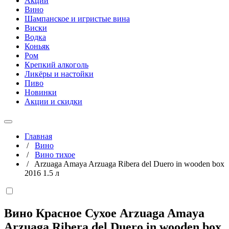
Акции
Вино
Шампанское и игристые вина
Виски
Водка
Коньяк
Ром
Крепкий алкоголь
Ликёры и настойки
Пиво
Новинки
Акции и скидки
Главная
/
Вино
/
Вино тихое
/
Arzuaga Amaya Arzuaga Ribera del Duero in wooden box
2016 1.5 л
Вино Красное Сухое Arzuaga Amaya
Arzuaga Ribera del Duero in wooden box