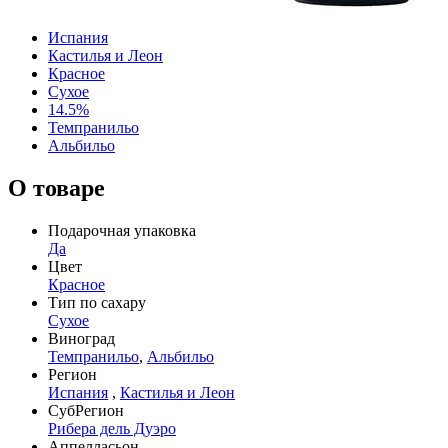
Испания
Кастилья и Леон
Красное
Сухое
14.5%
Темпранильо
Альбильо
О товаре
Подарочная упаковка
Да
Цвет
Красное
Тип по сахару
Сухое
Виноград
Темпранильо
,
Альбильо
Регион
Испания
,
Кастилья и Леон
СубРегион
Рибера дель Дуэро
Аппелласьон