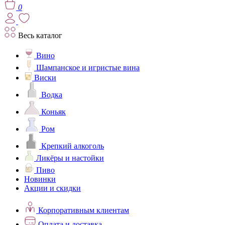
0
Весь каталог
Вино
Шампанское и игристые вина
Виски
Водка
Коньяк
Ром
Крепкий алкоголь
Ликёры и настойки
Пиво
Новинки
Акции и скидки
Корпоративным клиентам
Оплата и доставка