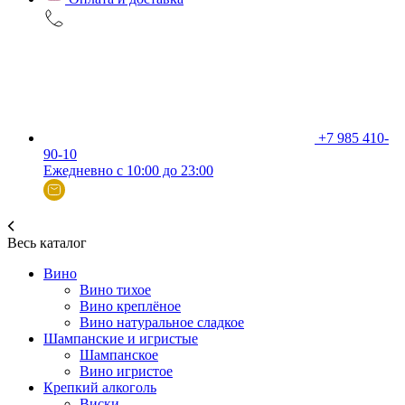
+7 985 410-
90-10
Ежедневно с 10:00 до 23:00
Весь каталог
Вино
Вино тихое
Вино креплёное
Вино натуральное сладкое
Шампанские и игристые
Шампанское
Вино игристое
Крепкий алкоголь
Виски