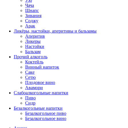
Узо
Чача
Шнапс
Зивания
Соджу
Арак
Ликёры, настойки, аперитивы и бальзамы
Аперитив
Ликеры
Настойки
Бальзам
Прочий алкоголь
Коктейль
Винный напиток
Саке
Сетю
Плодовое вино
Авамори
Слабоалкогольные напитки
Пиво
Сидр
Безалкогольные напитки
Безалкогольное пиво
Безалкогольное вино