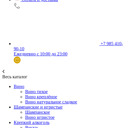
+7 985 410-
90-10
Ежедневно с 10:00 до 23:00
Весь каталог
Вино
Вино тихое
Вино креплёное
Вино натуральное сладкое
Шампанские и игристые
Шампанское
Вино игристое
Крепкий алкоголь
Виски