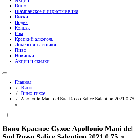
Акции
Вино
Шампанское и игристые вина
Виски
Водка
Коньяк
Ром
Крепкий алкоголь
Ликёры и настойки
Пиво
Новинки
Акции и скидки
Главная
/
Вино
/
Вино тихое
/
Apollonio Mani del Sud Rosso Salice Salentino 2021 0.75
л
Вино Красное Сухое Apollonio Mani del
Sud Rosso Salice Salentino 2021
0,75 л