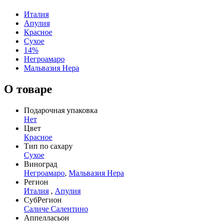
Италия
Апулия
Красное
Сухое
14%
Негроамаро
Мальвазия Нера
О товаре
Подарочная упаковка
Нет
Цвет
Красное
Тип по сахару
Сухое
Виноград
Негроамаро
,
Мальвазия Нера
Регион
Италия
,
Апулия
СубРегион
Саличе Салентино
Аппелласьон