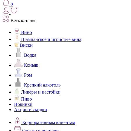
0
Весь каталог
Вино
Шампанское и игристые вина
Виски
Водка
Коньяк
Ром
Крепкий алкоголь
Ликёры и настойки
Пиво
Новинки
Акции и скидки
Корпоративным клиентам
Оплата и доставка