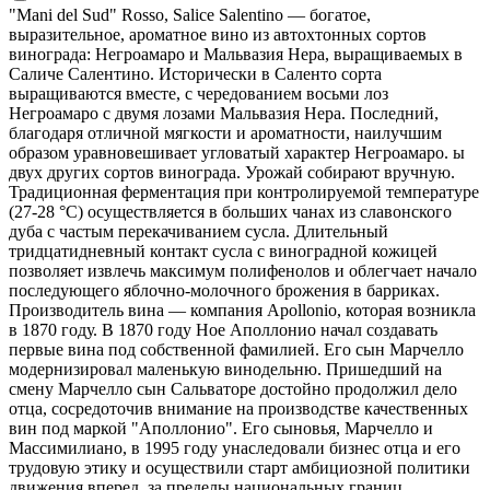
"Mani del Sud" Rosso, Salice Salentino — богатое,
выразительное, ароматное вино из автохтонных сортов
винограда: Негроамаро и Мальвазия Нера, выращиваемых в
Саличе Салентино. Исторически в Саленто сорта
выращиваются вместе, с чередованием восьми лоз
Негроамаро с двумя лозами Мальвазия Нера. Последний,
благодаря отличной мягкости и ароматности, наилучшим
образом уравновешивает угловатый характер Негроамаро. ы
двух других сортов винограда. Урожай собирают вручную.
Традиционная ферментация при контролируемой температуре
(27-28 °С) осуществляется в больших чанах из славонского
дуба с частым перекачиванием сусла. Длительный
тридцатидневный контакт сусла с виноградной кожицей
позволяет извлечь максимум полифенолов и облегчает начало
последующего яблочно-молочного брожения в барриках.
Производитель вина — компания Apollonio, которая возникла
в 1870 году. В 1870 году Ное Аполлонио начал создавать
первые вина под собственной фамилией. Его сын Марчелло
модернизировал маленькую винодельню. Пришедший на
смену Марчелло сын Сальваторе достойно продолжил дело
отца, сосредоточив внимание на производстве качественных
вин под маркой "Аполлонио". Его сыновья, Марчелло и
Массимилиано, в 1995 году унаследовали бизнес отца и его
трудовую этику и осуществили старт амбициозной политики
движения вперед, за пределы национальных границ.