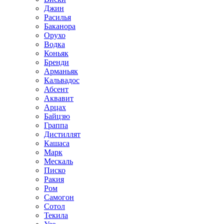
Джин
Расилья
Баканора
Орухо
Водка
Коньяк
Бренди
Арманьяк
Кальвадос
Абсент
Аквавит
Арцах
Байцзю
Граппа
Дистиллят
Кашаса
Марк
Мескаль
Писко
Ракия
Ром
Самогон
Сотол
Текила