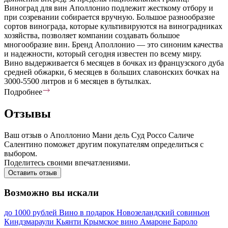
Виноград для вин Аполлонио подлежит жесткому отбору и
при созревании собирается вручную. Большое разнообразие
сортов винограда, которые культивируются на виноградниках
хозяйства, позволяет компании создавать большое
многообразие вин. Бренд Аполлонио — это синоним качества
и надежности, который сегодня известен по всему миру.
Вино выдерживается 6 месяцев в бочках из французского дуба
средней обжарки, 6 месяцев в больших славонских бочках на
3000-5500 литров и 6 месяцев в бутылках.
Подробнее
Отзывы
Ваш отзыв о Аполлонио Мани дель Суд Россо Саличе
Салентино поможет другим покупателям определиться с
выбором.
Поделитесь своими впечатлениями.
Оставить отзыв
Возможно вы искали
до 1000 рублей
Вино в подарок
Новозеландский совиньон
Киндзмараули
Кьянти
Крымское вино
Амароне
Бароло