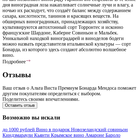
дня виноградная лоза накапливает солнечные лучи и влагу, а
ночью их расходует, что создаёт баланс между содержанием
сахара, кислотности, танинов и красящих веществ. На
обширных виноградниках, принадлежащих хозяйству,
культивируются автохтонный сорт Торронтес и исконно
французские Шардоне, Каберне Совиньон и Мальбек.
Уникальной находкой виноградарей и виноделов бодеги
можно назвать представителя итальянской культуры — сорт
Бонарда, из которого здесь создают абсолютно волшебное
вино.
Подробнее
Отзывы
Ваш отзыв о Альта Виста Премиум Бонарда Мендоса поможет
другим покупателям определиться с выбором.
Поделитесь своими впечатлениями.
Оставить отзыв
Возможно вы искали
до 1000 рублей
Вино в подарок
Новозеландский совиньон
Киндзмараули
Кьянти
Крымское вино
Амароне
Бароло