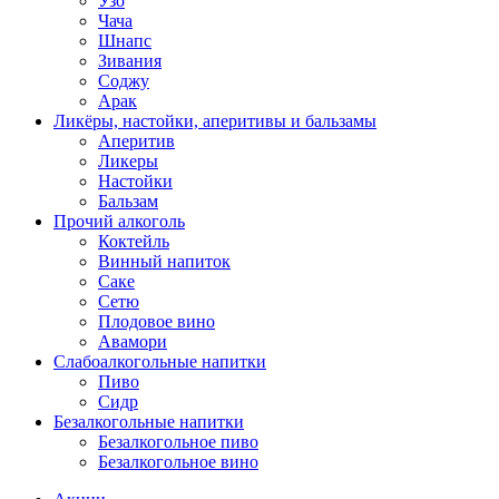
Узо
Чача
Шнапс
Зивания
Соджу
Арак
Ликёры, настойки, аперитивы и бальзамы
Аперитив
Ликеры
Настойки
Бальзам
Прочий алкоголь
Коктейль
Винный напиток
Саке
Сетю
Плодовое вино
Авамори
Слабоалкогольные напитки
Пиво
Сидр
Безалкогольные напитки
Безалкогольное пиво
Безалкогольное вино