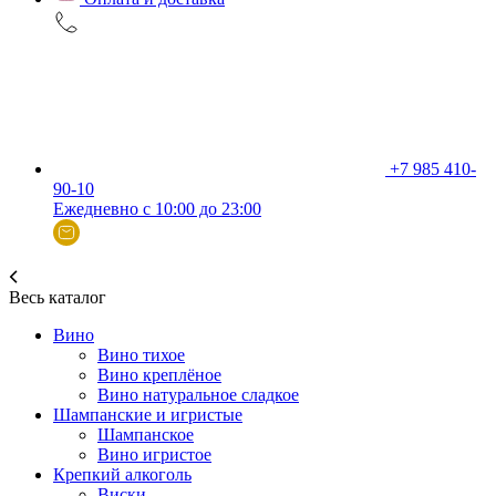
+7 985 410-
90-10
Ежедневно с 10:00 до 23:00
Весь каталог
Вино
Вино тихое
Вино креплёное
Вино натуральное сладкое
Шампанские и игристые
Шампанское
Вино игристое
Крепкий алкоголь
Виски