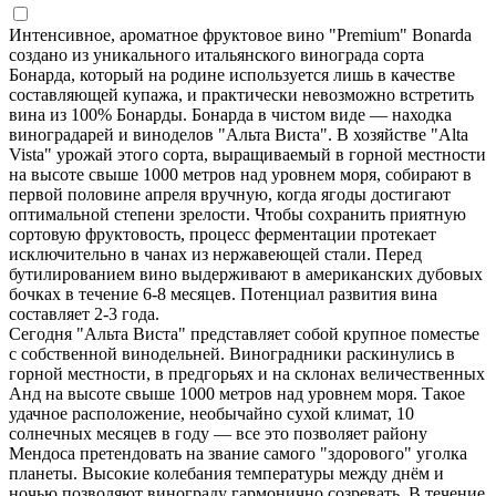
Интенсивное, ароматное фруктовое вино "Premium" Bonarda
создано из уникального итальянского винограда сорта
Бонарда, который на родине используется лишь в качестве
составляющей купажа, и практически невозможно встретить
вина из 100% Бонарды. Бонарда в чистом виде — находка
виноградарей и виноделов "Альта Виста". В хозяйстве "Alta
Vista" урожай этого сорта, выращиваемый в горной местности
на высоте свыше 1000 метров над уровнем моря, собирают в
первой половине апреля вручную, когда ягоды достигают
оптимальной степени зрелости. Чтобы сохранить приятную
сортовую фруктовость, процесс ферментации протекает
исключительно в чанах из нержавеющей стали. Перед
бутилированием вино выдерживают в американских дубовых
бочках в течение 6-8 месяцев. Потенциал развития вина
составляет 2-3 года.
Сегодня "Альта Виста" представляет собой крупное поместье
с собственной винодельней. Виноградники раскинулись в
горной местности, в предгорьях и на склонах величественных
Анд на высоте свыше 1000 метров над уровнем моря. Такое
удачное расположение, необычайно сухой климат, 10
солнечных месяцев в году — все это позволяет району
Мендоса претендовать на звание самого "здорового" уголка
планеты. Высокие колебания температуры между днём и
ночью позволяют винограду гармонично созревать. В течение