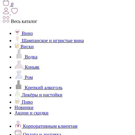
0
Весь каталог
Вино
Шампанское и игристые вина
Виски
Водка
Коньяк
Ром
Крепкий алкоголь
Ликёры и настойки
Пиво
Новинки
Акции и скидки
Корпоративным клиентам
Оплата и доставка