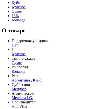
Куйо
Красное
Сухое
13%
Бонарда
О товаре
Подарочная упаковка
Нет
Цвет
Красное
Тип по сахару
Сухое
Виноград
Бонарда
Регион
Аргентина
,
Куйо
СубРегион
Мендоса
Аппелласьон
Mendoza I.G.
Производитель
Alta Vista