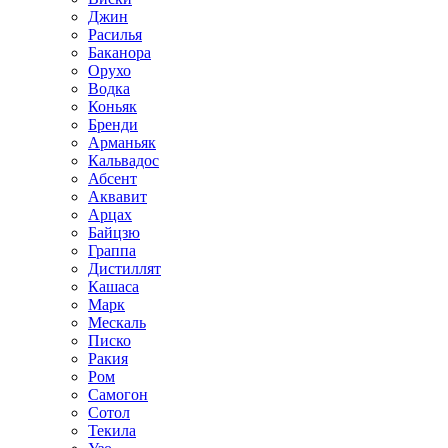
Джин
Расилья
Баканора
Орухо
Водка
Коньяк
Бренди
Арманьяк
Кальвадос
Абсент
Аквавит
Арцах
Байцзю
Граппа
Дистиллят
Кашаса
Марк
Мескаль
Писко
Ракия
Ром
Самогон
Сотол
Текила