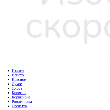
Италия
Венето
Красное
Сухое
15.5%
Корвина
Корвиноне
Рондинелла
Озелетта