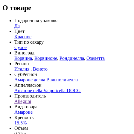
О товаре
Подарочная упаковка
Да
Цвет
Красное
Тип по сахару
Сухое
Виноград
Корвина
,
Корвиноне
,
Рондинелла
,
Озелетта
Регион
Италия
,
Венето
СубРегион
Амароне делла Вальполичелла
Аппелласьон
Amarone della Valpolicella DOCG
Производитель
Allegrini
Вид товара
Амароне
Крепость
15.5%
Объем
0,75 л