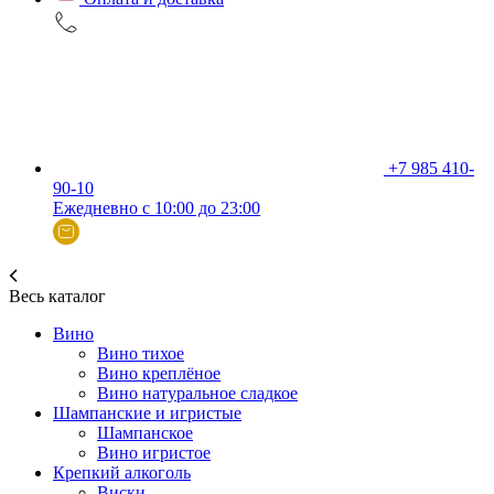
+7 985 410-
90-10
Ежедневно с 10:00 до 23:00
Весь каталог
Вино
Вино тихое
Вино креплёное
Вино натуральное сладкое
Шампанские и игристые
Шампанское
Вино игристое
Крепкий алкоголь
Виски