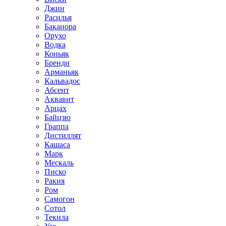
Джин
Расилья
Баканора
Орухо
Водка
Коньяк
Бренди
Арманьяк
Кальвадос
Абсент
Аквавит
Арцах
Байцзю
Граппа
Дистиллят
Кашаса
Марк
Мескаль
Писко
Ракия
Ром
Самогон
Сотол
Текила