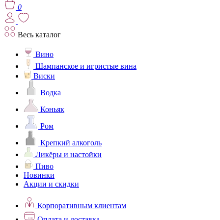
0
Весь каталог
Вино
Шампанское и игристые вина
Виски
Водка
Коньяк
Ром
Крепкий алкоголь
Ликёры и настойки
Пиво
Новинки
Акции и скидки
Корпоративным клиентам
Оплата и доставка