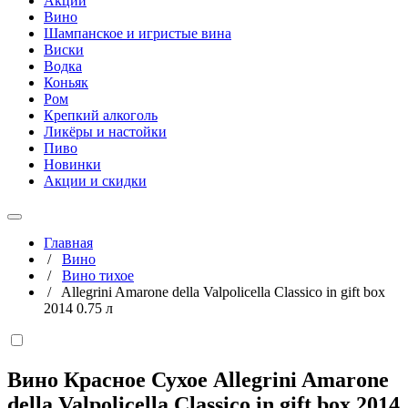
Акции
Вино
Шампанское и игристые вина
Виски
Водка
Коньяк
Ром
Крепкий алкоголь
Ликёры и настойки
Пиво
Новинки
Акции и скидки
Главная
/
Вино
/
Вино тихое
/
Allegrini Amarone della Valpolicella Classico in gift box
2014 0.75 л
Вино Красное Сухое Allegrini Amarone
della Valpolicella Classico in gift box 2014