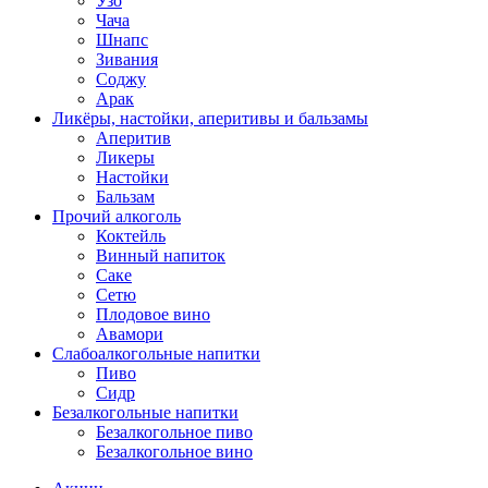
Узо
Чача
Шнапс
Зивания
Соджу
Арак
Ликёры, настойки, аперитивы и бальзамы
Аперитив
Ликеры
Настойки
Бальзам
Прочий алкоголь
Коктейль
Винный напиток
Саке
Сетю
Плодовое вино
Авамори
Слабоалкогольные напитки
Пиво
Сидр
Безалкогольные напитки
Безалкогольное пиво
Безалкогольное вино