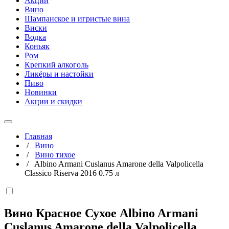
Акции
Вино
Шампанское и игристые вина
Виски
Водка
Коньяк
Ром
Крепкий алкоголь
Ликёры и настойки
Пиво
Новинки
Акции и скидки
Главная
/
Вино
/
Вино тихое
/
Albino Armani Cuslanus Amarone della Valpolicella
Classico Riserva 2016 0.75 л
Вино Красное Сухое Albino Armani
Cuslanus Amarone della Valpolicella