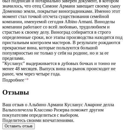
был подписан и нотариально заверен документ, в котором
значилось, что отец Симоне Армани завещает своему сыну
Доменико земли, покрытые виноградниками. Именно этот
момент стал точкой отсчета существования семейной
компании, именуемой сегодня Albino Armani. Виноделы
компании работают со всей любовью, трудолюбием и
страстью к своему делу. Виноград собирается в строго
определенные сроки, все этапы производства находятся под
пристальным контролем мастеров. В результате рождаются
прекрасные вина, которые пользуются большой
популярностью не только у себя на родине, но и за ее
пределами.
"Кусланус" выдерживается в дубовых бочках и тонно не
менее 48 месяцев. Выпуск вина на рынок происходит не
ранее, чем через четыре года.
Подробнее
Отзывы
Ваш отзыв о Альбино Армани Кусланус Амароне делла
Вальполичелла Классико Ризерва поможет другим
покупателям определиться с выбором.
Поделитесь своими впечатлениями.
Оставить отзыв