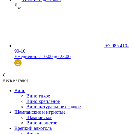
+7 985 410-
90-10
Ежедневно с 10:00 до 23:00
Весь каталог
Вино
Вино тихое
Вино креплёное
Вино натуральное сладкое
Шампанские и игристые
Шампанское
Вино игристое
Крепкий алкоголь
Виски