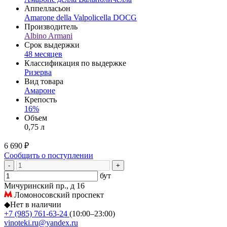
Аппелласьон
Amarone della Valpolicella DOCG
Производитель
Albino Armani
Срок выдержки
48 месяцев
Классификация по выдержке
Ризерва
Вид товара
Амароне
Крепость
16%
Объем
0,75 л
6 690 ₽
Сообщить о поступлении
-
+
бут
Мичуринский пр., д 16
Ломоносовский проспект
◆
Нет в наличии
+7 (985) 761-63-24
(10:00–23:00)
vinoteki.ru@yandex.ru