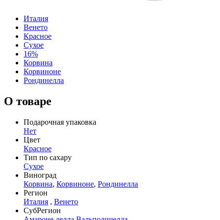
Италия
Венето
Красное
Сухое
16%
Корвина
Корвиноне
Рондинелла
О товаре
Подарочная упаковка
Нет
Цвет
Красное
Тип по сахару
Сухое
Виноград
Корвина
,
Корвиноне
,
Рондинелла
Регион
Италия
,
Венето
СубРегион
Амароне делла Вальполичелла