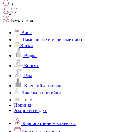
0
Весь каталог
Вино
Шампанское и игристые вина
Виски
Водка
Коньяк
Ром
Крепкий алкоголь
Ликёры и настойки
Пиво
Новинки
Акции и скидки
Корпоративным клиентам
Оплата и доставка