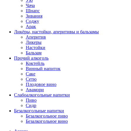
Узо
Чача
Шнапс
Зивания
Соджу
Арак
Ликёры, настойки, аперитивы и бальзамы
Аперитив
Ликеры
Настойки
Бальзам
Прочий алкоголь
Коктейль
Винный напиток
Саке
Сетю
Плодовое вино
Авамори
Слабоалкогольные напитки
Пиво
Сидр
Безалкогольные напитки
Безалкогольное пиво
Безалкогольное вино