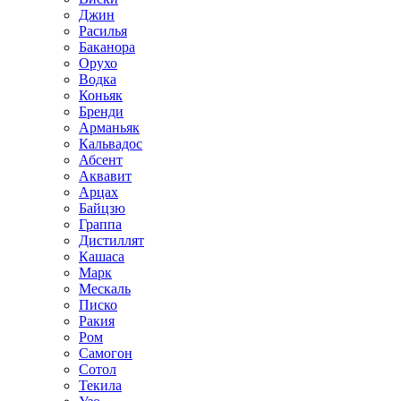
Джин
Расилья
Баканора
Орухо
Водка
Коньяк
Бренди
Арманьяк
Кальвадос
Абсент
Аквавит
Арцах
Байцзю
Граппа
Дистиллят
Кашаса
Марк
Мескаль
Писко
Ракия
Ром
Самогон
Сотол
Текила