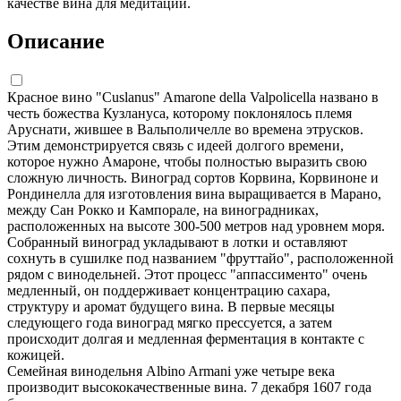
качестве вина для медитации.
Описание
Красное вино "Cuslanus" Amarone della Valpolicella названо в
честь божества Кузлануса, которому поклонялось племя
Аруснати, жившее в Вальполичелле во времена этрусков.
Этим демонстрируется связь с идеей долгого времени,
которое нужно Амароне, чтобы полностью выразить свою
сложную личность. Виноград сортов Корвина, Корвиноне и
Рондинелла для изготовления вина выращивается в Марано,
между Сан Рокко и Кампорале, на виноградниках,
расположенных на высоте 300-500 метров над уровнем моря.
Собранный виноград укладывают в лотки и оставляют
сохнуть в сушилке под названием "фруттайо", расположенной
рядом с винодельней. Этот процесс "аппассименто" очень
медленный, он поддерживает концентрацию сахара,
структуру и аромат будущего вина. В первые месяцы
следующего года виноград мягко прессуется, а затем
происходит долгая и медленная ферментация в контакте с
кожицей.
Семейная винодельня Albino Armani уже четыре века
производит высококачественные вина. 7 декабря 1607 года