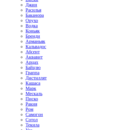
Джин
Расилья
Баканора
Орухо
Водка
Коньяк
Бренди
Арманьяк
Кальвадос
Абсент
Аквавит
Арцах
Байцзю
Граппа
Дистиллят
Кашаса
Марк
Мескаль
Писко
Ракия
Ром
Самогон
Сотол
Текила