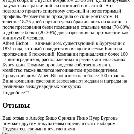
Ягоды собрали с кустов возрастом 25-30 лет, культивируемых
на участках с различной экспозицией и высотой. Это
позволило придать спиртному сложный и неповторимый
профиль. Ферментация проходила со скин-контактом. В
течение 18-25 дней партии сусла сбраживались на кожице, а
после прессования были помещены в стальные чаны (70-80%)
и дубовые бочки (20-30%) для созревания на протяжении как
минимум 8 месяцев.
Albert Bichot — винный дом, существующий в Бургундии с
1831 года, который находится во владении семьи Бишо на
протяжении 6 поколений. Компании принадлежит более 100
га виноградников, расположенных в разных аппелласьонах
Бургундии. Помимо производства собственных вин,
хозяйство также является негоциантом-производителем.
Продукция дома Albert Bichot известна в более 100 странах.
Вина компании ежегодно завоевывают медали и награды на
различных международных конкурсах.
Подробнее
Отзывы
Ваш отзыв о Альбер Бишо Орижин Пино Нуар Бургонь
поможет другим покупателям определиться с выбором.
Поделитесь своими впечатлениями.