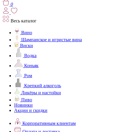
0
Весь каталог
Вино
Шампанское и игристые вина
Виски
Водка
Коньяк
Ром
Крепкий алкоголь
Ликёры и настойки
Пиво
Новинки
Акции и скидки
Корпоративным клиентам
Оплата и доставка