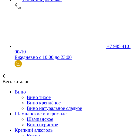
+7 985 410-
90-10
Ежедневно с 10:00 до 23:00
Весь каталог
Вино
Вино тихое
Вино креплёное
Вино натуральное сладкое
Шампанские и игристые
Шампанское
Вино игристое
Крепкий алкоголь
Виски