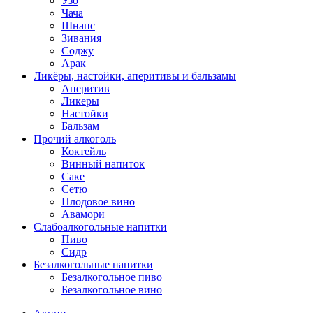
Узо
Чача
Шнапс
Зивания
Соджу
Арак
Ликёры, настойки, аперитивы и бальзамы
Аперитив
Ликеры
Настойки
Бальзам
Прочий алкоголь
Коктейль
Винный напиток
Саке
Сетю
Плодовое вино
Авамори
Слабоалкогольные напитки
Пиво
Сидр
Безалкогольные напитки
Безалкогольное пиво
Безалкогольное вино