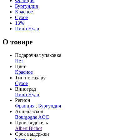
Франция
Бургундия
Красное
Сухое
13%
Пино Нуар
О товаре
Подарочная упаковка
Нет
Цвет
Красное
Тип по сахару
Сухое
Виноград
Пино Нуар
Регион
Франция
,
Бургундия
Аппелласьон
Bourgogne AOC
Производитель
Albert Bichot
Срок выдержки
8 месяцев